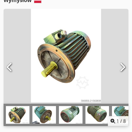
Wymysłów
1
/
8