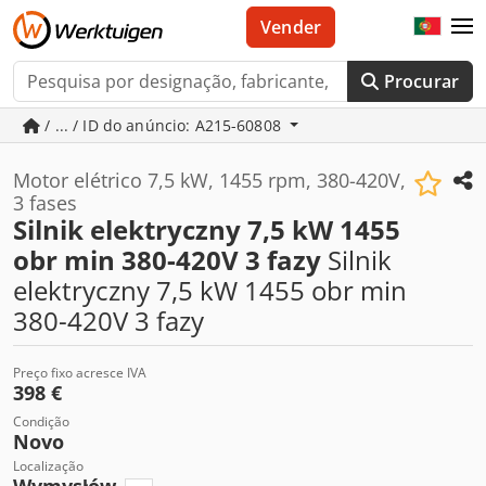
Vender
Procurar
/ ... / ID do anúncio: A215-60808
Motor elétrico 7,5 kW, 1455 rpm, 380-420V,
3 fases
Silnik elektryczny 7,5 kW 1455
obr min 380-420V 3 fazy
Silnik
elektryczny 7,5 kW 1455 obr min
380-420V 3 fazy
Preço fixo acresce IVA
398 €
Condição
Novo
Localização