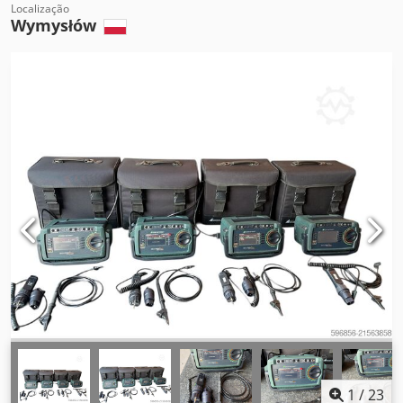
Localização
Wymysłów
1
/
23