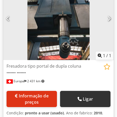
1
/
1
Fresadora tipo portal de dupla coluna
.......
.......
Europa
2 431 km
Informação de
Ligar
preços
Condição:
pronto a usar (usado)
, Ano de fabrico:
2010
,