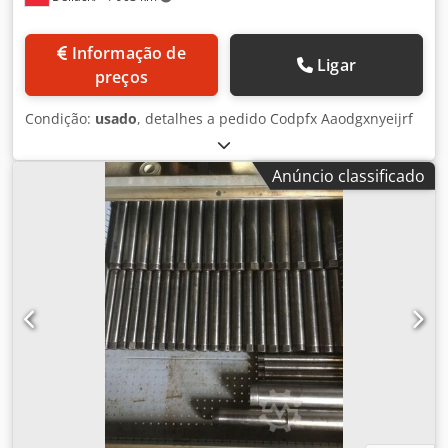
Informação de
Ligar
preços
Condição:
usado
, detalhes a pedido Codpfx Aaodgxnyeijrf
Anúncio classificado