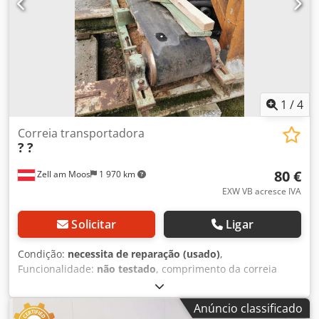
1
/
4
Correia transportadora
?
?
80 €
Zell am Moos
1 970 km
EXW VB acresce IVA
Solicitar
Ligar
Condição:
necessita de reparação (usado)
,
Funcionalidade:
não testado
, comprimento da correia
transportadora:
8 100 mm
, largura da correia
transportadora:
300 mm
, comprimento total:
8 200 mm
,
Anúncio classificado
Esteira transportadora usada, aprox. 8 m de comprimento,