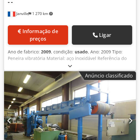
-
-
Janville
1 270 km
Informação de
Ligar
preços
Ano de fabrico:
2009
, condição:
usado
, Ano: 2009 Tipo:
Peneira vibratória Material: aço inoxidável Referência do
motor: Elettromeccanica Tarcisio Pugni PVF-F 200
Credpfxsykb U Ne Aaisf Potência do motor: 1,1 kW / 1500
Anúncio classificado
rpm Diâmetro nominal da peneira: 900 mm Sistema de
descolmatagem: bolas Dimensões da máquina: 110 x 130 x
120 cm Plano para substituição da tela: este item pode ser
objeto de orçamento separado.