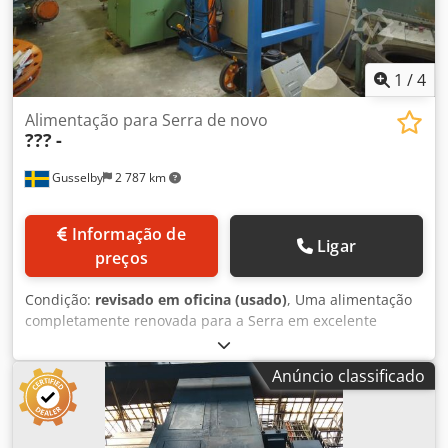
1
/
4
Alimentação para Serra de novo
???
-
Gusselby
2 787 km
Informação de
Ligar
preços
Condição:
revisado em oficina (usado)
, Uma alimentação
completamente renovada para a Serra em excelente
estado Cedpfx Ashpyaksaierf
Anúncio classificado