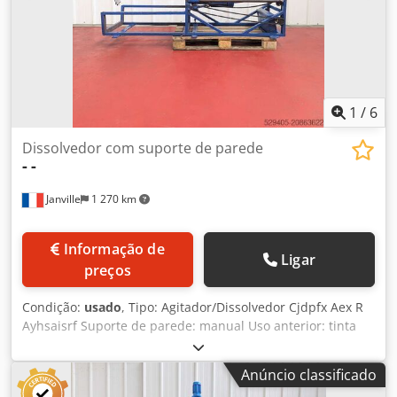
1
/
6
Dissolvedor com suporte de parede
-
-
Janville
1 270 km
Informação de
Ligar
preços
Condição:
usado
, Tipo: Agitador/Dissolvedor Cjdpfx Aex R
Ayhsaisrf Suporte de parede: manual Uso anterior: tinta
Mecanismo de agitação: ferramenta de dispersão
Diâmetro da cabeça de agitação: 200 mm Comprimento do
Anúncio classificado
eixo de agitação: 950 mm Deslocamento para cima/baixo: