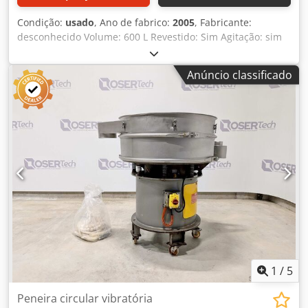
Condição:
usado
, Ano de fabrico:
2005
, Fabricante:
desconhecido Volume: 600 L Revestido: Sim Agitação: sim
Csdpfxsx R Axkj Aaiorf Motor: Stober Potência: 0,25 kW
Ano: 2005
Anúncio classificado
1
/
5
Peneira circular vibratória