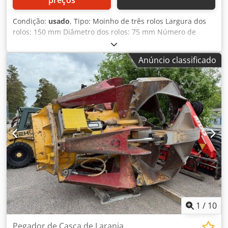
preços
Condição:
usado
, Tipo: Moinho de três rolos Largura dos
rolos: 150 mm Diâmetro dos rolos: 75 mm Número de
rolos: 3 Sensor de segurança Crodpfxjy Abb Ie Aaijf Painel
de controle
Anúncio classificado
1
/
10
Pegador de Casca de Laranja