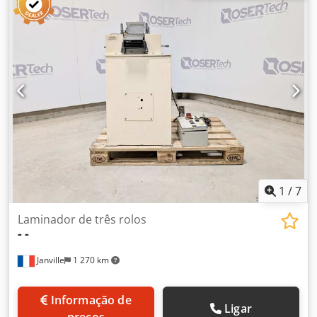
largura da correia 30 cm, acionamento por engrenagem.
Credezcunmopfx Aaief
1
/
7
Laminador de três rolos
-
-
Janville
1 270 km
Informação de
Ligar