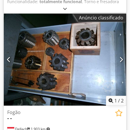
Funcionalidade:
totalmente funcional
, Torno e fresadora
portal em construção tipo gantry | Ano de fabricação: 2010
A máquina pode ser inspecionada mediante
Anúncio classificado
agendamento. Condição: Pronta para operação.
Especificações técnicas: - Eixo X (portal): 14.000 mm - Eixo Y
(carro porta-ferramenta): 11.000 mm - Eixo Z (RAM): 3.000
mm - Potência do acionamento do RAM: 100 kW - Largura
máxima de passagem: 6.500 mm Credpfxey Dvwyj Aaisf -
Diâmetro do prato de faceamento: 5.000 mm - Comando:
SINUMERIK 840D sl A máquina dispõe de um excelente
nível de equipamento. Sem garantia quanto à integridade
e exatidão dos dados técnicos ou do equipamento. Venda
sujeita a venda prévia. Venda confidencial. Ficha técnica
detalhada e informações sobre o equipamento disponíveis
mediante solicitação.
1
/
2
Fogão
-
-
Dellach
1 903 km