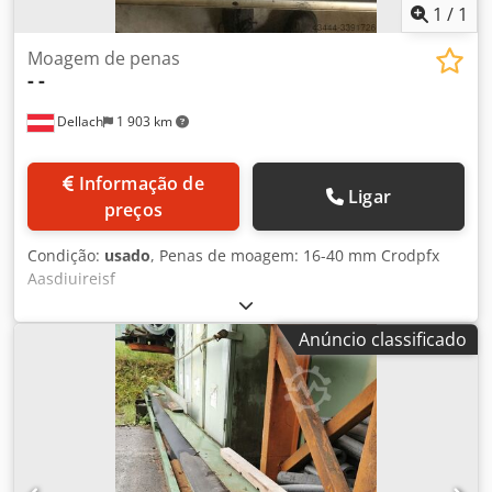
1
/
1
Moagem de penas
-
-
Dellach
1 903 km
Informação de
Ligar
preços
Condição:
usado
, Penas de moagem: 16-40 mm Crodpfx
Aasdiuireisf
Anúncio classificado