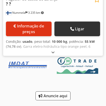
?
?
Nummela
3 235 km
Informação de
Ligar
preços
Condição:
usado
, peso total:
10 000 kg
, potência:
55 kW
(74,78 cv)
, Garra eletro-hidráulica tipo orange peel, 6
garras, peso 10.000 kg, cerca de 6 m³, equipada com
medidor de radiação. Codpfx Aaey Ia H Toisrf
Anuncie aqui