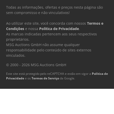
Todas as informações, ofertas e preços nesta página são
sem compromisso e não vinculativos!
Ao utilizar este site, você concorda com nossos
Termos e
Condições
e nossa
Política de Privacidade
.
As marcas indicadas pertencem aos seus respectivos
proprietários.
MSG Auctions GmbH não assume qualquer
responsabilidade pelo conteúdo de sites externos
vinculados.
© 2000 - 2026 MSG Auctions GmbH
Este site está protegido pelo reCAPTCHA e estão em vigor a
Política de
Privacidade
e os
Termos de Serviço
da Google.