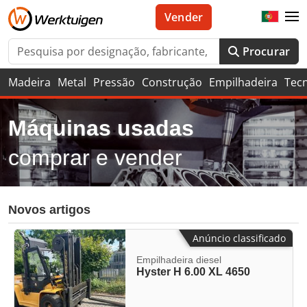
Vender
Procurar
Madeira
Metal
Pressão
Construção
Empilhadeira
Tec
Máquinas usadas
comprar e vender
Novos artigos
Anúncio classificado
Empilhadeira diesel
Hyster H 6.00 XL 4650