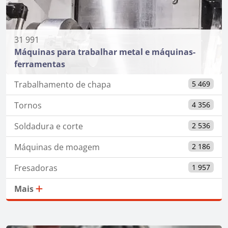
31 991
Máquinas para trabalhar metal e máquinas-
ferramentas
Trabalhamento de chapa
5 469
Tornos
4 356
Soldadura e corte
2 536
Máquinas de moagem
2 186
Fresadoras
1 957
Mais