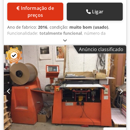
Informação de
Ligar
preços
Ano de fabrico:
2016
, condição:
muito bom (usado)
,
Funcionalidade:
totalmente funcional
, número da
máquina/veículo:
116245
, GM DC330 Máquina de corte
digital/ conversora Pegada compacta Desbobinador
Anúncio classificado
Guiador de banda Largura da banda: 330mm Rolos de
entrada/saída para controle de tensão Estação magnética
de facas: 200z / 25 polegadas para suportar chapas de
50mm a 520mm Fator de distorção/dispro para operação
com chapas de outros tamanhos de dente Leitor de marca
de registro para suportar impressão na banda Offset de
corte disponível em linha Dkjdpfsylpvdox Amhjr
Movimento lateral/transversal possível Rebobinador de
refile Estação de corte com 7 facas em V manuais, com
pressão de ar Rebobinador superior e inferior com opções
de rotação horária ou anti-horária Contagem de etiquetas
ou metros Mandrils/espindles de 25mm, 38mm, 44mm e
76mm x 2 Aplicação de cold foil Laminação autoadesiva