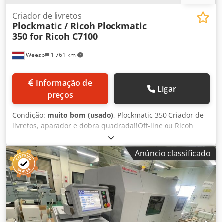
Criador de livretos
Plockmatic / Ricoh
Plockmatic
350 for Ricoh C7100
Weesp
1 761 km
Informação de
Ligar
preços
Condição:
muito bom (usado)
, Plockmatic 350 Criador de
livretos, aparador e dobra quadrada!!Off-line ou Ricoh
C7100 / C7200Ricoh Pro 8100 / 8200Ricoh C9100 / C9200
Dkedpfx Ajd Thb Iomhjr
Anúncio classificado