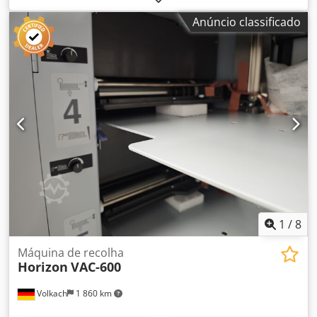
Dksdpfx Aozqt Efsmhor Regulação do lixamento Escova
Anúncio classificado
com sistema de exaustão Estação de preparação da
superfície Estação de aplicação de folha de ouro Mesa de
controlo e direção elétrica
1
/
8
Máquina de recolha
Horizon
VAC-600
Volkach
1 860 km