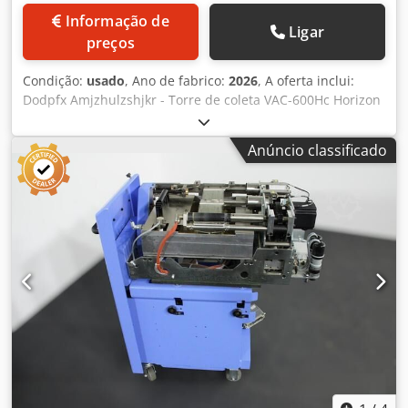
Informação de
Ligar
preços
Condição:
usado
, Ano de fabrico:
2026
, A oferta inclui:
Dodpfx Amjzhulzshjkr - Torre de coleta VAC-600Hc Horizon
VAC-600Hc Torre de coleta - Tecnologia: display
touchscreen colorido - Modelo: torre de coleta - Gavetas: 6
Anúncio classificado
- Prevenção de falhas: monitoramento de alimentação
incorreta, alimentação dupla e atolamento de papel -
Opções de memória: 9 posições de memória para
trabalhos repetitivos - Expansibilidade: até 6 coletores (36
gavetas) - Controle remoto: sem fios Programas: - Ciclo
duplo (operação contínua) - Alimentação (simples e dupla)
- Programa para confecção de brochuras - Programa de
bloco - Classificação seletiva - Formato de folha: máx. 500 ×
350 mm; mín. 148 × 120 mm - Gramatura do papel: 40-350
g/m² - Altura de alimentação: 130 mm/gaveta - Velocidade
de produção: até 9.500 ciclos/h - Alimentação: 230 V; 10,6 A
– 2,3 kW - Dimensões: 810 × 652 × 1.961 mm - Peso: 324 kg
cada Também podemos organizar para você: Embalagem,
carregamento, transporte (por navio ou avião) incluindo