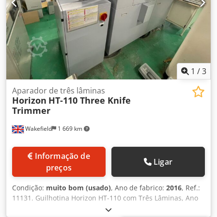
1
/
3
Aparador de três lâminas
Horizon
HT-110 Three Knife
Trimmer
Wakefield
1 669 km
Informação de
Ligar
preços
Condição:
muito bom (usado)
, Ano de fabrico:
2016
, Ref.:
11131. Guilhotina Horizon HT-110 com Três Lâminas, Ano
2016 Em excelente estado! Apenas 196.000 livros cortados!