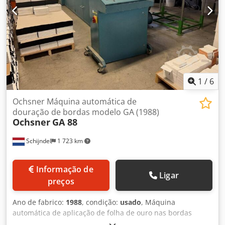
atrativo. Dsdpfx Ajzru Scomhokr
1
/
6
Ochsner Máquina automática de
douração de bordas modelo GA (1988)
Ochsner
GA 88
Schijndel
1 723 km
Informação de
Ligar
preços
Ano de fabrico:
1988
, condição:
usado
, Máquina
automática de aplicação de folha de ouro nas bordas
Ochsner GA Ano: 1988 Descrição: Estações de lixamento