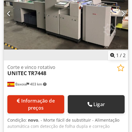
1
/
2
Corte e vinco rotativo
UNITEC
TR7448
Baxoia
403 km
Informação de
Ligar
preços
Condição:
novo
, - Morte fácil de substituir - Alimentação
automática com detecção de folha dupla e correção