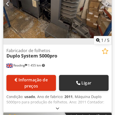
1
/
5
Fabricador de folhetos
Duplo
System 5000pro
Reading
1 455 km
Informação de
Ligar
preços
Condição:
usado
, Ano de fabrico:
2011
, Máquina Duplo
5000pro para produção de folhetos. Ano: 2011 Contador:
3.436.444 Um único proprietário anterior, que adquiriu a
máquina nova diretamente da Duplo. Esteve sob contrato