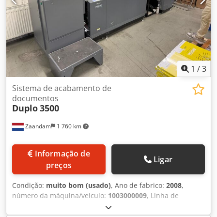
1
/
3
Sistema de acabamento de
documentos
Duplo
3500
Zaandam
1 760 km
Informação de
Ligar
preços
Condição:
muito bom (usado)
, Ano de fabrico:
2008
,
número da máquina/veículo:
1003000009
, Linha de
acabamento completa e totalmente automática para a
produção de livros, revistas, catálogos, etc. Alimentador de