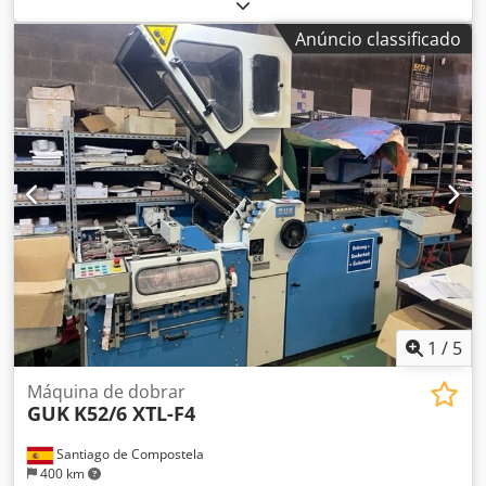
automática - Permite papel normal, papel revestido,
cartão, filme PE, etc. - Indicado principalmente para
Anúncio classificado
autocolantes, etiquetas, rótulos de vinho, cartas de jogar,
caixas pequenas, etc. - Máquina rotativa de corte e vinco
com cilindro magnético - Alimentador de alta sucção por
pilha - Ecrã táctil - Máquina com decapagem automática -
Sistema de três cilindros, com placa de cobertura - Ajuste
de pressão de precisão Dodjfg Ahuspfx Amhskr - Sistema
de ejeção de invólucros - Sensor para leitura superior e
registo frontal
1
/
5
Máquina de dobrar
GUK
K52/6 XTL-F4
Santiago de Compostela
400 km