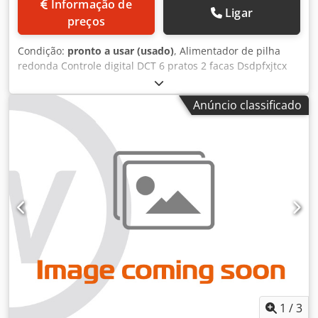
Informação de
Ligar
preços
Condição:
pronto a usar (usado)
, Alimentador de pilha
redonda Controle digital DCT 6 pratos 2 facas Dsdpfxjtcx
Iuo Amhokr Bolso lateral Entrega pelo fluxo do prensador
Anúncio classificado
1
/
3