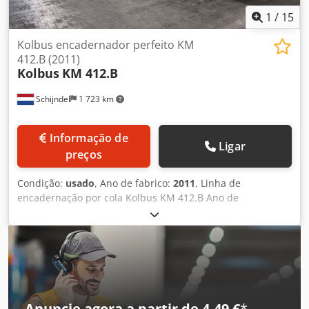
1
/
15
Kolbus encadernador perfeito KM
412.B (2011)
Kolbus
KM 412.B
Schijndel
1 723 km
Informação de
Ligar
preços
Condição:
usado
, Ano de fabrico:
2011
, Linha de
encadernação por cola Kolbus KM 412.B Ano de
fabricação: 2011 Composta por: Alimentador de blocos de
livros Meccanotecnica XMT Ano de fabricação: 2011 -
Correia transportadora da direita Máquina de reúno
Kolbus ZU 841.B Ano de fabricação: 2011 Descrição: -
Estação de alimentação manual - Plataforma universal: 18 -
Número de estações de reúno: 18 - Controle de espessura
ATC - Detecção ótica de tipo de folha: SignalLynx - Air
Anuncie agora a partir de 4,49 €
*