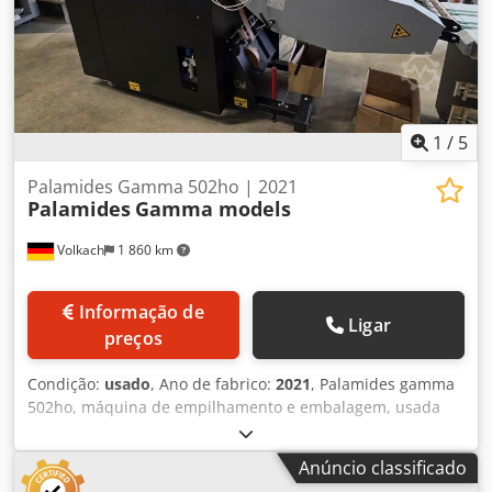
1
/
5
Palamides Gamma 502ho | 2021
Palamides
Gamma models
Volkach
1 860 km
Informação de
Ligar
preços
Condição:
usado
, Ano de fabrico:
2021
, Palamides gamma
502ho, máquina de empilhamento e embalagem, usada
Dksdpfozrlp Eex Amher A Palamides gamma 502ho é uma
máquina automática de empilhamento e embalagem,
Anúncio classificado
especialmente desenvolvida para o processamento