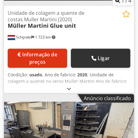
1
/
4
despacho aduaneiro.
Unidade de colagem a quente de
costas Muller Martini (2020)
Müller Martini
Glue unit
Schijndel
1 723 km
Informação de
Ligar
preços
Condição:
usado
, Ano de fabrico:
2020
, Unidade de
colagem a quente no verso Muller Martini Ano de fabrico:
2020 Dsdpfouliq Tox Amhokr Adequado para ligação à
Müller MArtini Vareo 2020
Anúncio classificado