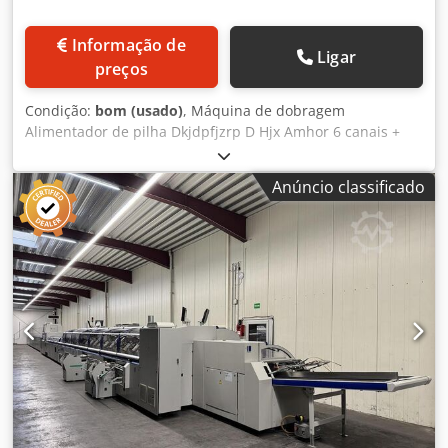
Informação de
Ligar
preços
Condição:
bom (usado)
, Máquina de dobragem
Alimentador de pilha Dkjdpfjzrp D Hjx Amhor 6 canais +
faca de dobragem em cruz
Anúncio classificado