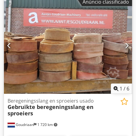
Anúncio classificado
1
/
6
Beregeningsslang en sproeiers usado
Gebruikte beregeningsslang en
sproeiers
Goudriaan
1 720 km