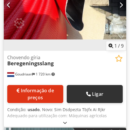
1
/
9
Chovendo gíria
Beregeningsslang
Goudriaan
1 720 km
Informação de
Ligar
preços
Condição:
usado
, Novo: Sim Dsdpezta Tbjfx Ai Rjkr
Adequado para utilização com: Máquinas agrícolas