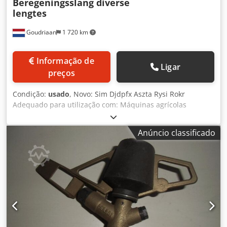
Beregeningsslang diverse
lengtes
Goudriaan
1 720 km
Informação de
Ligar
preços
Condição:
usado
, Novo: Sim Djdpfx Aszta Rysi Rokr
Adequado para utilização com: Máquinas agrícolas
Anúncio classificado