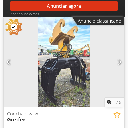
Anunciar agora
*por anúncio/mês
Anúncio classificado
1
/
5
Concha bivalve
Greifer