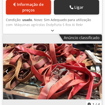
Informação de
Ligar
preços
Condição:
usado
, Novo: Sim Adequado para utilização
com: Máquinas agrícolas Dsdpfszta S Rox Ai Rekr
Anúncio classificado
1
/
4