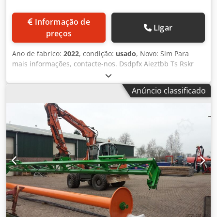
Informação de
Ligar
preços
Ano de fabrico:
2022
, condição:
usado
, Novo: Sim Para
mais informações, contacte-nos. Dsdpfx Aieztbb Ts Rskr
Anúncio classificado