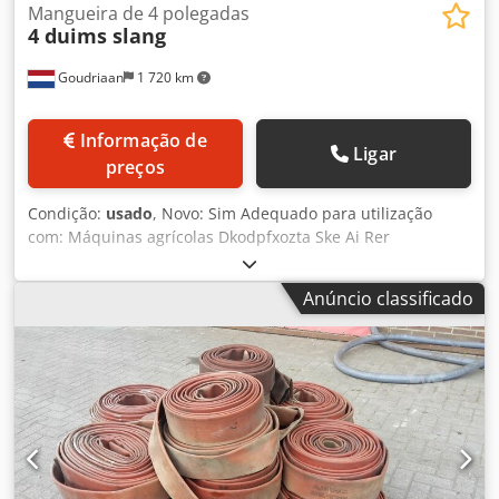
Mangueira de 4 polegadas
4 duims slang
Goudriaan
1 720 km
Informação de
Ligar
preços
Condição:
usado
, Novo: Sim Adequado para utilização
com: Máquinas agrícolas Dkodpfxozta Ske Ai Rer
Anúncio classificado