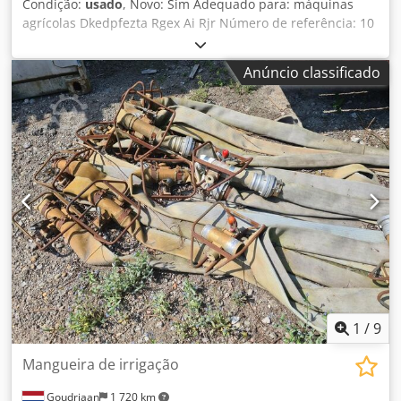
Condição:
usado
, Novo: Sim Adequado para: máquinas
agrícolas Dkedpfezta Rgex Ai Rjr Número de referência: 10
Anúncio classificado
1
/
9
Mangueira de irrigação
Goudriaan
1 720 km