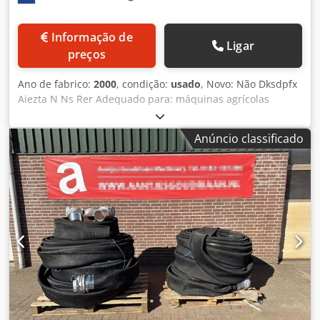
Informação de
Ligar
preços
Ano de fabrico:
2000
, condição:
usado
, Novo: Não Dksdpfx
Aiezta N Ns Rer Adequado para: máquinas agrícolas
Anúncio classificado