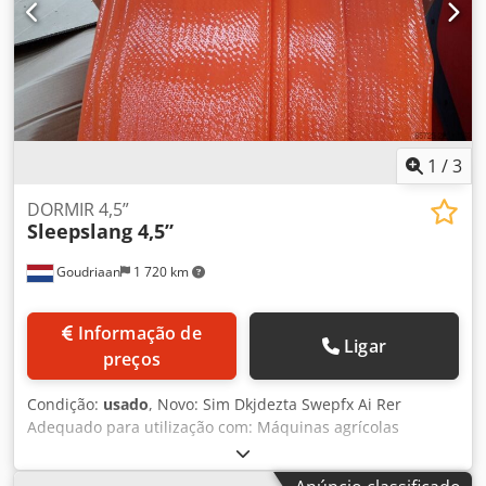
1
/
3
DORMIR 4,5”
Sleepslang 4,5”
Goudriaan
1 720 km
Informação de
Ligar
preços
Condição:
usado
, Novo: Sim Dkjdezta Swepfx Ai Rer
Adequado para utilização com: Máquinas agrícolas