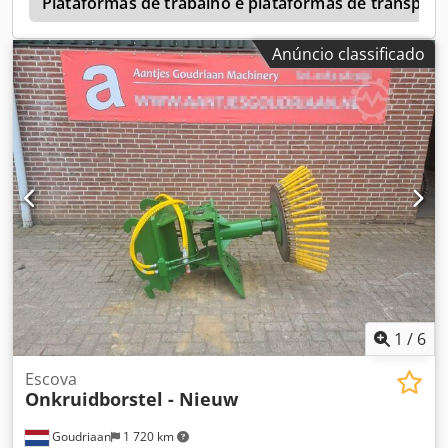
a
Plataformas de trabalho e plataformas de transport
Anúncio classificado
1
/
6
Escova
Onkruidborstel - Nieuw
Goudriaan
1 720 km