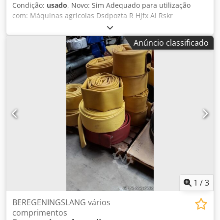
Condição:
usado
, Novo: Sim Adequado para utilização
com: Máquinas agrícolas Dsdpozta R Hjfx Ai Rskr
Anúncio classificado
1
/
3
BEREGENINGSLANG vários
comprimentos