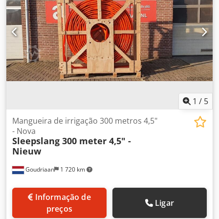
1
/
5
Mangueira de irrigação 300 metros 4,5"
- Nova
Sleepslang 300 meter 4,5" -
Nieuw
Goudriaan
1 720 km
Informação de
Ligar
preços