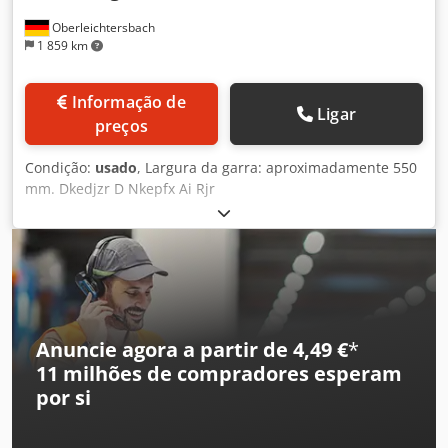
Oberleichtersbach
1 859 km
Informação de
Ligar
preços
Condição:
usado
, Largura da garra: aproximadamente 550
mm. Dkedjzr D Nkepfx Ai Rjr
Anuncie agora a partir de 4,49 €
*
11 milhões de compradores
esperam
por si