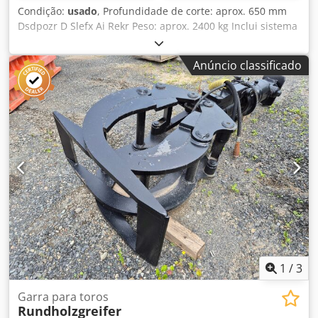
Condição:
usado
, Profundidade de corte: aprox. 650 mm
Dsdpozr D Slefx Ai Rekr Peso: aprox. 2400 kg Inclui sistema
de fixação rápida.
Anúncio classificado
1
/
3
Garra para toros
Rundholzgreifer