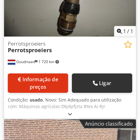
1
/
1
Perrotsproeiers
Perrotsproeiers
Goudriaan
1 720 km
Informação de
Ligar
preços
Condição:
usado
, Novo: Sim Adequado para utilização
com: Máquinas agrícolas Dkjdpfjzta Rtex Ai Rjr
Anúncio classificado