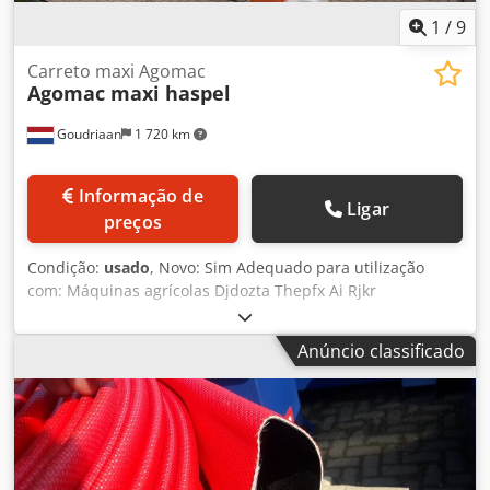
1
/
9
Carreto maxi Agomac
Agomac maxi haspel
Goudriaan
1 720 km
Informação de
Ligar
preços
Condição:
usado
, Novo: Sim Adequado para utilização
com: Máquinas agrícolas Djdozta Thepfx Ai Rjkr
Anúncio classificado