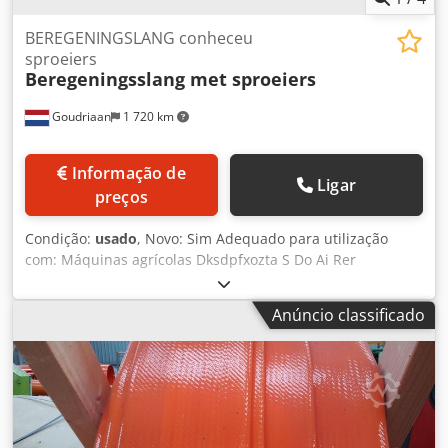
BEREGENINGSLANG conheceu
sproeiers
Beregeningsslang met sproeiers
Goudriaan
1 720 km
Informação de
Ligar
preços
Condição:
usado
, Novo: Sim Adequado para utilização
com: Máquinas agrícolas Dksdpfxozta S Do Ai Rer
Anúncio classificado