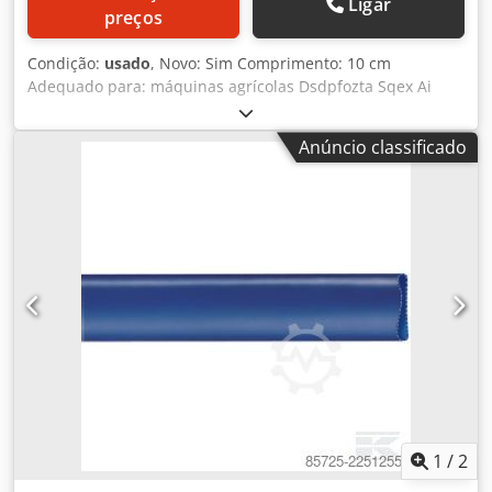
Ligar
preços
Condição:
usado
, Novo: Sim Comprimento: 10 cm
Adequado para: máquinas agrícolas Dsdpfozta Sqex Ai
Rskr
Anúncio classificado
1
/
2