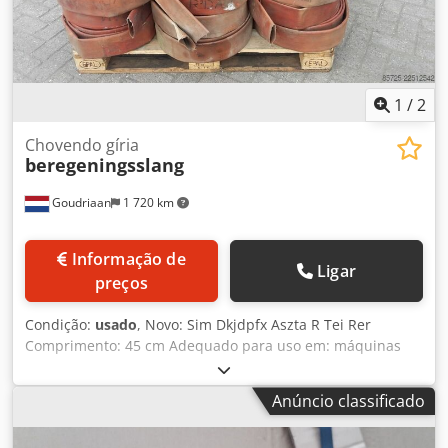
1
/
2
Chovendo gíria
beregeningsslang
Goudriaan
1 720 km
Informação de
Ligar
preços
Condição:
usado
, Novo: Sim Dkjdpfx Aszta R Tei Rer
Comprimento: 45 cm Adequado para uso em: máquinas
agrícolas
Anúncio classificado