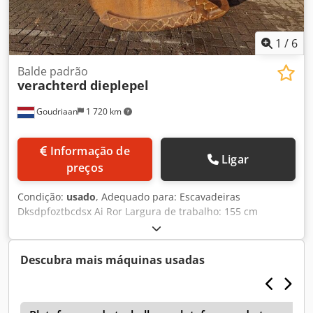
1
/
6
Balde padrão
verachterd dieplepel
Goudriaan
1 720 km
Informação de
Ligar
preços
Condição:
usado
, Adequado para: Escavadeiras
Dksdpfoztbcdsx Ai Ror Largura de trabalho: 155 cm
Descubra mais máquinas usadas