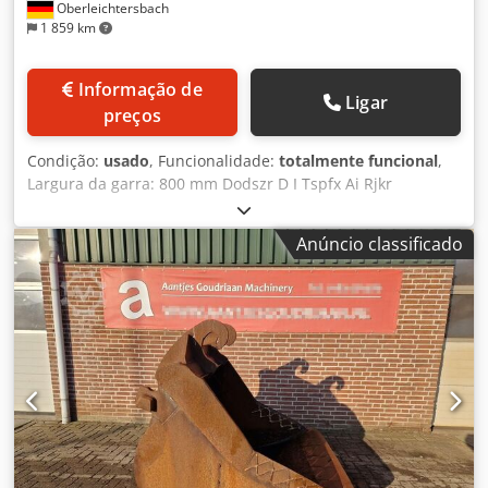
Oberleichtersbach
1 859 km
Informação de
Ligar
preços
Condição:
usado
, Funcionalidade:
totalmente funcional
,
Largura da garra: 800 mm Dodszr D I Tspfx Ai Rjkr
Abertura: aprox. 1.200 mm com sistema de fixação rápida.
Anúncio classificado