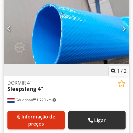
1
/
2
DORMIR 4”
Sleepslang 4”
Goudriaan
1 720 km
Informação de
Ligar
preços