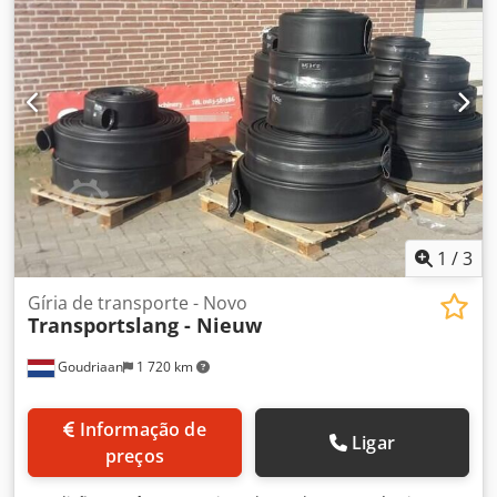
1
/
3
Gíria de transporte - Novo
Transportslang - Nieuw
Goudriaan
1 720 km
Informação de
Ligar
preços