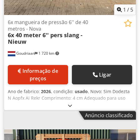
1
/
5
6x mangueira de pressão 6'' de 40
metros - Nova
6x 40 meter 6'' pers slang -
Nieuw
Goudriaan
1 720 km
Informação de
Ligar
preços
Ano de fabrico:
2026
, condição:
usado
, Novo: Sim Dodezta
N Aopfx Ai Rekr Comprimento: 4 cm Adequado para uso
em: máquinas agrícolas
Anúncio classificado