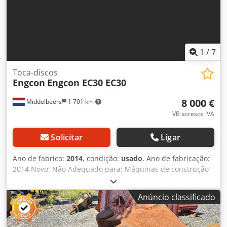
1
/
7
Toca-discos
Engcon
Engcon EC30 EC30
8 000 €
Middelbeers
1 701 km
VB acresce IVA
Solicitar
Ligar
Ano de fabrico:
2014
, condição:
usado
, Ano de fabricação:
2014 Novo: Não Adequado para: Máquinas de construção
Condição geral: muito boa Condição técnica: muito boa
Condição visual: muito boa Entre em contato com Ernst
Anúncio classificado
van Hek para mais informações. À venda: Engcon EC30
Tiltrotator (2014) com garra integrada Aumente a eficiência
e versatilidade da sua escavadeira pesada com este