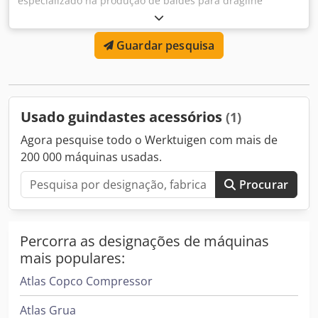
especializado na produção de baldes para dragline
utilizando Hardox e materiais especialmente fundidos que
proporcionam uma resistência excecional ao desgaste. Os
Guardar pesquisa
nossos produtos oferecem um excelente equilíbrio entre
preço e desempenho, garantindo durabilidade e valor
para os nossos clientes. Dsdpfxeufcx Nj Ah Dock Para
informações detalhadas e consulta de preços, contacte-
nos
Usado guindastes acessórios
(1)
Agora pesquise todo o Werktuigen com mais de
200 000 máquinas usadas.
Procurar
Percorra as designações de máquinas
mais populares:
Atlas Copco Compressor
Atlas Grua