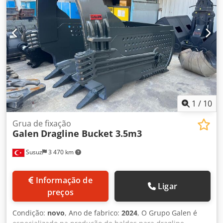
1
/
10
Grua de fixação
Galen
Dragline Bucket 3.5m3
Susuz
3 470 km
Informação de
Ligar
preços
Condição:
novo
, Ano de fabrico:
2024
, O Grupo Galen é