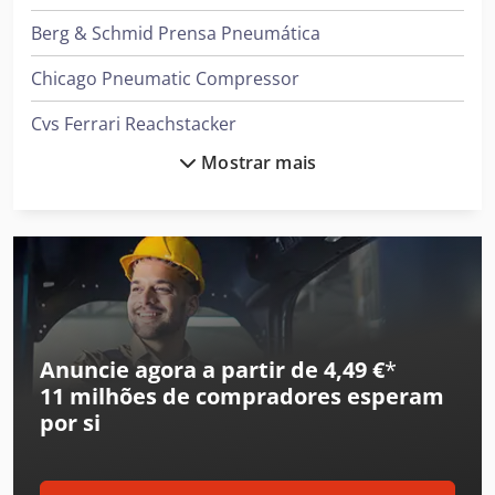
Berg & Schmid Prensa Pneumática
Chicago Pneumatic Compressor
Cvs Ferrari Reachstacker
Mostrar mais
Daikin Ar Condicionado
Demag Grua
Ford Tipper
Gea Decantador
Gea Mixer
Anuncie agora a partir de 4,49 €
*
11 milhões de compradores
esperam
Grasso Compressor
por si
Ingersoll Rand Compressor
Jungheinrich Empilhadeira