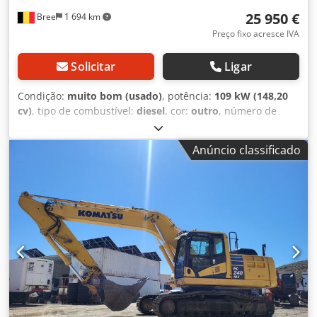
25 950 €
Bree
1 694 km
Preço fixo acresce IVA
Solicitar
Ligar
Condição:
muito bom (usado)
, potência:
109 kW (148,20
cv)
, tipo de combustível:
diesel
, cor:
outro
, número de
lugares:
1
, primeira matrícula:
08/2012
, Ano de fabrico:
2012
, horas de funcionamento:
12 915 h
, Equipamento:
ar
Anúncio classificado
condicionado
, = Outras opções e acessórios = - Rádio -
Cabina diurna = Observações = Condição Tipo CE: CE =
Mais informações = Informações gerais Cabina: diurna
Chsdozph Sdopfx Akqsa Informações técnicas Número de
cilindros: 4 Cilindrada do motor: 4.460 cc Largura da
esteira: 2.380 cm Tipo de motor: KOMATSU SAA4D107E-1A
Peso vazio: 21.200 kg Dimensões (C x L x A): 9.430 x 2.980 x
3.040 cm Funcional Número de válvulas: 2 Sistema de
troca rápida: Sim Marcação CE: sim Estado Condição
técnica: muito boa Condição visual: muito boa