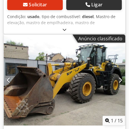
Solicitar
Ligar
Condição:
usado
, tipo de combustível:
diesel
, Mastro de
elevação, mastro de empilhadeira, mastro de
empilhadeira, mastro, empilhadeira traseira Chedpjcd
Ucdefx Akqoa -mastro de empilhadeira -Capacidade de
Anúncio classificado
carga: 2500 kg -Altura de elevação: aprox. 3500 mm -Sinal
de empilhador: 940 x 405 mm -Dimensões:
560/1000/H2230 mm -Peso: 665 kg
1
/
15