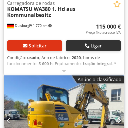
Carregadora de rodas
KOMATSU
WA380 1. Hd aus
Kommunalbesitz
115 000 €
Duisburg
1 770 km
Preço fixo acresce IVA
Solicitar
Ligar
Condição:
usado
, Ano de fabrico:
2020
, horas de
funcionamento:
5 600 h
, Equipamento:
tração integral
, *
Komatsu WA380 * 1º proprietário, proveniente de entidade
municipal Chjdpfszkn A Sox Akqja * Pá carregadora *
Anúncio classificado
Lubrificação central * Ar condicionado * 194 CV Sujeito a
erros, equívocos e venda intermédia Visita somente com
agendamento prévio Tratamento de todas as formalidades
alfandegárias