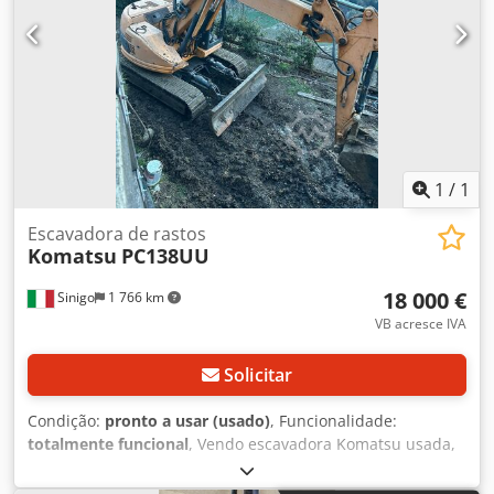
(Repetição em neerlandês e inglês) KORENBLIK
MACHINERY BV. VEENWEG 56 7336AG APELDOORN PAÍSES
BAIXOS NÚMERO DE IDENTIFICAÇÃO FISCAL:
NL864089764B01
1
/
1
Escavadora de rastos
Komatsu
PC138UU
18 000 €
Sinigo
1 766 km
VB acresce IVA
Solicitar
Condição:
pronto a usar (usado)
, Funcionalidade:
totalmente funcional
, Vendo escavadora Komatsu usada,
mas em bom estado de conservação. Muito ágil e em boas
condições. Chjdpozlhdfefx Akqja