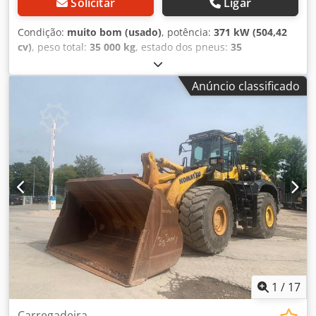
Solicitar
Ligar
Condição:
muito bom (usado)
, potência:
371 kW (504,42
cv)
, peso total:
35 000 kg
, estado dos pneus:
35
percentagem
, Ano de fabrico:
2006
, horas de
funcionamento:
27 056 h
, KOMATSU HD405-7 Ano de
Anúncio classificado
fabricação: 2006 Horas de operação: 27.056 h Cabine
fechada Rádio Ar-condicionado Câmera de ré Aquecimento
da caçamba Estado da caçamba: 30-40% restante Sistema
de lubrificação central Tamanho dos pneus: 18.00R33:
aprox. 30-40% restante Chsdpfxsyx Hg Ij Akqea Motor com
371 kW CE / EPA Peso operacional: 35 t.
1
/
17
Carregadeira