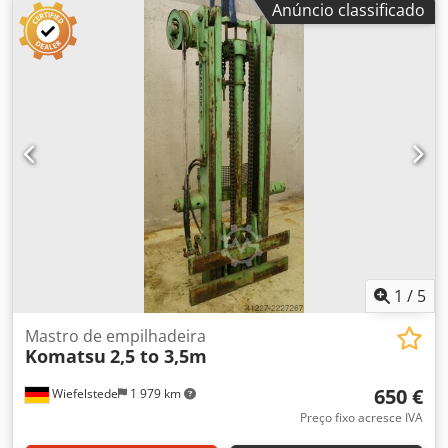
Anúncio classificado
1
/
5
Mastro de empilhadeira
Komatsu
2,5 to 3,5m
650 €
Wiefelstede
1 979 km
Preço fixo acresce IVA