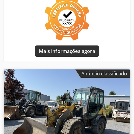
perito independente 64 pontos de inspeção: 60 aprovados
✅ 4 imperfeições ℹ️ 0 defeitos ⚠️ 📌 Comentário do inspetor:
Não foram encontrados defeitos além de pequenas
imperfeições. A máquina apresenta excelente
desempenho do motor e das bombas, sem folgas em
nenhum componente. A escavadora é vendida com uma
concha universal, o martelo não está incluído. 📄 Quer ver
a inspeção completa, fotos adicionais ou um vídeo? Dica: a
Mais informações agora
referência "40672 Equippo" é frequentemente usada para
buscar mais detalhes online. 💡 Porque esta máquina e o
nosso serviço se destacam: ✔ Inspeção minuciosa por
profissionais ✔ Entrega no local de trabalho disponível
Anúncio classificado
Chjdpfx Ajy Dhdljkqja ✔ Garantia de devolução do dinheiro
✔ Opções de pagamento seguras e flexíveis 🔄 A
considerar outras opções de equipamentos? Oferecemos
ferramentas e recursos úteis para todos os proprietários e
operadores de máquinas – facilmente acessíveis na nossa
plataforma.