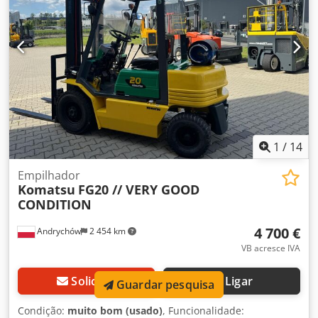
1
/
14
Empilhador
Komatsu
FG20 // VERY GOOD
CONDITION
4 700 €
Andrychów
2 454 km
VB acresce IVA
Solicitar
Ligar
Guardar pesquisa
Condição:
muito bom (usado)
, Funcionalidade: