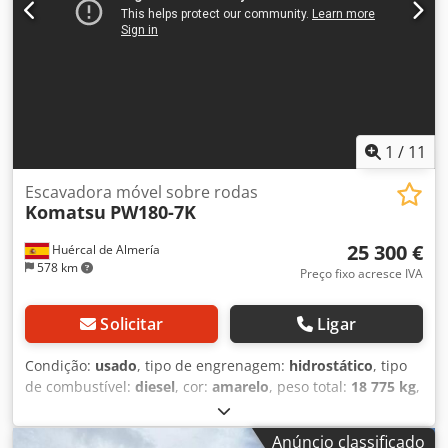
1
/
11
Escavadora móvel sobre rodas
Komatsu
PW180-7K
25 300 €
Huércal de Almería
578 km
Preço fixo acresce IVA
Solicitar
Ligar
Condição:
usado
, tipo de engrenagem:
hidrostático
, tipo
de combustível:
diesel
, cor:
amarelo
, peso total:
18 775 kg
,
configuração de eixo:
4x4
, número de lugares:
1
, Ano de
fabrico:
2006
, horas de funcionamento:
18 459 h
,
Anúncio classificado