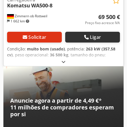
Komatsu
WA500-8
69 500 €
Zimmern ob Rottweil
1 662 km
Preço fixo acresce IVA
Solicitar
Ligar
Condição:
muito bom (usado)
, potência:
263 kW (357,58
cv)
, peso operacional:
36 500 kg
, tamanho do pneu:
29.25R25
, estado dos pneus:
50 percentagem
, Ano de
fabrico:
2018
, horas de funcionamento:
16 852 h
,
Equipamento:
ar condicionado
, KOMATSU WA500-8 Ano
de fabrico: 2018 Horas de operação: 16.852 h Cabina
fechada Ar condicionado Câmara de marcha-atrás
Codezcn R Uepfx Akqeha Lubrificação centralizada Pneus
Michelin tamanho 29.5R25: aprox. 40–50% restantes Balde
Anuncie agora a partir de 4,49 €
*
– 5,6 m³ Motor com 263 kW CE Peso operacional: 36,5 t
11 milhões de compradores
esperam
por si