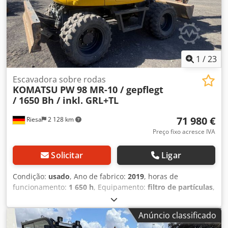
1
/
23
Escavadora sobre rodas
KOMATSU
PW 98 MR-10 / gepflegt
/ 1650 Bh / inkl. GRL+TL
71 980 €
Riesa
2 128 km
Preço fixo acresce IVA
Solicitar
Ligar
Condição:
usado
, Ano de fabrico:
2019
, horas de
funcionamento:
1 650 h
, Equipamento:
filtro de partículas
,
Escavadeira móvel de raio reduzido Komatsu PW 98 MR-10
bem conservada Dados técnicos: * Motor Komatsu
Anúncio classificado
SAA4D95LE-6 * Potência do motor: 48,5 kW * Comprimento