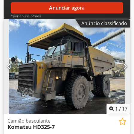
Anunciar agora
*por anúncio/mês
Anúncio classificado
1
/
17
Camião basculante
Komatsu
HD325-7