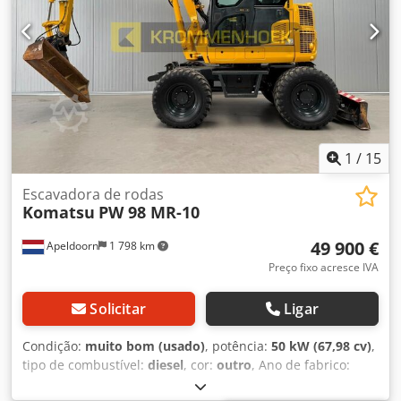
1
/
15
Escavadora de rodas
Komatsu
PW 98 MR-10
49 900 €
Apeldoorn
1 798 km
Preço fixo acresce IVA
Solicitar
Ligar
Condição:
muito bom (usado)
, potência:
50 kW (67,98 cv)
,
tipo de combustível:
diesel
, cor:
outro
, Ano de fabrico:
2017
, horas de funcionamento:
6 954 h
, Equipamento:
ar