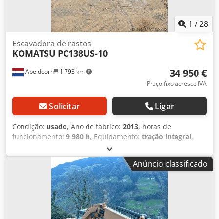
1
/
28
Escavadora de rastos
KOMATSU
PC138US-10
34 950 €
Apeldoorn
1 793 km
Preço fixo acresce IVA
Solicitar
Ligar
Condição:
usado
, Ano de fabrico:
2013
, horas de
funcionamento:
9 980 h
, Equipamento:
tração integral
,
MARCA: KOMATSU MODELO: PC138US-10 ANO DE
FABRICAÇÃO: 2013 CERTIFICAÇÃO CE: SIM HORAS DE
Anúncio classificado
FUNCIONAMENTO: 9940 HORAS PNEUS/CARROCERIA: 80%
POTÊNCIA: 73KW MOTOR: KOMATSU SAA4D95LE-6 PESO:
14420 KG Cjdpfxjzlv Npj Akqjha OPÇÕES: 14.420 KG (PESO
PRÓPRIO) ENGATE RÁPIDO HIDRÁULICO CAÇAMBA AR
CONDICIONADO LÂMINA CONEXÕES PARA MARTELO
FUNÇÃO DE TRIAGEM EQUIPAMENTO COMPLETO