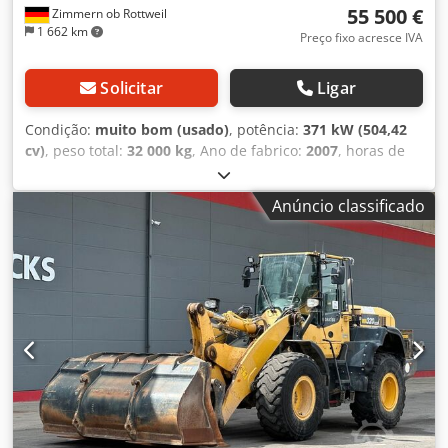
55 500 €
Zimmern ob Rottweil
1 662 km
Preço fixo acresce IVA
Solicitar
Ligar
Condição:
muito bom (usado)
, potência:
371 kW (504,42
cv)
, peso total:
32 000 kg
, Ano de fabrico:
2007
, horas de
funcionamento:
26 259 h
, KOMATSU HD325-7 Ano de
fabricação: 2007 Horas de operação: 26.259 h Cabine
Anúncio classificado
fechada Rádio Ar condicionado Câmera de ré Aquecimento
da caçamba Estado da caçamba: 60-70% preservado
Sistema de lubrificação central Tamanho dos pneus:
18.00R33: aprox. 80% preservados Chjdpfx Aksyybt Soqsa
Motor com 371 kW CE / EPA Peso operacional: 32 t.