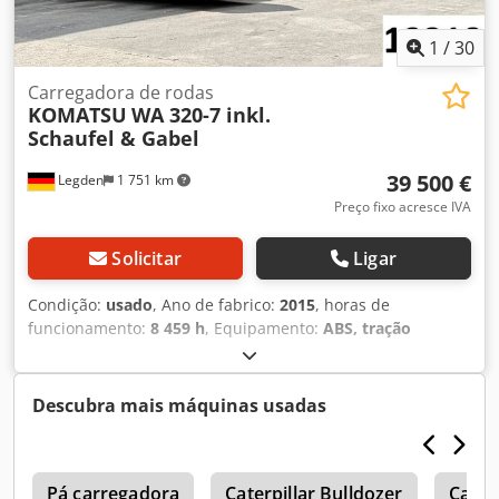
1
/
30
Carregadora de rodas
KOMATSU
WA 320-7 inkl.
Schaufel & Gabel
39 500 €
Legden
1 751 km
Preço fixo acresce IVA
Solicitar
Ligar
Condição:
usado
, Ano de fabrico:
2015
, horas de
funcionamento:
8 459 h
, Equipamento:
ABS, tração
integral
, * Cabine fechada * Sistema de filtragem Hauser
Air 26 Alva Chodpfjzrrkpex Akqja * Rádio com leitor de CD
* Ecrã de informações TFT * Ar condicionado * Sistema de
Descubra mais máquinas usadas
câmaras de marcha-atrás com monitor externo *
Desativação da carga * Inclui pá carregadora e garfos para
paletes * Potência do motor: 123 kW * VSC * K-TCS ----
r
Número do veículo: 12318 ----Salvo erros e alterações
Pá carregadora
Caterpillar Bulldozer
Cater