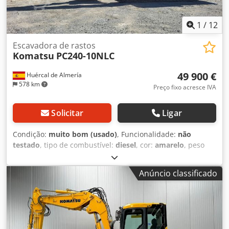
1
/
12
Escavadora de rastos
Komatsu
PC240-10NLC
49 900 €
Huércal de Almería
578 km
Preço fixo acresce IVA
Solicitar
Ligar
Condição:
muito bom (usado)
, Funcionalidade:
não
testado
, tipo de combustível:
diesel
, cor:
amarelo
, peso
total:
25 000 kg
, Ano de fabrico:
2014
, horas de
funcionamento:
17 444 h
, Equipamento:
Marcação CE, ar
Anúncio classificado
condicionado, baixo nível de ruído, cabina, computador
de bordo, esteiras de aço, martelo hidráulico
, Escavadora
Komatsu PC240NLC-10 Ano 2014 CE Chsdpfx Ajy Rti Hjkqsa
Horas reais Ar condicionado 1 balde Bom estado geral
Mais informações no site da Almerisan.