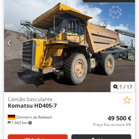
Equipamento:
bloqueio do diferencial, cabina,
computador de bordo, controlo de tração, tração
integral
, Escavadora móvel sobre rodas Ano 2006 Bom
estado geral 1 balde Mais informações no site da
Almerisan Cedpjyz A Rnefx Akqsha
1
/
17
Camião basculante
Komatsu
HD405-7
49 500 €
Zimmern ob Rottweil
1 662 km
Preço fixo acresce IVA