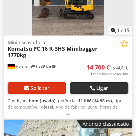
Cjdpfx Akexwwzdoqsha
1
/
15
Mini-escavadora
Komatsu
PC 16 R-3HS Minibagger
1770kg
14 700 €
Holzheim
1 839 km
15 400 €
Preço fixo acresce IVA
Solicitar
Ligar
Condição:
bom (usado)
, potência:
11 kW (14,96 cv)
, tipo
de combustível:
diesel
, Ano de fabrico:
2018
, horas de
funcionamento:
2 031 h
, Transmissão: Lagarta Peso vazio:
1.770 kg Marca do motor: Komatsu Certificação CE: sim
Anúncio classificado
Condição técnica: boa Condição visual: boa Número de
série: N345 Dimensões de transporte (C x L x A): aprox.