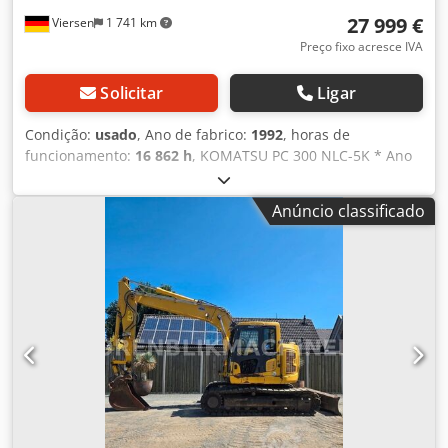
27 999 €
Viersen
1 741 km
Preço fixo acresce IVA
Solicitar
Ligar
Condição:
usado
, Ano de fabrico:
1992
, horas de
funcionamento:
16 862 h
, KOMATSU PC 300 NLC-5K * Ano
de fabrico: 1992 * Horas de funcionamento: 16.862 h
Csdpfxszhp Nhj Akqoha * Trem de rolamento em bom
Anúncio classificado
estado * Balde de escavação Lehnhoff incluído * Bom
estado, pronto para uso