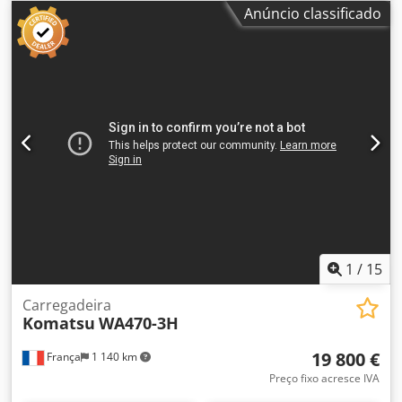
condicionado
, Informações técnicas Número de cilindros:
Anúncio classificado
4 Tração: Rodas Tipo de motor: Komatsu SAA4D95LE-6 Peso
em vazio: 10.500 kg Dimensões (C x L x A): 679 x 245 x 318
cm Funcionalidades Mastro: Articulado Alcance máximo:
758 cm Sistema de troca rápida: Sim Marcação CE: Sim
Cjdpszphazofx Akqsha Estado Estado técnico: muito bom
Estado estético: muito bom = Outras opções e acessórios =
- Luz(es) de trabalho - Ventilador - Função
martelo/classificação - Troca rápida hidráulica - Rádio -
Função de rotação - Lâmina de empurre = Observações =
Sistema de transmissão Nível (Tier): Stage IIIB / Tier IV
provisório Geral País de produção: Itália Troca rápida
hidráulica CW10, pneus individuais New Alliance 560,
caçamba de escavação hidráulica
1
/
15
Carregadeira
Komatsu
WA470-3H
19 800 €
França
1 140 km
Preço fixo acresce IVA