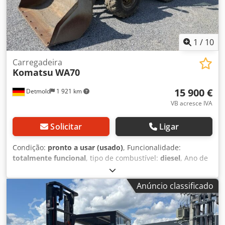
1
/
10
Carregadeira
Komatsu
WA70
15 900 €
Detmold
1 921 km
VB acresce IVA
Solicitar
Ligar
Condição:
pronto a usar (usado)
, Funcionalidade:
totalmente funcional
, tipo de combustível:
diesel
, Ano de
fabrico:
2013
, horas de funcionamento:
6 210 h
,
Equipamento:
cabina, tração integral
, Retroescavadora de
Anúncio classificado
rodas Komatsu WA70, ano de fabricação 2013, com 6.210
horas de utilização. Transporte e entrega possíveis.
Inspeção disponível mediante agendamento, também aos
fins de semana. Chodpfx Aszi Hayjkqoa