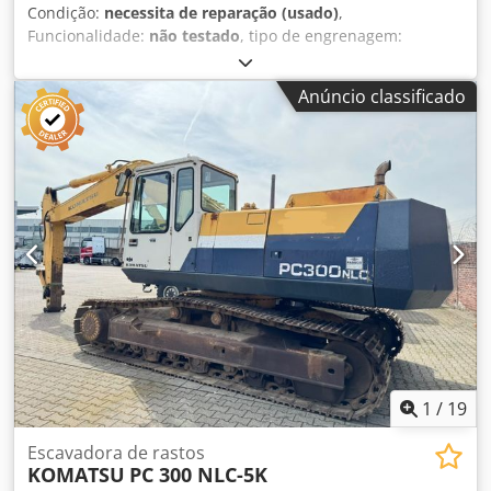
entre em contato. Todos os preços ex works 86684
Condição:
necessita de reparação (usado)
,
Holzheim. Todas as informações são não vinculativas.
Funcionalidade:
não testado
, tipo de engrenagem:
Alterações, erros de impressão e transmissão, bem como
conversor
, tipo de combustível:
diesel
, cor:
amarelo
, peso
venda prévia, reservados. Todas as informações sobre cor,
total:
13 300 kg
, configuração de eixo:
2 eixos
, número de
Anúncio classificado
equipamento, condição, características etc. dos veículos
lugares:
1
, Ano de fabrico:
1999
, horas de funcionamento:
oferecidos são sem garantia. Sujeito a erros de digitação,
13 852 h
, Equipamento:
cabina, pá padrão, tração
interpretação e venda prévia.
integral
, Pá carregadora de rodas Komatsu WA270-3 Ano
1999 Necessita de reparação Mais informações na
Almerisan. Chedpfey H Erljx Akqea
1
/
19
Escavadora de rastos
KOMATSU
PC 300 NLC-5K