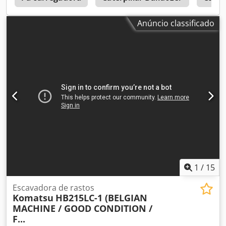
Anúncio classificado
1
/
15
Escavadora de rastos
Komatsu
HB215LC-1 (BELGIAN
MACHINE / GOOD CONDITION /
F...