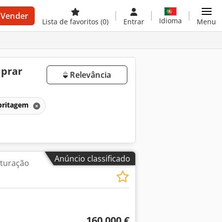
Vender
Idioma
Lista de favoritos
(0)
Entrar
Menu
mprar
Relevância
 britagem
Anúncio classificado
ituração
160 000 €