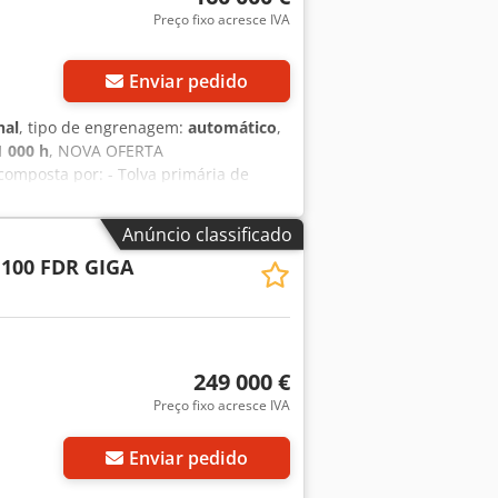
Preço fixo acresce IVA
Enviar pedido
nal
, tipo de engrenagem:
automático
,
1 000 h
, NOVA OFERTA
omposta por: - Tolva primária de
ibratório marca Hazemag, motor de
. - Britador de mandíbulas marca
Anúncio classificado
arca Hazemag modelo APK-30, com
 100 FDR GIGA
ea útil de 3m², com motor de 5cv. - 15
rporados, de diversos comprimentos e
3m. - Cabine de comando/painel de
carretas para o total da planta
249 000 €
Preço fixo acresce IVA
Enviar pedido