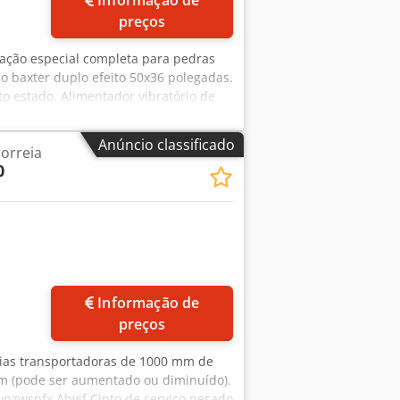
preços
alação especial completa para pedras
o baxter duplo efeito 50x36 polegadas.
to estado. Alimentador vibratório de
 Montada em estrutura metálica
0 mm Ecrã de 3 andares Correias
Anúncio classificado
orreia
0
Informação de
preços
eias transportadoras de 1000 mm de
m (pode ser aumentado ou diminuído).
pzwspfx Abyjf Cinto de serviço pesado