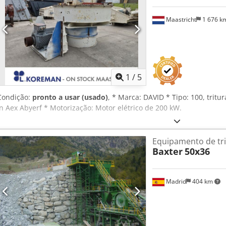
Maastricht
1 676 k
1
/
5
Condição:
pronto a usar (usado)
, * Marca: DAVID * Tipo: 100, trit
In Aex Abyerf * Motorização: Motor elétrico de 200 kW.
Equipamento de tr
Baxter
50x36
Madrid
404 km