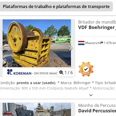
Plataformas de trabalho e plataformas de transporte
Britador de mandíb
VDF Boehringer
Maastricht
1 676 k
1
/
6
Condição:
pronto a usar (usado)
, * Marca: Böhringer * Tipo: brita
alimentação: 800 x 550 mm Crsdpezp Nwbofx Abyef * Motorização: 
Moinho de Percus
David
Percussio