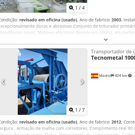
1
/
4
Condição:
revisado em oficina (usado)
, Ano de fabrico:
2003
, Inst
excepcionalmente duras e abrasivas Conjunto de triturador primári
Mandíbulas novas. Motores eléctricos Revisto em oficina, em perfei
pré-peneira. 1400x6000 mm Tremonha com capacidade para 40 m3
aparafusada, Britadeiras giratórias Svedala 16-45 Asteca 2500x600
Transportador de c
transportadoras, etc. Crodpfsim D Uujx Abyef
Tecnometal
100
Madrid
404 km
1
/
7
Condição:
revisado em oficina (usado)
, Ano de fabrico:
2012
, Corr
largura . Armação de malha com corredores. Comprimento real 90 
Tensor de contrapeso. Motor, dependendo do comprimento. Crjdoiy