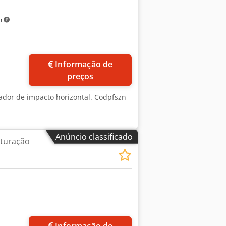
m
Informação de
preços
urador de impacto horizontal. Codpfszn
Anúncio classificado
ituração
Informação de