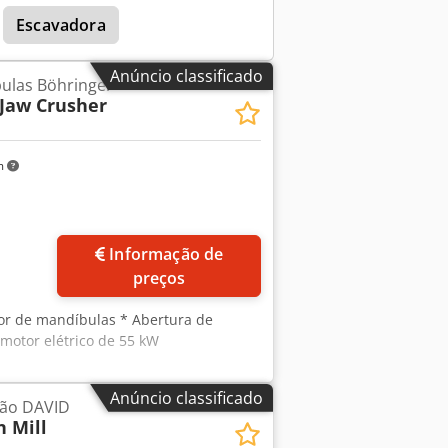
Escavadora
Anúncio classificado
ulas Böhringer
Jaw Crusher
m
Informação de
preços
dor de mandíbulas * Abertura de
motor elétrico de 55 kW
Anúncio classificado
são DAVID
n Mill