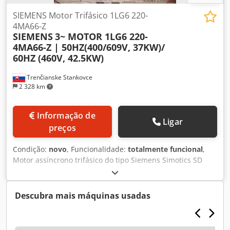
SIEMENS Motor Trifásico 1LG6 220-
4MA66-Z
SIEMENS
3~ MOTOR 1LG6 220-
4MA66-Z | 50HZ(400/609V, 37KW)/
60HZ (460V, 42.5KW)
Trenčianske Stankovce
2 328 km
Informação de
Ligar
preços
Condição:
novo
, Funcionalidade:
totalmente funcional
,
Motor assíncrono trifásico do tipo Siemens Simotics SD
com carcaça em ferro fundido. Trata-se de um motor de
quatro polos (1.500 rpm) do tamanho 250M, com uma
potência de 55 kW a 50 Hz. Dados técnicos importantes:
Descubra mais máquinas usadas
Dcedpfx Aszr Exysctsk • Potência: 55 kW (a 50 Hz / 400 V /
690 V) • Tamanho: 250M • Número de polos: 4 (aprox. 1.480
rpm) • Construção: Carcaça em ferro fundido (adequada