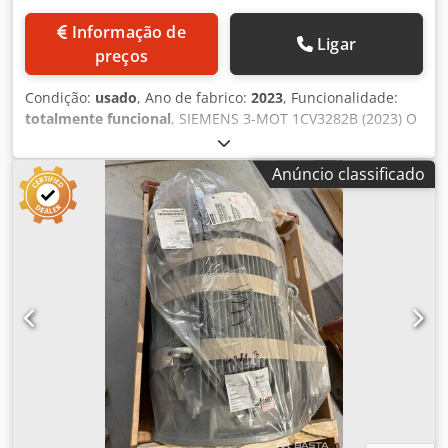
Informação de
Ligar
preços
Condição:
usado
, Ano de fabrico:
2023
, Funcionalidade:
totalmente funcional
, SIEMENS 3-MOT 1CV3282B (2023) O
Siemens 1CV3282B é um motor assíncrono trifásico
industrial da série SIMOTICS SD (Serviço Pesado), com uma
Anúncio classificado
carcaça de ferro fundido. É projetado para condições de
operação exigentes. [1] Os seus dados técnicos básicos
são: • Potência: 90 kW a 50 Hz (125 HP a 60 Hz) •
Velocidade: 4 polos (aprox. 1485 rpm a 50 Hz) • Dimensões:
280 M • Eficiência: Classe IE3 (Eficiência Premium) • Grau
de proteção: IP55 (protegido contra poeira e jatos de água)
• Tipo de construção: IMB3 (montagem em base) • Peso:
aprox. 670 kg 1LE1503-2DB29-0FB5-Z é o número de
encomenda exato (código MLFB) para o motor elétrico de
ferro fundido da série SIMOTICS SD da Siemens
(Innomotics). Dcodpfozr H U Ajx Actek