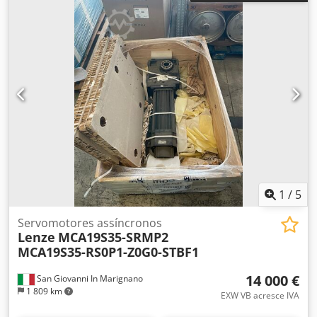
1
/
5
Servomotores assíncronos
Lenze
MCA19S35-SRMP2
MCA19S35-RS0P1-Z0G0-STBF1
14 000 €
San Giovanni In Marignano
1 809 km
EXW VB acresce IVA