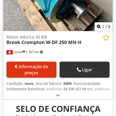
mediante agendamento.
1
/
8
Motor elétrico 50 kW
Brook Crompton
W-DF 250 MN-H
Liestal
1 567 km
Informação de
Ligar
preços
Condição:
novo
, Ano de fabrico:
2009
, Funcionalidade:
totalmente funcional
, potência:
50 kW (67,98 cv)
, potência
nominal:
50,01 kW (67,99 cv)
, velocidade de rotação (min.):
2 950 rpm
, tensão de entrada:
400 V
, corrente de entrada:
85 A
, peso total:
570 kg
, Motor elétrico Brook Crompton,
SELO DE CONFIANÇA
modelo W-DF 250 MN-H ATEX || 2G T3 Dcodpfx Aev Dw