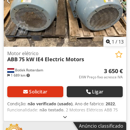
1
/
13
Motor elétrico
ABB
75 kW IE4 Electric Motors
3 650 €
Botlek Rotterdam
1 689 km
EXW Preço fixo acresce IVA
Solicitar
Ligar
Condição:
não verificado (usado)
, Ano de fabrico:
2022
,
Funcionalidade:
não testado
, 2 Motores Elétricos ABB 75
kW IE4 M3BP280SMC4 | 2022 | Eficiência Premium |
Conjunto de 2 Motores Elétricos ABB de Eficiência Premium
Anúncio classificado
– Conjunto de 2 À venda: Dois motores elétricos industriais