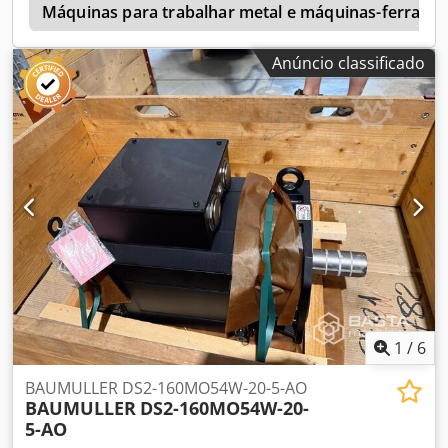
s
para condições de funcionamento exigentes) • Eficiência:
Máquinas para trabalhar metal e máquinas-ferrame
Classe IE2 (alta eficiência) • Grau de proteção: IP55 [1, 2, 3,
4, 5] O Siemens 1LG6 220-4MA66-Z é um motor assíncrono
Anúncio classificado
trifásico com uma potência de aproximadamente 37 kW,
tamanho 225, grau de proteção IP55 e uma velocidade de
aproximadamente 1.470 rpm.
1
/
6
BAUMULLER DS2-160MO54W-20-5-AO
BAUMULLER
DS2-160MO54W-20-
5-AO