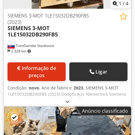
1
/
4
SIEMENS 3-MOT 1LE15032DB290FB5
(2023)
SIEMENS
3-MOT
1LE15032DB290FB5
Trenčianske Stankovce
2 328 km
Informação de
Ligar
preços
Condição:
novo
, Ano de fabrico:
2023
, SIEMENS 3-MOT
1LE15032DB290FB5 (2023) Dodpfx Ajzr Nkmectock Siemens
1LE1503-2DB29-0FB5-Z: • 90 kW • 60 Hz • 1788 rpm •
Tamanho de construção 280M • IP55 • IE3 • Peso 690 kg
Anúncio classificado