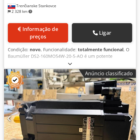
Trenčianske Stankovce
2 328 km
Informação de
Ligar
preços
Condição:
novo
, Funcionalidade:
totalmente funcional
, O
Baumüller DS2-160MO54W-20-5-AO é um potente
servomotor síncrono trifásico. Estes motores são
concebidos para aplicações industriais exigentes e
Anúncio classificado
caracterizam-se pela sua elevada dinâmica e
arrefecimento por água (grau de proteção IP54). Dados
técnicos importantes: Djdpozr H Shefx Actjck • Série: DS2 •
Tamanho: 160 • Comprimento do rotor: M (médio) • Grau
de proteção / Arrefecimento: IP54, arrefecimento por água
(W) • Parâmetros de enrolamento e nominais: Estes
motores atingem elevadas potências (por exemplo, a
potência, a uma velocidade de 2000 rpm, situa-se na
ordem de várias dezenas de quilowatts).