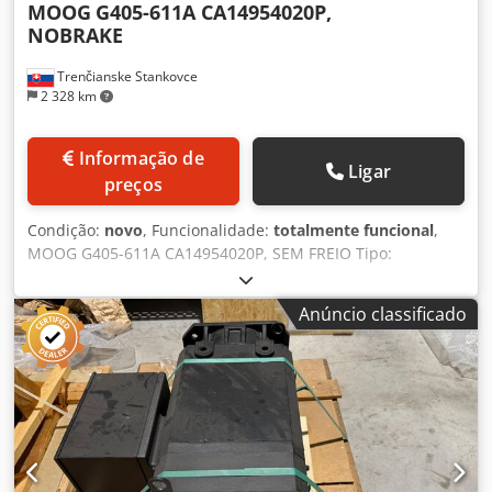
MOOG
G405-611A CA14954020P,
NOBRAKE
Trenčianske Stankovce
2 328 km
Informação de
Ligar
preços
Condição:
novo
, Funcionalidade:
totalmente funcional
,
MOOG G405-611A CA14954020P, SEM FREIO Tipo:
CA14954020P.SEM FREIO Modelo: G405-611A Potência:
3,187 kW Rotação nominal: 4000 rpm Torque: 11,2 Nm Ano
Anúncio classificado
de fabricação: 07/2007 Dcedpfszr H A Hex Actok Sem freio
(SEM FREIO) Grau de proteção IP65