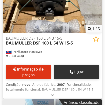
1
/
5
BAUMULLER DSF 160 L 54 B 15-5
BAUMULLER
DSF 160 L 54 W 15-5
Trenčianske Stankovce
2 328 km
Informação de
Ligar
preços
Condição:
novo
, Ano de fabrico:
2007
, Funcionalidade:
totalmente funcional
, BAUMULLER DSF 160 L 54 W 15-5
Dcsdpfx Ajzr H H Eoctok
Anúncio classificado