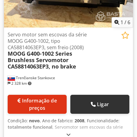
1
/
6
Servo motor sem escovas da série
MOOG G400-1002, tipo
CA58814063EP3, sem freio (2008)
MOOG
G400-1002 Series
Brushless Servomotor
CA58814063EP3, no brake
Trenčianske Stankovce
2 328 km
Informação de
Ligar
preços
Condição:
novo
, Ano de fabrico:
2008
, Funcionalidade:
totalmente funcional
, Servomotor sem escovas da série
MOOG G400-1002 Dcjdpfx Ajzr E Dvectek Tipo: