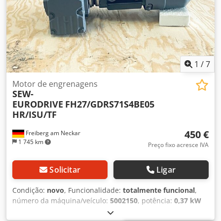
1
/
7
Motor de engrenagens
SEW-
EURODRIVE
FH27/GDRS71S4BE05
HR/ISU/TF
450 €
Freiberg am Neckar
1 745 km
Preço fixo acresce IVA
Solicitar
Ligar
Condição:
novo
, Funcionalidade:
totalmente funcional
,
número da máquina/veículo:
5002150
, potência:
0,37 kW
(0,50 cv)
, velocidade de rotação (min.):
1 380 rpm
,