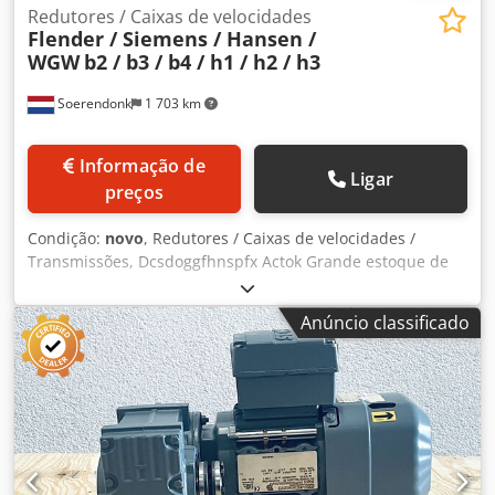
Redutores / Caixas de velocidades
Flender / Siemens / Hansen /
WGW
b2 / b3 / b4 / h1 / h2 / h3
Soerendonk
1 703 km
Informação de
Ligar
preços
Condição:
novo
, Redutores / Caixas de velocidades /
Transmissões, Dcsdoggfhnspfx Actok Grande estoque de
redutores e redutores usados e não usados de fabricantes
como Flender, Siemens, Hansen, KSB, WGW, TGW e SALA.
Anúncio classificado
Diferentes proporções, tamanhos, com / sem backstop. Por
favor contacte-nos para encontrar uma caixa de
velocidades adequada.