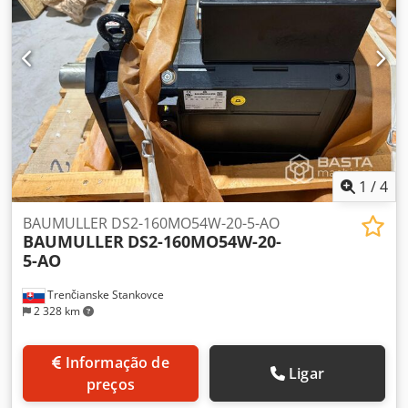
1
/
4
BAUMULLER DS2-160MO54W-20-5-AO
BAUMULLER
DS2-160MO54W-20-
5-AO
Trenčianske Stankovce
2 328 km
Informação de
Ligar
preços