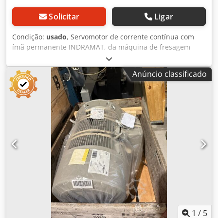
Solicitar
Ligar
Condição:
usado
, Servomotor de corrente contínua com
ímã permanente INDRAMAT, da máquina de fresagem
MAHO Tipo: MDC 10.10H / MMA-0 (MDC10.10H/MMA-0)
Número de série: 12423 Número de componente: 230837
Anúncio classificado
K-M = 0,30 Nm/A Ief = 11 A Imax. = 75 A Umax. = 170 V n
max = Velocidade máxima = 3000 rpm Tacómetro: 0,317 Vs
/ rad Diâmetro do eixo: 22 mm Dcjdpoznn H Esfx Actsk
Comprimento do eixo: aprox. 21 mm (extensão do eixo a
partir da borda de centralização) Diâmetro de
centralização: 70 mm, altura de construção de 7 mm
Diâmetro do círculo de furos: 92 mm, 4 parafusos de
fixação M8 Comprimento total: 270 mm (sem o eixo)
Diâmetro da carcaça: 133 mm Peso próprio: aprox. 20 kg
Em bom estado.
1
/
5