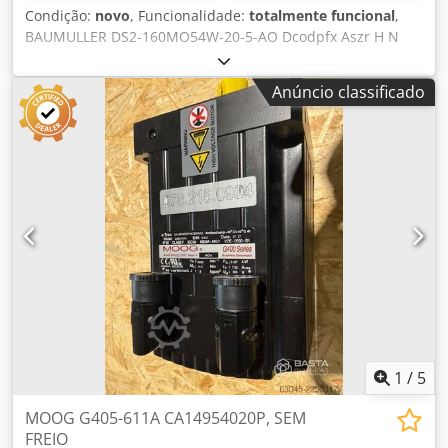
Condição:
novo
, Funcionalidade:
totalmente funcional
,
BAUMULLER DS2-160MO54W-20-5-AO Dcodpfx Aszr H N
Hjctok
Anúncio classificado
1
/
5
MOOG G405-611A CA14954020P, SEM
FREIO