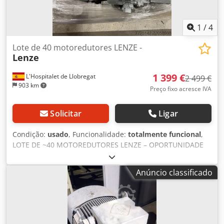
1
/
4
Lote de 40 motoredutores LENZE -
Lenze
1 399 €
L'Hospitalet de Llobregat
2 499 €
903 km
Preço fixo acresce IVA
Solicitar
Ligar
Condição:
usado
, Funcionalidade:
totalmente funcional
,
LOTE DE ~40 MOTOREDUTORES LENZE – OPORTUNIDADE
DE VENDA EM LOTE Lote completo de 40 motoredutores
LENZE de diversos tamanhos e configurações. Provenientes
Anúncio classificado
de liquidação de empresa industrial (processo de
insolvência) na Espanha — as unidades estavam em uso
em linhas de produção operacionais até o encerramento
da fábrica. ═════ O QUE ESTÁ INCLUÍDO ═════ - ~40
motoredutores LENZE em 3 paletes - Potências variadas: