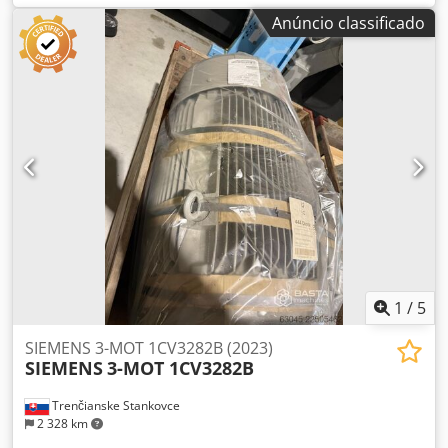
CA58814063EP3, sem freio Modelo: G445-1002 Potência:
Anúncio classificado
14,3 kW Velocidade nominal: 3000 rpm Velocidade máxima:
3690 rpm Torque: 60,3 Nm Corrente: 34,3 A Tensão: 600 V
Grau de proteção: IP65 Ano de fabricação: 08/2008
1
/
5
SIEMENS 3-MOT 1CV3282B (2023)
SIEMENS
3-MOT 1CV3282B
Trenčianske Stankovce
2 328 km