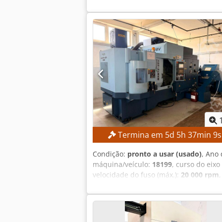
inspecionada com um prazo de entreg
torneamento: aprox. 300 mm Comprime
eixo: aprox. 52 mm Velocidade máxima 
ferramentas: 12 posições DETALHES D
Horas de funcionamento: aprox. 6.458 
transformador) Potência nominal: 14,9
5 kA Capacidade de curto-circuito: 10 
EQUIPAMENTO Documentação técnica Ei
para alta precisão dimensional Torre
espaço ocupado Controlo CNC de fácil 
Documentação técnica completa
Termina em
5
d
5
h
37
min
8
Condição:
pronto a usar (usado)
, Ano 
máquina/veículo:
18199
, curso do eixo
velocidade do fuso (máx.):
20 000 rpm
TÉCNICOS Controlo CNC: FANUC 30iM pa
Curso do eixo Y: 410 mm Curso do eixo
Amplitude de rotação do eixo C: 360° 
rápido do eixo B: 30 min⁻¹ Avanço ráp