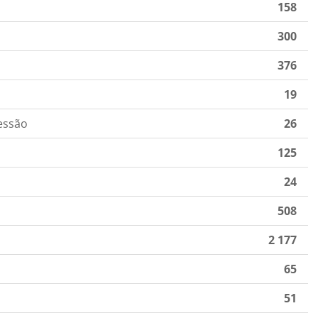
158
300
376
19
essão
26
125
24
508
2 177
65
51