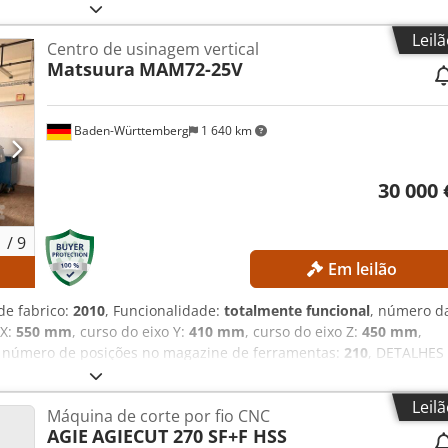
a de três dias. DETALHES TÉCNICOS Diâmetro máximo de
nto máximo de torneamento: aprox. 300 mm Diâmetro do furo do
Leil
Centro de usinagem vertical
do eixo principal: 4.500 rpm Crjdpjznb Ntefx Am Rjf Torreta de
Matsuura
MAM72-25V
A MÁQUINA Controlo: FANUC CNC Peso da máquina: aprox. 2.200 k
h Horas do eixo: aprox. 4.300 h Tensão: CA 380 V (com ou sem
7 kVA Corrente em carga total: 22,74 A Capacidade de interrupção:
Baden-Württemberg
1 640 km
kA Potência do motor elétrico, segundo o fabricante: 7,5 kW
xo principal de alto desempenho Construção robusta da máquin
ta de ferramentas com indexação rápida Design compacto com baix
30 000 
utilização Alta fiabilidade Baixa necessidade de manutenção
1
/
9
Em leilão
s
de fabrico:
2010
, Funcionalidade:
totalmente funcional
, número d
 X:
550 mm
, curso do eixo Y:
410 mm
, curso do eixo Z:
450 mm
,
, número de posições no magazine de ferramentas:
210
, DETALHES
ra usinagem de 5 eixos Área de trabalho Curso do eixo X: 550 m
 Z: 450 mm Amplitude de rotação do eixo B: +110 a −110°
Leil
Máquina de corte por fio CNC
Avanço Avanço rápido dos eixos X, Y e Z: 50.000 mm/min Avanço
AGIE
AGIECUT 270 SF+F HSS
ido do eixo C: 50 min⁻¹ Magazém de ferramentas Posições de