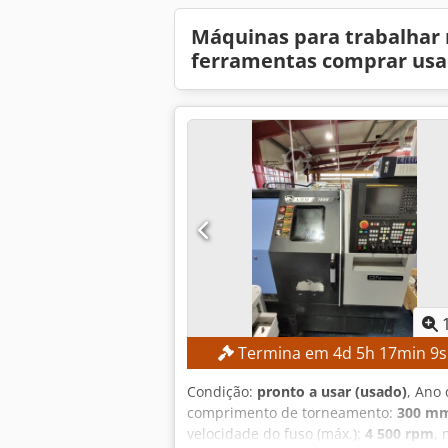
Máquinas para trabalhar
ferramentas comprar us
Termina em
4
d
5
h
17
min
8
Condição:
pronto a usar (usado)
, Ano 
comprimento de torneamento:
300 m
velocidade do fuso (máx.):
4 500 rpm
,