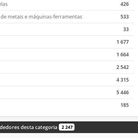
elas
426
 de metais e máquinas-ferramentas
533
33
1 677
1 664
2 542
4 315
5 446
185
dedores desta categoria
2 247