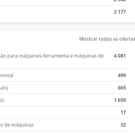
2 177
Mostrar todas as oferta
ição para máquinas-ferramenta e máquinas de
4 081
zontal
499
ais)
665
s)
1 650
17
es de máquinas
32