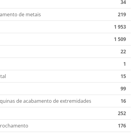
34
samento de metais
219
1 953
1 509
22
1
tal
15
99
quinas de acabamento de extremidades
16
252
 brochamento
176