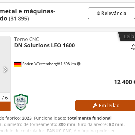
 metal e máquinas-
Relevância
ado
(31 895)
Leil
Torno CNC
DN Solutions
LEO 1600
Baden-Württemberg
1 698 km
12 400 
1
/
6
Em leilão
s
de fabrico:
2023
, Funcionalidade:
totalmente funcional
,
m
, diâmetro de torneamento:
300 mm
, furo da árvore:
52 mm
,
 modelo de controlador:
FANUC CNC
, A máquina pode ser