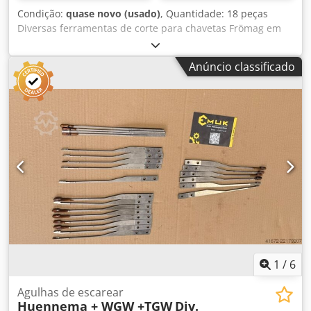
Condição:
quase novo (usado)
, Quantidade: 18 peças
Diversas ferramentas de corte para chavetas Frömag em
conjunto -> 6x 6P9 - 15° Ø18-20 - A61 -> 2x 6P9 - 15° Ø17-
18 - A60H / A60 -> 1x P59 - 15° - A-SO-60 -> 2x P59 - 15° -
Anúncio classificado
A51 -> 3x 4P9 - 15° Ø13-15 - A40 -> 1x 4P9 - 15° Ø12 - A40
Dodozf Np Aopfx Amkock -> 1x 3P9 - 15° Ø13-15 - A30 -> 2x
6 - Ø18-20 Venda individual também possível, basta
consultar.
1
/
6
Agulhas de escarear
Huennema + WGW +TGW
Div.