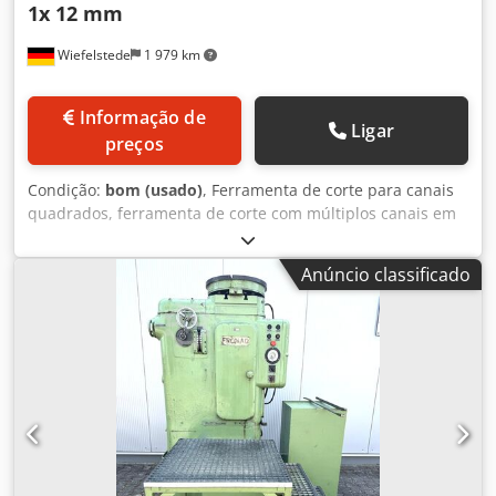
1x 12 mm
Wiefelstede
1 979 km
Informação de
Ligar
preços
Condição:
bom (usado)
, Ferramenta de corte para canais
quadrados, ferramenta de corte com múltiplos canais em
forma de cunha, ferramenta de corte, ferramenta de corte
em forma de cunha, ferramenta para criar ranhuras,
Anúncio classificado
ferramenta de corte para ranhuras, ferramenta de corte
em forma de cunha, ferramenta de corte com múltiplos
canais em forma de cunha para ranhuras. -Fabricante:
Forst, ferramenta de corte em forma de cunha, conjunto
de 3 ferramentas de corte -Tipo: ver fotos -Largura da
ranhura em forma de cunha: 2x 10 mm / 1x 12 mm
Dcjdpfezlgb Nsx Amkek -Fornecimento/Preço: completo -
Dimensões para transporte: 1085/33/A32 mm -Peso: 6,5 kg