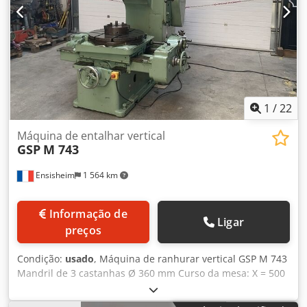
1
/
22
Máquina de entalhar vertical
GSP
M 743
Ensisheim
1 564 km
Informação de
Ligar
preços
Condição:
usado
, Máquina de ranhurar vertical GSP M 743
Mandril de 3 castanhas Ø 360 mm Curso da mesa: X = 500
mm / Y = 450 mm Curso do carro: 300 mm Avanço da
garganta: 500 mm Mesa giratória: Ø 690 mm Dedpfx