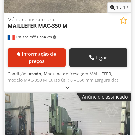
1
/
17
Máquina de ranhurar
MAILLEFER
MAC-350 M
Ensisheim
1 564 km
Informação de
Ligar
preços
Condição:
usado
, Máquina de fresagem MAILLEFER,
modelo MAC-350 M Curso útil: 0 – 350 mm Largura das
ranhuras: máx. 36 mm Potência do motor: 2,5 CV Avanços:
de 0,025 mm a 0,125 mm Diâmetro do furo: de 15 a 160
Anúncio classificado
mm Avanço e paragem automáticos Fornecida com
diversos acessórios (ver fotos) Dimensões (C x L x A): 1400 x
800 x 800 mm Dsdpfx Amjzn Iqdeksck Peso: aprox. 700 kg