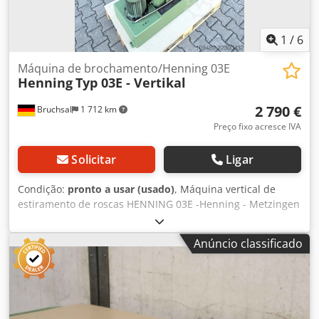
1
/
6
Máquina de brochamento/Henning 03E
Henning
Typ 03E - Vertikal
2 790 €
Bruchsal
1 712 km
Preço fixo acresce IVA
Solicitar
Ligar
Condição:
pronto a usar (usado)
, Máquina vertical de
estiramento de roscas HENNING 03E -Henning - Metzingen
-Ano de fabricação: 1981 -Comprimento do curso de
estiramento: aproximadamente 1100 mm -Potência do
Anúncio classificado
motor: 3 kW -Sistema de refrigeração Dimensões (C x L x A):
0,7 x 0,5 x 1,7 metros / Peso: aproximadamente 450 kg
Dcjdpfszkv Euox Amkjk Salvo erros e omissões.