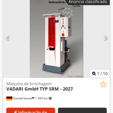
Anúncio classificado
Amszmx N Ijkock Inclinação do carro: +8° Altura máxima da
mesa/carro rotativo: 450 mm Potência do motor: 8 CV
Avanços rápidos nos eixos X - Y - W Golpes/min.: de 3 a 300
golpes/min. Equipado com sistema de remoção de
ferramenta na elevação Tensão: 380 V Comprimento: 2000
mm Profundidade: 2500 mm Altura total: 2200 mm Peso:
aprox. 4 T
1
/
10
Máquina de brochagem
VADARI GmbH
TYP SRM - 2027
Ganderkesee
1 990 km
Informação de