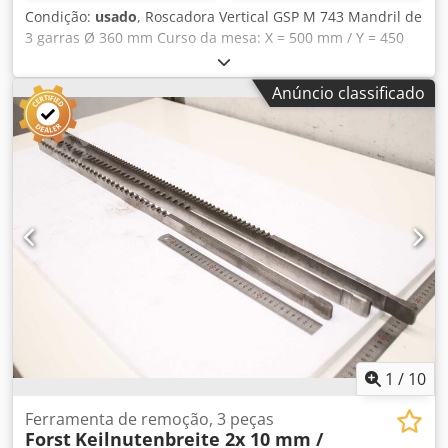
Condição:
usado
, Roscadora Vertical GSP M 743 Mandril de
3 garras Ø 360 mm Curso da mesa: X = 500 mm / Y = 450
mm Curso do barramento: 300 mm Profundidade da
garganta: 500 mm Mesa rotativa: Ø 690 mm Inclinação do
Anúncio classificado
barramento: +8° Altura máxima da mesa
rotativa/barramento: 450 mm Potência do motor: 8 CV
Golpes/min: de 3 a 300 golpes/min. Equipado com sistema
de remoção de ferramenta ao elevar Dedjzlhfpopfx Amkeck
Tensão: 380 V Comprimento: 2000 mm Profundidade: 2500
mm Altura total: 2200 mm Peso: aprox. 4 t
1
/
10
Ferramenta de remoção, 3 peças
Forst
Keilnutenbreite 2x 10 mm /