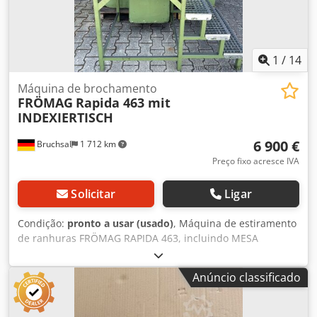
1
/
14
Máquina de brochamento
FRÖMAG
Rapida 463 mit
INDEXIERTISCH
6 900 €
Bruchsal
1 712 km
Preço fixo acresce IVA
Solicitar
Ligar
Condição:
pronto a usar (usado)
, Máquina de estiramento
de ranhuras FRÖMAG RAPIDA 463, incluindo MESA
INDEXADA - Largura de ranhura ajustável de 3 a 63 mm -
Comprimento máximo da ranhura: 600 mm - MESA
Anúncio classificado
INDEXADA - Para furos de 10 a 500 mm - Avanço ajustável
de 0,01 a 0,25 mm - Velocidade de corte ajustável de 2 a 22
metros/min - Velocidade de retorno / constante: 50