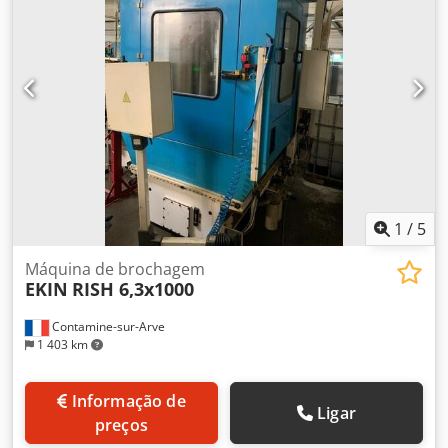
integridade dos acessórios e ferramentas, e pelo
cumprimento de todos os requisitos de segurança e
proteção ambiental especificados nos regulamentos de
prevenção de acidentes. Proibida a venda a particulares.
Dcsdpszluyajfx Amkjk Vendas apenas na Europa, incluindo
a Turquia Preço sem embalagem; condição de entrega:
FCA (localização da máquina) ===== Dados técnicos: ver
folheto em anexo. Texto em alemão como língua principal.
Sem qualquer garantia, incluindo a integridade das
ferramentas e acessórios, bem como os regulamentos
ambientais e de segurança. Não é permitida a venda a
1
/
5
particulares.
Máquina de brochagem
EKIN
RISH 6,3x1000
Contamine-sur-Arve
1 403 km
Informação de
Ligar
preços