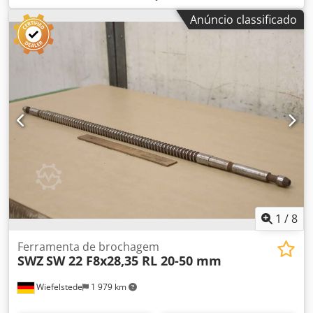
ranhurar, máquina de entalhar, máquina de entalhar,
Anúncio classificado
ferramenta de entalhar, brocha de entalhar Dcsdpfxeitt R
Se Amksk -Fabricante: SWZ, máquina de brochar, máquina
de brochar -Tipo: SW 19 1TGL 29-16600/02 20/50 HSS -
Número da peça: 440 0432 08 102 04708 -Largura:
Hexágono de 19 mm de largura entre planos, ver fotos -
Quantidade: 1 peça disponível -Dimensões totais:
950/22/22 mm -Peso: 1,7 kg
1
/
8
Ferramenta de brochagem
SWZ
SW 22 F8x28,35 RL 20-50 mm
Wiefelstede
1 979 km