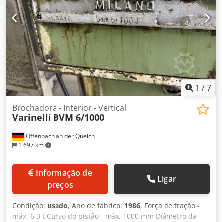
270 mm, peso estimado: 950 kg, com bomba de
refrigeração, muito bem equipada, em bom estado.
Dcsdpfxjzmp Hwe Amkok
1
/
7
Brochadora - Interior - Vertical
Varinelli
BVM 6/1000
Offenbach an der Queich
1 697 km
Informação de
Ligar
preços
Condição:
usado
, Ano de fabrico:
1986
, Força de tração -
máx. 6,3 t Curso do pistão - máx. 1000 mm Diâmetro da