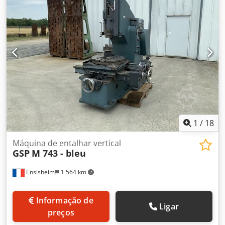
ferramenta de fresagem: 1200 mm Diâmetro da peça de
mínima/máxima: 40 m/min Diâmetro máximo da peça de
trabalho: qualquer Mesa de trabalho: 450 x 350 mm
trabalho, conforme DIN 6885 (furação): 230 mm
Diâmetro da abertura da mesa: 140 mm Peso: aprox. 510
kg Área de base: 750 x 570 mm Altura total da máquina:
1510 mm Potência do motor: 3,7 / 4,4 KW Equipamento
elétrico: 400 / 2
1
/
18
Máquina de entalhar vertical
GSP
M 743 - bleu
Ensisheim
1 564 km
Informação de
Ligar
preços