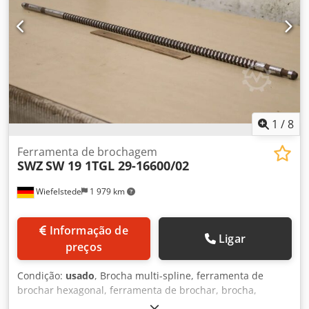
1
/
8
Ferramenta de brochagem
SWZ
SW 19 1TGL 29-16600/02
Wiefelstede
1 979 km
Informação de
Ligar
preços
Condição:
usado
, Brocha multi-spline, ferramenta de
brochar hexagonal, ferramenta de brochar, brocha,
ferramenta especial, ferramenta de ranhurar, máquina de