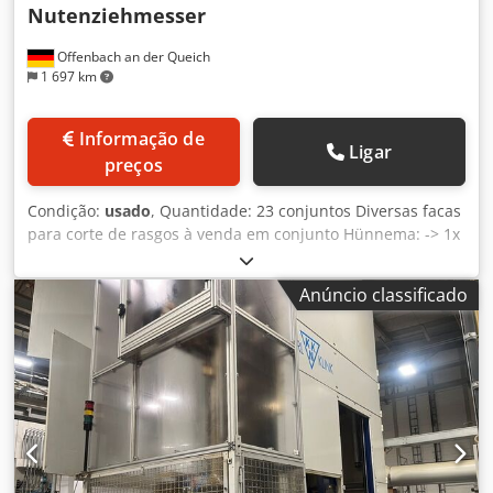
Nutenziehmesser
Offenbach an der Queich
1 697 km
Informação de
Ligar
preços
Condição:
usado
, Quantidade: 23 conjuntos Diversas facas
para corte de rasgos à venda em conjunto Hünnema: -> 1x
GH7 - 15° Ø18-20 -> 4x 6P9 - 15° Ø18-19 - A54W Dedpfx
Amozf Npiekjck -> 1x 5P9 - 15° Ø15-17 - A34 WGW: -> 4x
Anúncio classificado
5P9 - Ø13-15 - W50 TGW: -> 4x 4P9 - Ø13-15 - W50 -> 1x 5P9
- Ø16-17 - W53 -> 8x 6P9 - Ø18-19 - S54 Venda individual
também possível, basta solicitar