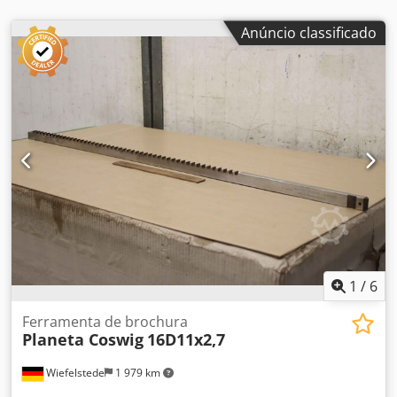
Anúncio classificado
1
/
6
Ferramenta de brochura
Planeta Coswig
16D11x2,7
Wiefelstede
1 979 km