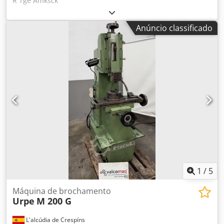
R Tge Amksck
Anúncio classificado
1
/
5
Máquina de brochamento
Urpe
M 200 G
L'alcúdia de Crespíns