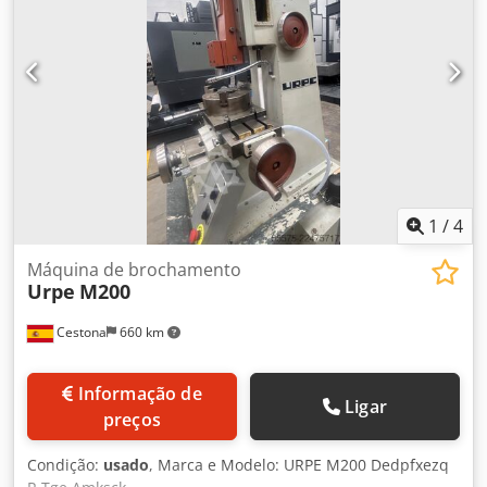
1
/
4
Máquina de brochamento
Urpe
M200
Cestona
660 km
Informação de
Ligar
preços
Condição:
usado
, Marca e Modelo: URPE M200 Dedpfxezq