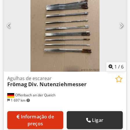
metros/min - Capacidade de carga máxima: 3000 kg -
Potência de ligação: 4,6 kW - Inclui plataforma de trabalho
- Diversas agulhas de estiramento / acessórios e armário
de ferramentas Dimensões: C x L x A: 1,6 x 1,5 x 2,3 metros
/ Peso: 3500 kg Dsdpfx Amozl Aiijksck Salvo erros e
omissões.
1
/
6
Agulhas de escarear
Frömag
Div. Nutenziehmesser
Offenbach an der Queich
1 697 km
Informação de
Ligar
preços