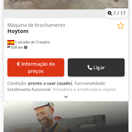
1
/
17
Máquina de brochamento
Hoytom
L'alcúdia de Crespíns
658 km
Informação de
Ligar
preços
Condição:
pronto a usar (usado)
, Funcionalidade:
totalmente funcional
, Fresadora e entalhadora Hoyton,
modelo GH-500, comprimento máximo da ranhura 500
mm, largura máxima da ranhura 50 mm, velocidade de
corte 7,5 m/min, velocidade de recuo 15 m/min, 3 cv.
Máquina em bom estado, inclui um armário ou bancada
de trabalho repleta de acessórios. Esta bancada tem 2
metros de comprimento x 1 metro de largura x 93 cm de