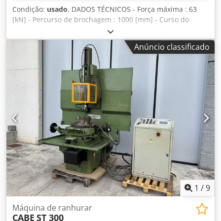
Condição:
usado
, DADOS TÉCNICOS - Força máxima : 63
[kN] - Percurso de brochagem : 1000 [mm] - Curso do
mandril : 400 [mm] - 3 velocidades de brochagem : 2,5 - 5 -
7,5 [m/min] - Velocidade de retorno : 24 [m/min] - Número
Anúncio classificado
de estações de processamento : 1 - Motor hidráulico : 9
[kW] - Capacidade hidráulica : 600 [litros] - Capacidade de
arrefecimento : 150 [litros] - Tensão principal : 400 [V] -
Potência total : 10,5 [kW] - Espaço necessário : 3.700 x
3.000 [mm] - Altura : 3.200 [mm] - Peso : 3.500 [kg]
Dcsdpfjug U H Usx Amksk
1
/
9
Máquina de ranhurar
CABE
ST 300