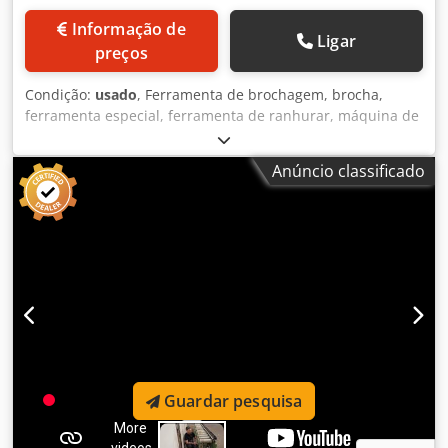
Informação de
Ligar
preços
Condição:
usado
, Ferramenta de brochagem, brocha,
ferramenta especial, ferramenta de ranhurar, máquina de
ranhurar, máquina de moldagem de ranhuras, ferramenta
de moldagem de ranhuras, máquina de moldagem de
Anúncio classificado
ranhuras -Fabricante: Planeta Coswig, brocha de brocha -
tipo: 16D11x2,7 34-120inSt 34-165inGG -Largura: 16 mm -
Número: 1x peça disponível Dsdpfx Ajitt Sasmkeck -
dimensão total: 1250/16/H30 mm -Peso: 4,2 kg
Guardar pesquisa