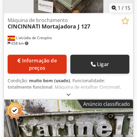
1
/
15
Máquina de brochamento
CINCINNATI
Mortajadora J 127
L'alcúdia de Crespíns
658 km
Informação de
Ligar
preços
Condição:
muito bom (usado)
, Funcionalidade:
totalmente funcional
, Máquina de entalhar Cincinnati,
modelo M 127, curso útil de 127 mm, com mesa com
divisor integrado, com sistema automático na mesa para
Anúncio classificado
avanço em direção à ferramenta, número de golpes por
minuto: 42-58-87-126, 183, 270, distância máxima entre a
ferramenta e o corpo: 360 mm, diâmetro da mesa: 350
mm, com placa universal de 3 garras, diâmetro: 250 mm,
curso longitudinal da mesa: 270 mm, curso transversal: