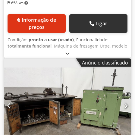
658 km
Informação de
Ligar
preços
Condição:
pronto a usar (usado)
, Funcionalidade:
totalmente funcional
, Máquina de fresagem Urpe, modelo
M-200 G, número de golpes por minuto: 40-55-75,
distância ajustável entre a mesa e o carro: 181-525 mm,
Anúncio classificado
distância máxima entre a ferramenta e o corpo: 280 mm,
superfície da mesa: 666 x 280 mm, curso longitudinal da
mesa: 435 mm, curso transversal: 235 mm, cabeçote
inclinável, potência do motor: 1 cv, peso estimado: 700 kg.
Dodpfxozmp Ibo Amkjck