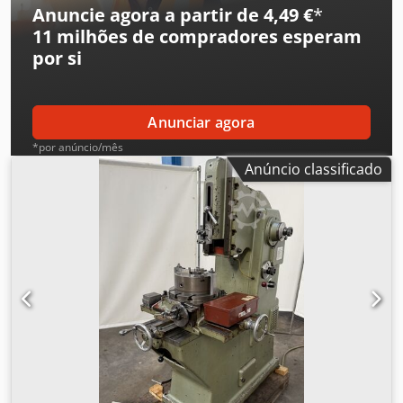
altura, possui torno e divisor rotativo. Dodpfx Aozmp H
Anuncie agora a partir de 4,49 €
*
Romkeck
11 milhões de compradores
esperam
por si
Anunciar agora
*por anúncio/mês
Anúncio classificado