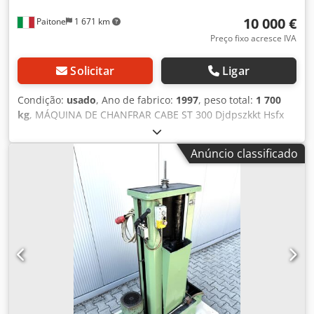
10 000 €
Paitone
1 671 km
Preço fixo acresce IVA
Solicitar
Ligar
Condição:
usado
, Ano de fabrico:
1997
, peso total:
1 700
kg
, MÁQUINA DE CHANFRAR CABE ST 300 Djdpszkkt Hsfx
Amkock CNC SIEMENS CAPACIDADE DE CHANFRO ATÉ 18
mm CURSO: 460 mm CURSO DA MESA Y: 370 mm EIXOS
Anúncio classificado
CONTROLADOS: ROTAÇÃO DA MESA E AVANÇO Y
VELOCIDADE: 20-25-35-45-50-70 POTÊNCIA DO MOTOR: 2/3
CV SISTEMA DE AVANÇO PESO: 1.700 kg MARCAÇÃO CE +
DECLARAÇÃO DE CONFORMIDADE CE E PROTEÇÃO COM
MICRON ANO DE FABRICAÇÃO: 1997 MÁQUINA EM ÓTIMO
ESTADO