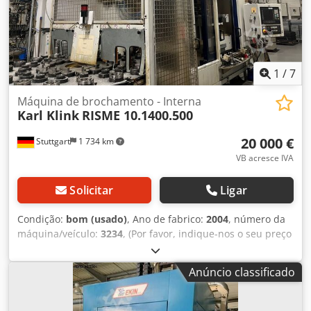
1
/
7
Máquina de brochamento - Interna
Karl Klink
RISME 10.1400.500
20 000 €
Stuttgart
1 734 km
VB acresce IVA
Solicitar
Ligar
Condição:
bom (usado)
, Ano de fabrico:
2004
, número da
máquina/veículo:
3234
, (Por favor, indique-nos o seu preço
de oferta) Venda apenas na Europa, incluindo a Turquia
Preço sem embalagem; condição de entrega: FCA
Anúncio classificado
(localização da máquina) ===== Dados técnicos ver folheto.
Estão excluídos todos os direitos de garantia. Para a
exatidão dos dados técnicos e do ano de construção, pela