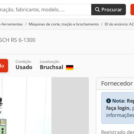
Procurar
s-ferramentas
Máquinas de corte, tração e brochamento
ID do anúncio: A
SCH RS 6-1300
Condição
Localização
do
Usado
Bruchsal
Fornecedor
Nota:
Re
faça login,
p
informações
Registrado de