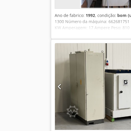
Ano de fabrico:
1992
, condição:
bom (
1300 Número da máquina: 662681751 Che
KW Amperagem: 17 Ampere Peso: 810 