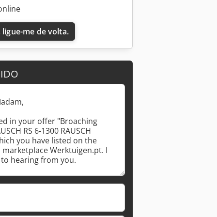
online
 ligue-me de volta.
DIDO