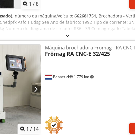
1
/
8
usado)
, número da máquina/veículo:
662681751
, Brochadora - Vert
dpfx Asfc T Edsg Sea Ano de fabrico: 1992 Tipo de corrente: 3N ~
kg Número do diagrama de circuito: RS6 - 39 Com agregado Tabe
Máquina brochadora Fromag - RA CNC-
Frömag
RA CNC-E 32/425
Babberich
1 779 km
1
/
14