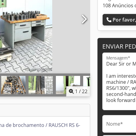
108 Anúncios 
Por favor,
ENVIAR PE
Mensagem*
1
/
22
Nome*
na de brochamento / RAUSCH RS 6-