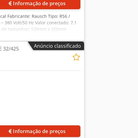
Informação de preços
ical Fabricante: Rausch Tipo: RS6 /
 380 Volt/50 Hz Valor conectado: 7,1
la de tamanhos: 520mm x 320mm
Anúncio classificado
E 32/425
Informação de preços