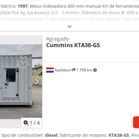
 fabrico:
1997
, Mesa indexadora 400 mm manual Kit de ferramenta
fxjxclfze Ag Sja Avanço: 0,5 - 5 m/min; Diâmetro da mesa Ø: 690
- 425 mm Comprimento: 1300 mm Largura: 1100 mm Altura: 1400 mm
Agregado
Cummins
KTA38-G5
Apeldoorn
1 798 km
1
/
4
, tipo de combustível:
diesel
, fabricante de motores:
KTA38-G5
, Fi