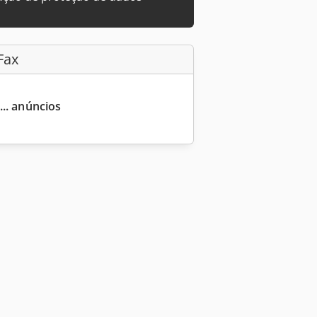
Fax
... anúncios