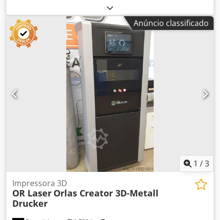
totalmente funcional
, Assonic Peneira Ultrassônica
Compacta CSM-500 SPC – possível inerte Dodpfx
Anúncio classificado
Akoywhvnskekr - Peneiramento ultrassônico combinado
com excitação de baixa frequência - Painel de controle
para operação manual ou integração em processos
automatizados - Entradas e saídas: ISO-KF40 - Preparado
para inertização (peneiramento com
1
/
3
Impressora 3D
OR Laser
Orlas Creator 3D-Metall
Drucker