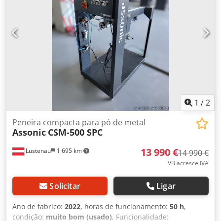
1
/
2
Peneira compacta para pó de metal
Assonic
CSM-500 SPC
13 990 €
Lustenau
1 695 km
14 990 €
VB acresce IVA
Solicitar
Ligar
Ano de fabrico:
2022
, horas de funcionamento:
50 h
,
condição:
muito bom (usado)
, Funcionalidade: