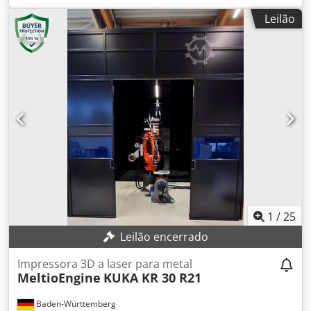
Leilão
1
/
25
Leilão encerrado
Impressora 3D a laser para metal
MeltioEngine
KUKA KR 30 R21
Baden-Württemberg