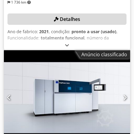
1 736 km
Detalhes
Ano de fabrico:
2021
, condição:
pronto a usar (usado)
,
Funcionalidade:
totalmente funcional
, número da
máquina/veículo:
11105234
, DETALHES TÉCNICOS
Capacidade de carga máx.: aprox. 37 kg Capacidade
Anúncio classificado
nominal de carga: aprox. 30 kg Alcance máx.: aprox. 2.101
mm Precisão de repetibilidade de posição: 0,05 mm (ISO
9283) Número de eixos: 6 Djdpfxeyvzuhj Akkskr
Temperatura ambiente em operação: 0 °C a 55 °C (273 K a
328 K) Temperatura ambiente para armazenagem e
transporte: -40 °C a 60 °C (233 K a 333 K) Positionador
Modelo: KUKA DKP400 V2 de dois eixos Placa de fixação
eletricamente isolada Resfriador de ar Modelo: Thermo
Chiller HRS050-AF-20 DETALHES DA MÁQUINA Motorização
Modelo: Meltio Engine V2.0 Potência: 7,5 kW Frequência:
50/60 Hz Corrente nominal em plena carga: 22 A 3F + N +
PE, 200-240 / 380-415 V, 16A 3F + PE, 200-240 V, 25A 2F +
PE, 200-240 V, 40A Comando Modelo: KR C5-2, KR C5