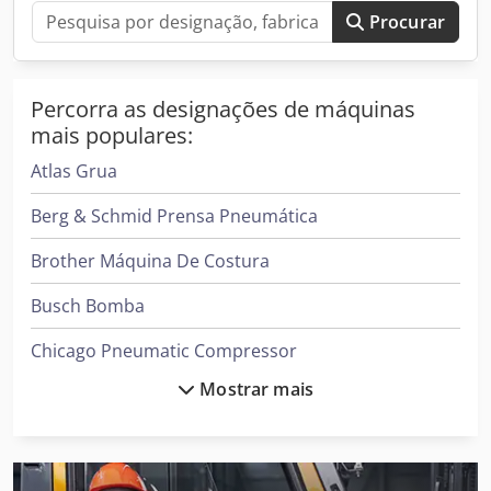
EBM Ti6Al4V Grau 5, P-Mtrl Arcam EBM Ti6Al4V Grau 23, P-
Procurar
Mtrl
Percorra as designações de máquinas
mais populares:
Atlas Grua
Berg & Schmid Prensa Pneumática
Brother Máquina De Costura
Busch Bomba
Chicago Pneumatic Compressor
Mostrar mais
Cvs Ferrari Reachstacker
Daikin Ar Condicionado
Demag Grua