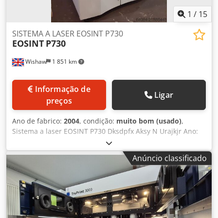
comprador.
1
/
15
SISTEMA A LASER EOSINT P730
EOSINT
P730
Wishaw
1 851 km
Informação de
Ligar
preços
Ano de fabrico:
2004
, condição:
muito bom (usado)
,
Sistema a laser EOSINT P730 Dksdpfx Aksy N Urajkjr Ano:
2004
Anúncio classificado