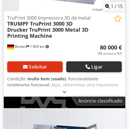
1
/
15
TruPrint 3000 Impressora 3D de metal
TRUMPF TruPrint 3000 3D
Drucker
TruPrint 3000 Metal 3D
Printing Machine
80 000 €
Borken
1 809 km
VB acresce IVA
Solicitar
Ligar
Condição:
muito bom (usado)
, Funcionalidade:
totalmente funcional
, Aqui, oferecemos uma impressora
3D de alta produtividade para produção industrial em
série. Trumpf TruPrint 3000 G02 com as opções de sensor
Anúncio classificado
Zirox, laser único e monitorização da camada de pó.
Trumpf TruPrint 3000, incluindo sistema de filtragem.
Número de série: S0721Q0022 Tempo de operação do
laser: Laser ligado por 17508 horas. A máquina foi
utilizada pela última vez com alumínio AlSi10MG. A