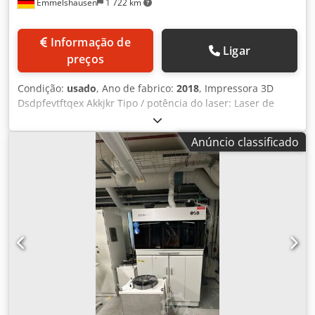
Emmelshausen
1 722 km
Informação de
Ligar
preços
Condição:
usado
, Ano de fabrico:
2018
, Impressora 3D
Dsdpfevtftqex Akkjkr Tipo / potência do laser: Laser de
fibra Yb / 250 W Comprimento de onda: 1070nm Lente:
lente de precisão F-Theta Volume de construção: Ø 100
Anúncio classificado
mm x 100 mm Volume do reservatório: Ø 200 mm x 200
mm Coater: Coater rotativo Conexão de gás: Argônio /
Nitrogênio Espessura da camada: 20 – 100 μm Varredura:
Jog 20 m/s, Operação 6 m/s Tamanho do ponto: mín. 40 μm
Abertura da câmara: 450 x 180 mm