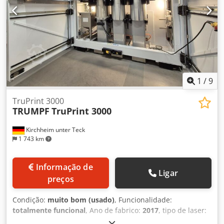
1
/
9
TruPrint 3000
TRUMPF
TruPrint 3000
Kirchheim unter Teck
1 743 km
Informação de
Ligar
preços
Condição:
muito bom (usado)
, Funcionalidade:
totalmente funcional
, Ano de fabrico:
2017
, tipo de laser:
laser de fibra
, horas de laser:
9 000 h
, potência do laser: