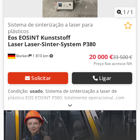
1
/
1
Sistema de sinterização a laser para
plásticos
Eos EOSINT Kunststoff
Laser
Laser-Sinter-System P380
20 000 €
Borken
1 810 km
33 500 €
Preço fixo acresce IVA
Solicitar
Ligar
Condição:
usado
, Sistema de sinterização a laser de
plástico EOS EOSINT P380, totalmente operacional, com
muitos acessórios Dksdpfsyghhuex Akkor