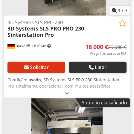
1
/
3
3D Systems SLS PRO 230
3D Systems SLS PRO
PRO 230
Sinterstation Pro
18 000 €
Borken
1 810 km
29 000 €
Preço fixo acresce IVA
Solicitar
Ligar
Condição:
usado
, 3D Systems SLS PRO 230 Sinterstation
Pro Totalmente operacional, com muitos acessórios
incluídos Dkedpfx Akoyghifeker
Anúncio classificado