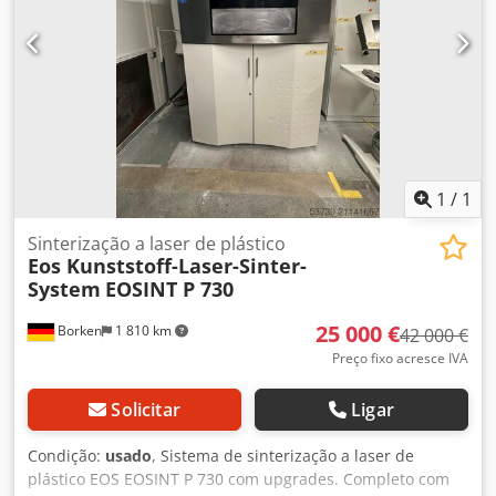
1
/
1
Sinterização a laser de plástico
Eos Kunststoff-Laser-Sinter-
System
EOSINT P 730
25 000 €
Borken
1 810 km
42 000 €
Preço fixo acresce IVA
Solicitar
Ligar
Condição:
usado
, Sistema de sinterização a laser de
plástico EOS EOSINT P 730 com upgrades. Completo com