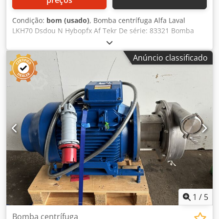
Condição:
bom (usado)
, Bomba centrífuga Alfa Laval
LKH70 Dsdou N Hybopfx Af Tekr De série: 83321 Bomba
centrífuga em aço inoxidável, motor 30Kw, 3Ph
Anúncio classificado
1
/
5
Bomba centrífuga