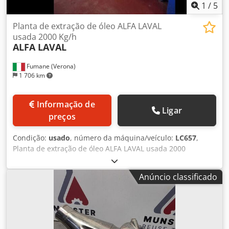
1
/
5
Planta de extração de óleo ALFA LAVAL
usada 2000 Kg/h
ALFA LAVAL
Fumane (Verona)
1 706 km
Informação de
Ligar
preços
Condição:
usado
, número da máquina/veículo:
LC657
,
Planta de extração de óleo ALFA LAVAL usada 2000
Kg/hEspecificações Técnicas & Dados de DesempenhoEsta
linha completa de processamento de azeite combina a
Anúncio classificado
tecnologia de separação comprovada da Alfa Laval com
equipamentos robustos de batedura (malaxagem) e
preparação, oferecendo desempenho confiável de extração
contínua. É uma solução industrial de segunda mão,
projetada para operar a montante de um sistema de