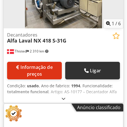
1
/
6
Decantadores
Alfa Laval
NX 418 S-31G
Thisted
2 310 km
Informação de
Ligar
preços
Condição:
usado
, Ano de fabrico:
1994
, Funcionalidade:
totalmente funcional
, Artigo: AS-10177 – Decantador Alfa
Laval À venda: Usado, 5 × Centrifugadoras Decantadoras
Alfa Laval NX 418 S-31G (Ano 1994) com unidades de
Anúncio classificado
válvulas e tubagens Fabricante: Alfa Laval Separation A/S
(Søborg, Dinamarca) Centrifugadora Decantadora Alfa
Laval – Modelo NX 418S-31HS Centrifugadora decantadora