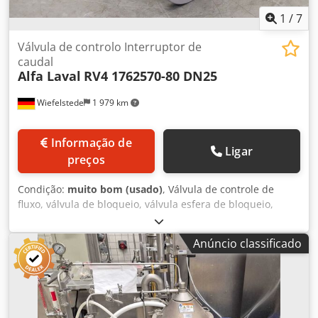
1
/
7
Válvula de controlo Interruptor de
caudal
Alfa Laval
RV4 1762570-80 DN25
Wiefelstede
1 979 km
Informação de
Ligar
preços
Condição:
muito bom (usado)
, Válvula de controle de
fluxo, válvula de bloqueio, válvula esfera de bloqueio,
válvula de esfera, válvula esférica, válvula de
sobrepressão, válvula de regulação, interruptor de fluxo,
Anúncio classificado
válvula de equilíbrio - Fabricante: Alfa Laval, válvula de
controle com interruptor de fluxo, não utilizada - Tipo: RV4
cód.: 1762570-80 - Tamanho: DN25 - Quantidade: 2
válvulas disponíveis Dodoq Rx Abopfx Af Tekr - Preço: por
unidade - Dimensões: 125/104/A195 mm - Peso: 3,6