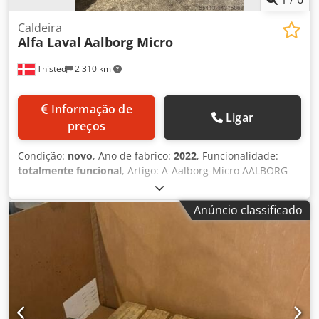
Caldeira
Alfa Laval
Aalborg Micro
Thisted
2 310 km
Informação de
Ligar
preços
Condição:
novo
, Ano de fabrico:
2022
, Funcionalidade:
totalmente funcional
, Artigo: A-Aalborg-Micro AALBORG
MICRO Dedpjqy Nv Rjfx Af Tokr O Aalborg Micro é um
permutador de calor de gases de escape/gerador de vapor
Anúncio classificado
compacto, concebido para a recuperação de calor residual
de motores a gás/MDO/HFO e turbinas a gás. Como
permutador de calor, o Aalborg Micro oferece uma vasta
gama de oportunidades, devido ao facto de a água quente,
o TEG e o TFO poderem ser utilizados como meios. Além
disso, o Aalborg Micro pode ser utilizado como um gerador
de vapor. Uma unidade cilíndrica no centro com um