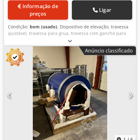
Informação de
Ligar
preços
Condição:
bom (usado)
, Dispositivo de elevação, travessa
ajustável, travessa para grua, travessa com gancho para
grua, travessa de carga, travessa para cargas pesadas,
travessa de compensação, dispositivo de levantamento,
Anúncio classificado
elevador de materiais para elevador, ponte rolante,
guindaste giratório de coluna, guindaste de estação de
trabalho, talha de corrente - Fabricante: Alfa Laval,
dispositivo de elevação de centrífuga decantadora -
Capacidade de carga: 850 kg .: 6123 2745 85 - Dimensões
de transporte: 1375/595/H255 mm - Peso: 73 kg Djdpfx Aezf
E Egsf Tekr
1
/
6