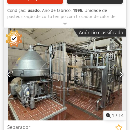
Condição:
usado
, Ano de fabrico:
1995
, Unidade de
pasteurização de curto tempo com trocador de calor de
placas para aquecimento de 200 hl/h de bebida de 3 °C a
74 °C. Dedpfxszizt Io Af Tekr Máquina (adicional): Sistema
Anúncio classificado
de pasteurização inline Capacidade: 20.000 l/h Material:
Aço inoxidável Equipamento: trocador de calor de placas;
quadro de comando com painel digital
1
/
14
Separador