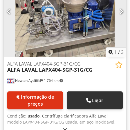
kg/unidade
1
/
3
ALFA LAVAL LAPX404-SGP-31G/CG
ALFA LAVAL
LAPX404-SGP-31G/CG
Newton Aycliffe
1 764 km
Informação de
Ligar
preços
Condição:
usado
, Centrífuga clarificadora Alfa Laval
modelo LAPX404-SGP-31G/CG usada, em aço inoxidável.
Densidade máxima de alimentação: 1.100 kg/m³,