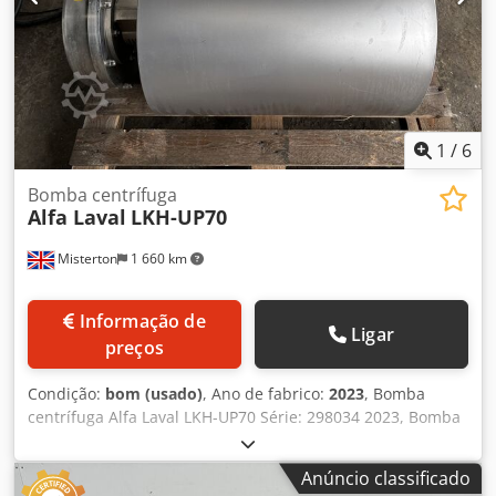
comando Estado: Usado Preço: Sob consulta
1
/
6
Bomba centrífuga
Alfa Laval
LKH-UP70
Misterton
1 660 km
Informação de
Ligar
preços
Condição:
bom (usado)
, Ano de fabrico:
2023
, Bomba
centrífuga Alfa Laval LKH-UP70 Série: 298034 2023, Bomba
centrífuga inoxidável, motor 22Kw, 3Ph Dksdpfju N Hz Sox
Af Tsr
Anúncio classificado