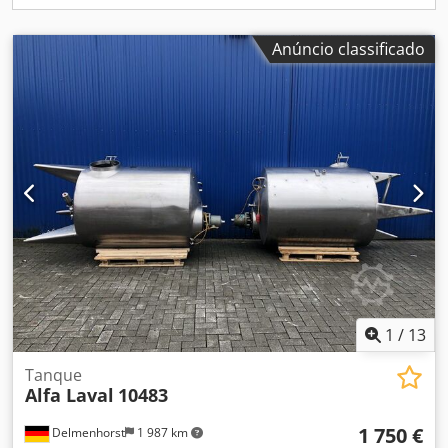
Anúncio classificado
1
/
13
Tanque
Alfa Laval
10483
1 750 €
Delmenhorst
1 987 km