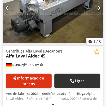
1
/
3
Centrífuga Alfa Laval (Decanter)
Alfa Laval
Aldec 45
Duisburg
1 772 km
Informação de
Ligar
preços
Ano de fabrico:
2021
, condição:
usado
, Centrífuga Alpha
Laval Aldec 45 (Descarte) (Não utilizada, 2021) Sistema de
centrífuga industrial de alto desempenho, concebido para