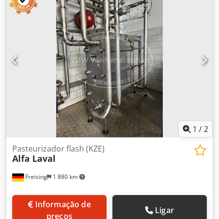
1
/
2
Pasteurizador flash (KZE)
Alfa Laval
Freising
1 880 km
Informação de
Ligar
preços