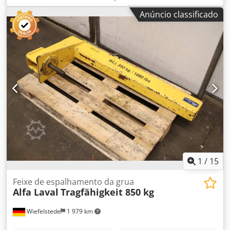
densidade máxima de sedimentos: 1.499 kg/m³, densidade
Anúncio classificado
máxima do líquido de operação: 1.000 kg/m³. Temperatura
de processo de 0 a 100°C. Velocidade máxima da cuba:
9.600 rpm. Unidade acionada por motor de 3,7 kW. Inclui
painel de controle. Montado em base móvel comum de aço
inoxidável. Dkjdpfjzcwptox Af Ter
1
/
15
Feixe de espalhamento da grua
Alfa Laval
Tragfähigkeit 850 kg
Wiefelstede
1 979 km