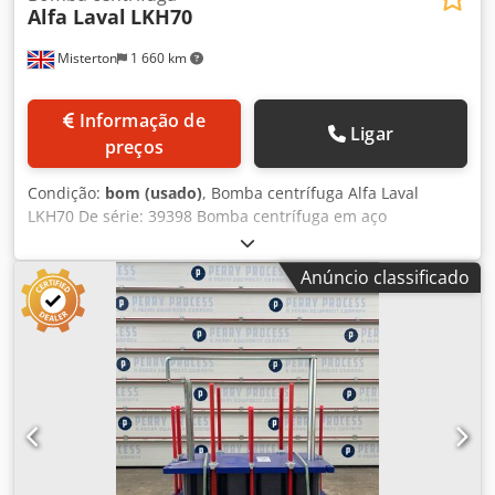
Alfa Laval
LKH70
Misterton
1 660 km
Informação de
Ligar
preços
Condição:
bom (usado)
, Bomba centrífuga Alfa Laval
LKH70 De série: 39398 Bomba centrífuga em aço
inoxidável, motor 30Kw, 3Ph Djdpfxju N Hv Ne Af Tokr
Anúncio classificado