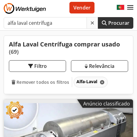
Vender
Procurar
Alfa Laval Centrífuga comprar usado
(69)
Filtro
Relevância
Alfa-Laval
Remover todos os filtros
Anúncio classificado