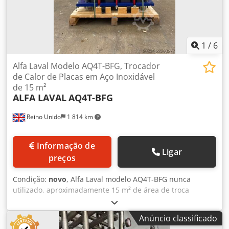
1
/
6
Alfa Laval Modelo AQ4T-BFG, Trocador
de Calor de Placas em Aço Inoxidável
de 15 m²
ALFA LAVAL
AQ4T-BFG
Reino Unido
1 814 km
Informação de
Ligar
preços
Condição:
novo
, Alfa Laval modelo AQ4T-BFG nunca
utilizado, aproximadamente 15 m² de área de troca
térmica, trocador de calor de placas em aço inoxidável
316L. Unidade classificada para 12 bar de pressão de
Anúncio classificado
projeto a 150°C. Dodpfxezimvuo Af Tjkr