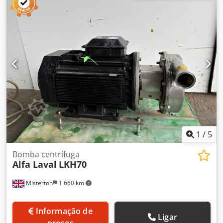
1
/
5
Bomba centrífuga
Alfa Laval
LKH70
Misterton
1 660 km
Informação de
Ligar
preços