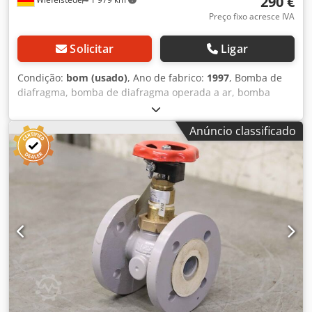
290 €
Preço fixo acresce IVA
Solicitar
Ligar
Condição:
bom (usado)
, Ano de fabrico:
1997
, Bomba de
diafragma, bomba de diafragma operada a ar, bomba
química, bomba de diafragma duplo operada a ar
Dksdovay Uiopfx Af Tjr -Fabricante: Alfa Laval , Bomba de
Anúncio classificado
duplo diafragma acionada a ar -Tipo: DL25-AA-EET-Q -
Débito: l/min -Pressão de débito: bar -Dimensões totais:
240/230/H300 mm -Peso: 8,7 kg