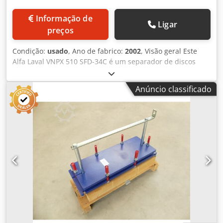
Informação de
Ligar
preços
Condição:
usado
, Ano de fabrico:
2002
, Visão geral Este
Alfa Laval VNPX 510 SFD-34C é um separador de discos
auto-limpante, fabricado pela Alfa Laval (Tumba, Suécia)
em 2002. A série VNPX é uma plataforma comprovada para
Anúncio classificado
tanques de separação de sólidos na indústria de alimentos
e bebidas; esta unidade foi utilizada, mais recentemente,
numa cervejaria. O separador encontra-se atualmente
desmontado: a estrutura, o conjunto do tambor, o motor
de acionamento e as válvulas são armazenados como
componentes individuais, o que simplifica a inspeção das
principais peças e facilita o transporte. O fornecimento
inclui o motor de acionamento de 22 kW da ABB, um
coletor de lamas em aço inoxidável com capacidade de
aproximadamente 150 litros, bem como o sistema de
controlo SIMATIC C7-633 da Siemens, com painel tátil e
quadro de distribuição separados. Dados técnicos -
Fabricante: Alfa Laval (Tumba, Suécia) - Modelo: VNPX 510