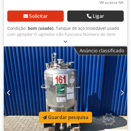
VB acresce IVA
Solicitar
Ligar
Condição:
bom (usado)
, Tanque de aço inoxidável usado
com agitador O agitador não funciona Número do item:
10483 Utilização final: Cosméticos Volume: aprox. 2000
litros Tipo: Em pé sobre 3 pés Material (partes molhadas):
Anúncio classificado
aço inoxidável 1.4301 Dkjdpfeff Abxox Af Tor Design:
Parede simples Bueiro: 510x410mm Fundo: fundo cônico
Solo superficial: arqueado Pressão de operação conforme
placa de identificação: ATM Dimensões do recipiente:
Diâmetro externo: 1280mm Altura dos pés: 770mm
Distância do ralo ao chão: 520 mm Altura total: 2880mm
Largura total: 1460mm Materiais: Interior: 1.4301 / AISI304
Partes externas: 1.4301 / AISI304 Instalações: Placa de
identificação: sim Saída: DN 40mm Várias conexões
agitador
Guardar pesquisa