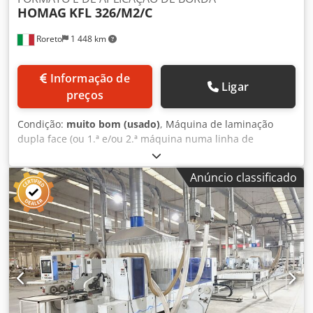
HOMAG
KFL 326/M2/C
Roreto
1 448 km
Informação de
Ligar
preços
Condição:
muito bom (usado)
, Máquina de laminação
dupla face (ou 1.ª e/ou 2.ª máquina numa linha de
máquinas) Espessura da borda nos rolos (mín./máx.) mm
0,3 / 3 Espessura da placa (mín./máx.) mm 12 - 40 Largura
Anúncio classificado
de trabalho (mín./máx.) mm 250 / 2500 Controlo/Software
Power Control 22 / woodCommander Velocidade de avanço
(ajustável) m/min 15 - 35 Cabine de segurança e proteção
acústica Resalto de guias retrátil, distância (mm) 1000
UNIDADE DE PREPARAÇÃO DE BORDAS (para cada lado):
Unidade de pulverização (para adesivo líquido
antiaderente) Fresadora de proteção (para fresagem) (1 x
Kw 4,5) Desbaste KD 11 (2 x Kw 6,6) Dcodpezrd Rzefx Agfok
UNIDADE DE APLICAÇÃO DE BORDAS (para cada lado):