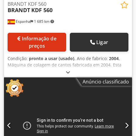
BRANDT KDF 560
BRANDT
KDF 560
Espanha
1 685 km
Informação de
Ligar
preços
Condição:
pronto a usar (usado)
, Ano de fabrico:
2004
,
Máquina de colagem de cantos fabricada em 2004. Esta
BRANDT KDF 560 dispõe de ajuste automático da unidade
através de controlo por computador e é adequada para a
Anúncio classificado
colagem de cantos finos e grossos, suportando espessuras
de canto de 0,4 a 8 mm e alturas de peça de 8 a 50 mm.
Inclui várias unidades instaladas, tais como uma unidade
de pré-fresagem, uma unidade de aplicação de cola e
unidades de polimento. Se procura capacidades de
encadernação de alta qualidade, considere a máquina
BRANDT KDF 560 que temos à venda. Contacte-nos para
mais informações. Dcsdpfsztc Sasx Agfek • Tipo de
acionamento: 400 V / 50 Hz / trifásico • Ligação elétrica