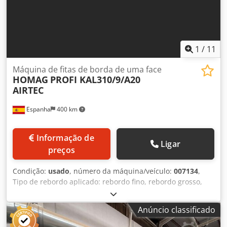
1
/
11
Máquina de fitas de borda de uma face
HOMAG
PROFI KAL310/9/A20
AIRTEC
Espanha
400 km
Informação de
Ligar
preços
Condição:
usado
, número da máquina/veículo:
007134
,
Tipo de rebordo aplicado: rebordo fino, rebordo grosso,
madeira maciça Sistema de colagem: EVA, ar quente
Fresagem de juntas: sim Unidade multifuncional: sim
Anúncio classificado
Unidade de encaminhamento: sim Dcodpfx Aot Hmtzjgfok
Velocidade máxima de deslocação: 25 m/min. Velocidade