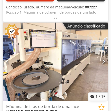
Condição:
usado
, número da máquina/veículo:
007227
,
Posição 1: Máquina de colagem de bordas de um lado
HOMAG + LIGMATECH-KAL 310 + ZHR 05 Dsdpfjwuuc Ajx
Agfjck Posição 2: Retorno do painel HOMAG + LIGMATECH-
Anúncio classificado
KAL 310 + ZHR 05
1
/
15
Máquina de fitas de borda de uma face