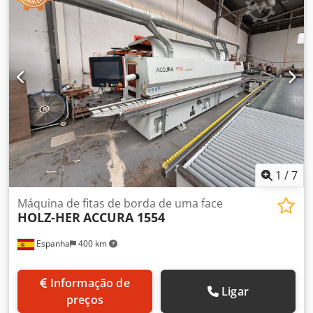
de deslocação: 25 m/min Espessura máxima do painel: 60
mm Unidades de trabalho: 10 nr
1
/
7
Máquina de fitas de borda de uma face
HOLZ-HER
ACCURA 1554
Espanha
400 km
Informação de
Ligar
preços