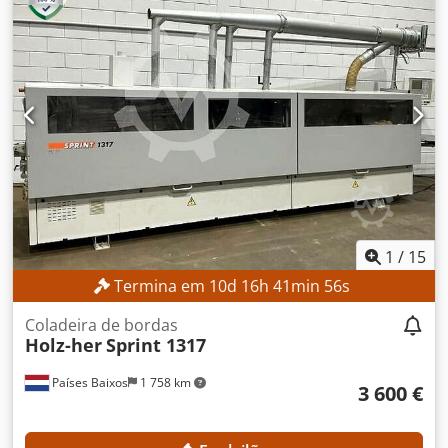
1
/
15
Termina em
10
d
16
h
41
min
53
s
Coladeira de bordas
Holz-her
Sprint 1317
Países Baixos
1 758 km
3 600 €