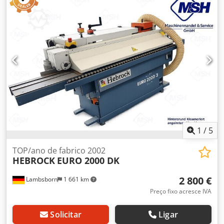
60 mm Unidades de trabalho: 8 unid.
1
/
5
TOP/ano de fabrico 2002
HEBROCK
EURO 2000 DK
2 800 €
Lambsborn
1 661 km
Preço fixo acresce IVA
Solicitar
Ligar