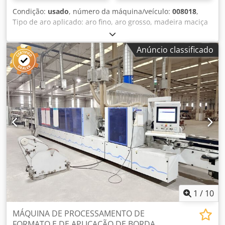
Condição:
usado
, número da máquina/veículo:
008018
,
Tipo de aro aplicado: aro fino, aro grosso, madeira maciça
Sistema de colagem: EVA, PUR Fresagem de junção: sim
Dodpfswv Dfcex Agfock Unidade multifuncional: sim
Anúncio classificado
Velocidade máx. de avanço: 20 m/min Espessura máxima
do painel: 60 mm Unidades de trabalho: 7 unid.
1
/
10
MÁQUINA DE PROCESSAMENTO DE
FORMATO E DE APLICAÇÃO DE BORDA