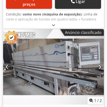
Ligar
preços
Condição:
como novo (máquina de exposição)
, Linha de
corte e aplicação de bordas em quatro lados + furadeira
Dimensões das placas: mín. 195 x 250 x 60 mm / máx. 1200
x 2500 x 60 mm Composta pelas seguintes máquinas:
Anúncio classificado
Dcjdpfozrd Dhex Agfek 202005a) 1. Máquina de corte e
aplicação de bordas em ambos os lados "HOMAG", modelo
KFL 325/M1/C 202005b) Estação de rotação (90°
longitudinal-transversal) "HOMAG", modelo TDL 202005c)
2. Máquina de corte e aplicação de bordas em ambos os
lados "HOMAG", modelo KFL 326/M2/C 202005d)
Transportador de roletes de ligação 202005e) Furadeira de
perfuração contínua "WEEKE", modelo BST 503
1
/
2