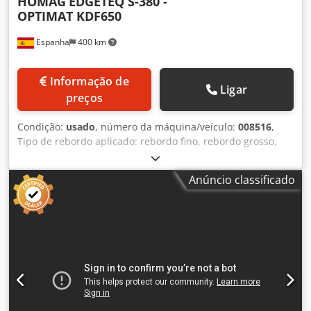
HOMAG
EDGETEQ S-380 -
OPTIMAT KDF650
Espanha
400 km
Informação de
Ligar
preços
Condição:
usado
, número da máquina/veículo:
008516
,
Tipo de rebordo aplicado: rebordo fino, rebordo grosso,
madeira maciça Sistema de colagem: EVA, PUR Fresagem
de juntas: sim Unidade multifuncional: sim Dcodpfx
Anúncio classificado
Aozbrn Iegfok Velocidade máxima de deslocação: 18
m/min. Velocidade de deslocação: 18 m/min Espessura
máxima do painel: 60 mm Unidades de trabalho: 7 nr