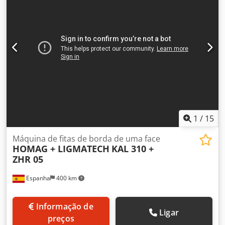
1
/
15
Máquina de fitas de borda de uma face
HOMAG + LIGMATECH
KAL 310 +
ZHR 05
Espanha
400 km
Informação de
Ligar
preços