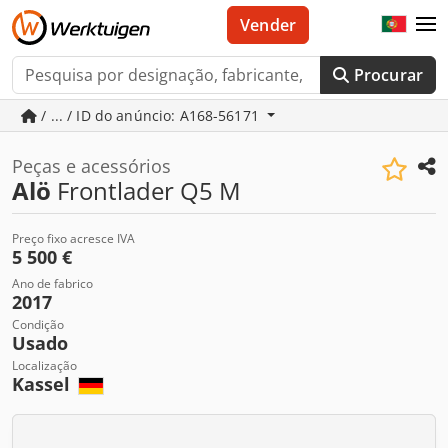
Vender
Procurar
/ ... / ID do anúncio: A168-56171
Peças e acessórios
Alö
Frontlader Q5 M
Preço fixo acresce IVA
5 500 €
Ano de fabrico
2017
Condição
Usado
Localização
Kassel