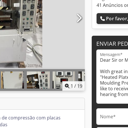
41 Anúncios o
Por favor,
ENVIAR PE
Mensagem*
1
/
19
Nome*
 de compressão com placas
idas