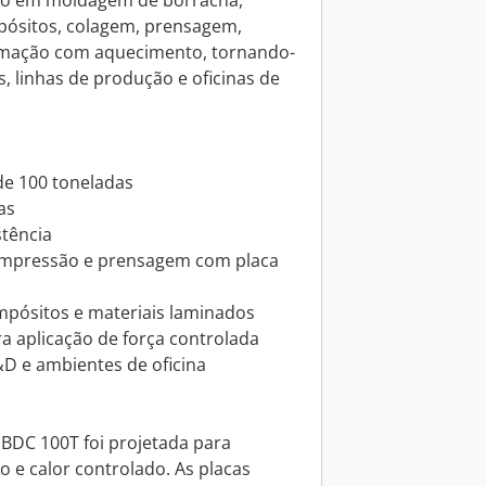
so em moldagem de borracha,
pósitos, colagem, prensagem,
rmação com aquecimento, tornando-
s, linhas de produção e oficinas de
de 100 toneladas
as
stência
mpressão e prensagem com placa
ompósitos e materiais laminados
a aplicação de força controlada
 e ambientes de oficina
BDC 100T foi projetada para
o e calor controlado. As placas