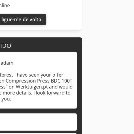
nline
 ligue-me de volta.
DIDO