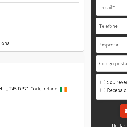
E-mail*
Telefone
ional
Empresa
Código postal
Sou reve
ill,, T45 DP71 Cork, Ireland
Receba o
Declar