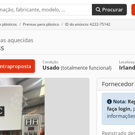
Procurar
 plásticos
Prensas para plástico
ID do anúncio: A222-75142
as aquecidas
ss
Condição
Localiza
ntraproposta
Usado
Irlan
(totalmente funcional)
Fornecedor
Nota:
Re
faça login,
p
informações
Registrado de