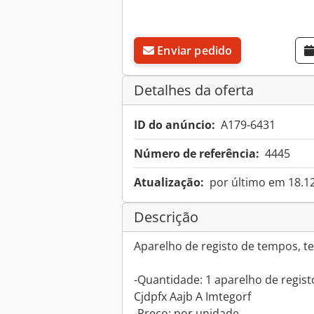
Enviar pedido
Detalhes da oferta
ID do anúncio:
A179-6431
Número de referência:
4445
Atualização:
por último em 18.1
Descrição
Aparelho de registo de tempos, t
-Quantidade: 1 aparelho de regis
Cjdpfx Aajb A Imtegorf
-Preço: por unidade