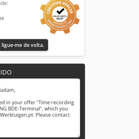
sde:
os
 ligue-me de volta.
DIDO