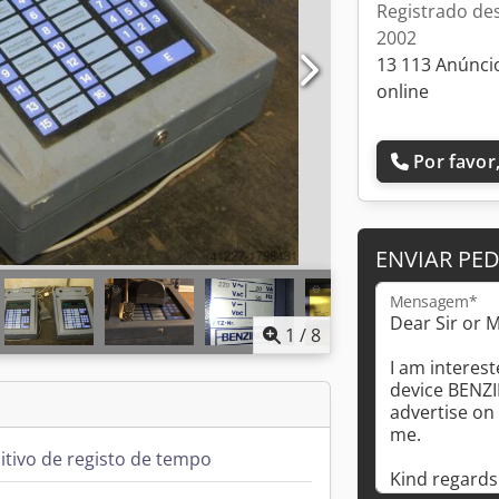
Registrado de
2002
13 113 Anúnci
online
Por favor,
ENVIAR PE
Mensagem*
1
/
8
itivo de registo de tempo