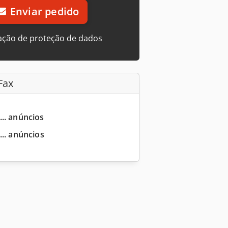
Enviar pedido
ação de proteção de dados
Fax
... anúncios
... anúncios