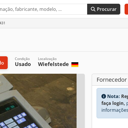
Procurar
6431
Condição
Localização
do
Usado
Wiefelstede
Fornecedor
Nota:
Re
faça login,
p
informações