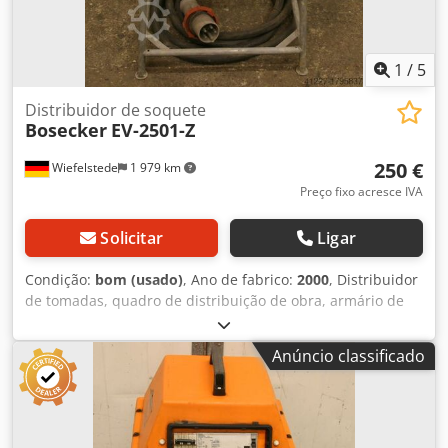
1
/
5
Distribuidor de soquete
Bosecker
EV-2501-Z
250 €
Wiefelstede
1 979 km
Preço fixo acresce IVA
Solicitar
Ligar
Condição:
bom (usado)
, Ano de fabrico:
2000
, Distribuidor
de tomadas, quadro de distribuição de obra, armário de
ligação -Equipamento -Interruptor diferencial residual
(NFI) Dksdpeb A H D Sjfx Aa Dor -Fusível principal -1x
Anúncio classificado
tomada 63 A -Cabo de alimentação com ficha 63 A -
Dimensões: 520/520/H800 mm -Peso: 20 kg