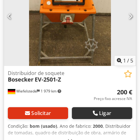
1
/
5
Distribuidor de soquete
Bosecker
EV-2501-Z
200 €
Wiefelstede
1 979 km
Preço fixo acresce IVA
Solicitar
Ligar
Condição:
bom (usado)
, Ano de fabrico:
2000
, Distribuidor
de tomadas, quadro de distribuição de obra, armário de
ligação -Equipamento -Interruptor diferencial residual