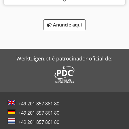
(NFI) Dodpfx Aaeb A H Tks Dekr -Fusível principal -1x
tomada: 63 A -Dimensões: 550/550/H850 mm -Peso: 20 kg
Anuncie aqui
Werktuigen.pt é patrocinador oficial de:
+49 201 857 861 80
+49 201 857 861 80
+49 201 857 861 80