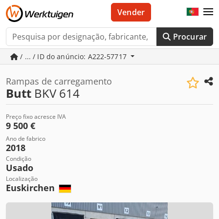
Vender
Procurar
/ ... / ID do anúncio: A222-57717
Rampas de carregamento
Butt
BKV 614
Preço fixo acresce IVA
9 500 €
Ano de fabrico
2018
Condição
Usado
Localização
Euskirchen