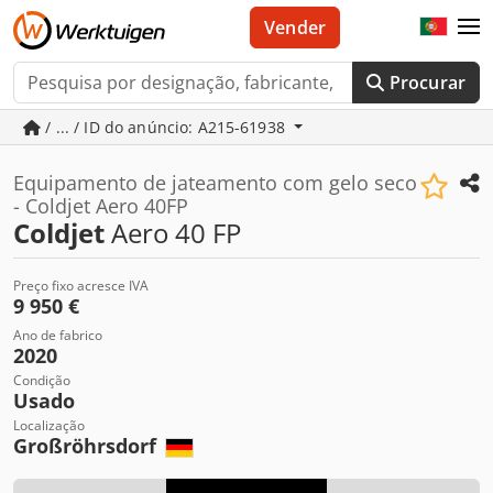
Vender
Procurar
/ ... / ID do anúncio: A215-61938
Equipamento de jateamento com gelo seco
- Coldjet Aero 40FP
Coldjet
Aero 40 FP
Preço fixo acresce IVA
9 950 €
Ano de fabrico
2020
Condição
Usado
Localização
Großröhrsdorf