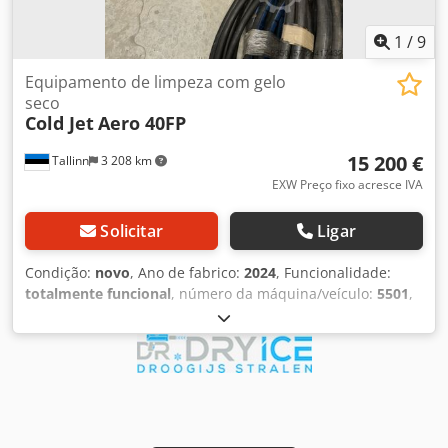
1
/
9
Equipamento de limpeza com gelo
seco
Cold Jet
Aero 40FP
15 200 €
Tallinn
3 208 km
EXW Preço fixo acresce IVA
Solicitar
Ligar
Condição:
novo
, Ano de fabrico:
2024
, Funcionalidade:
totalmente funcional
, número da máquina/veículo:
5501
,
tensão de entrada:
220 V
, peso em vazio:
117 kg
,
Equipamento novo, nunca utilizado. Modelo Aero 40FP.
Inclui manual original e caixa de peças de reposição.
Conjunto completo de mangueiras e 3 bicos diferentes.
Credpfxjzpfa Ee Ahiof As condições de transporte serão
acordadas com o comprador. O comprador será
responsável pelo pagamento do transporte e dos