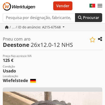
Vender
Procurar
/ ... / ID do anúncio: A215-67568
Pneu com aro
Deestone
26x12.0-12 NHS
Preço fixo acresce IVA
125 €
Condição
Usado
Localização
Wiefelstede