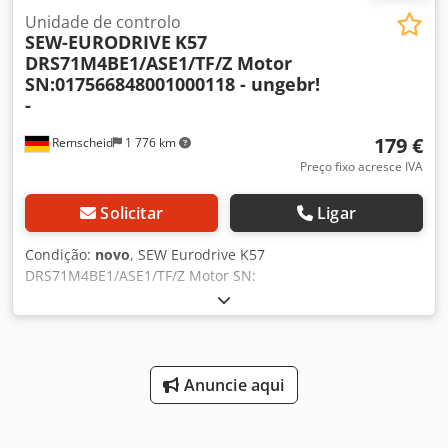
Unidade de controlo
SEW-EURODRIVE
K57
DRS71M4BE1/ASE1/TF/Z Motor
SN:017566848001000118 - ungebr!
-
179 €
Remscheid
1 776 km
Preço fixo acresce IVA
Solicitar
Ligar
Condição:
novo
, SEW Eurodrive K57
DRS71M4BE1/ASE1/TF/Z Motor SN:
01.7566848001.0001.18,não utilizado, 100% funcional,
âmbito de fornecimento de acordo com as fotos Dedpfxjl
Echwo Ailokr
Anuncie aqui