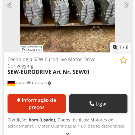
1
/
6
Tecnologia SEW Eurodrive Motor Drive
Conveyying
SEW-EURODRIVE
Art Nr. SEW01
Krefeld
1 758 km
Informação de
Ligar
preços
Condição:
bom (usado)
, Dados técnicos: Motores de
acionamento / Motor Quantidade: 4 unidades disponíveis
Fabricante: SEW Eurodrive Estado: bom (usado) Potência: