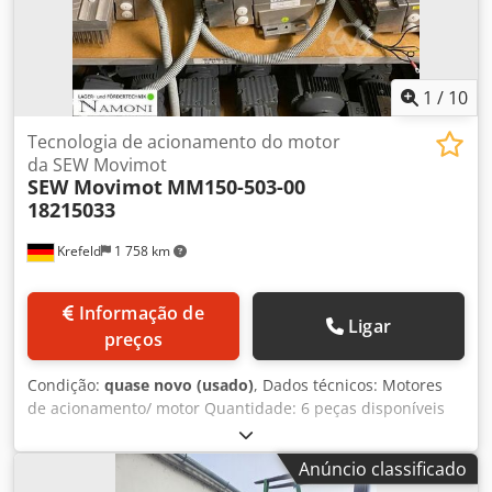
1
/
10
Tecnologia de acionamento do motor
da SEW Movimot
SEW Movimot
MM150-503-00
18215033
Krefeld
1 758 km
Informação de
Ligar
preços
Condição:
quase novo (usado)
, Dados técnicos: Motores
de acionamento/ motor Quantidade: 6 peças disponíveis
Fabricante: SEW Movimot Tipo: MM150-503-00 18215033
condição: usado, não usado Saída: KW 1,5 Soluções
Anúncio classificado
personalizadas para a sua intralogística Para