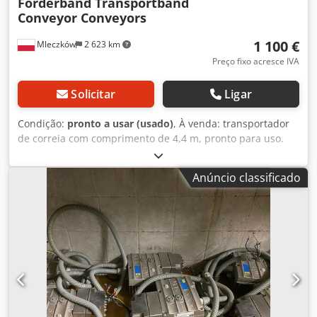
Forderband Transportband
Conveyor Conveyors
1 100 €
Mleczków
2 623 km
Preço fixo acresce IVA
Solicitar
Ligar
Condição:
pronto a usar (usado)
, À venda: transportador
de correia com comprimento de 4,4 m, pronto para uso.
Dedpfx Aieyikdnelokr ✅ Comprimento: 4,4 m ✅ Largura da
correia: 0,4 m ✅ Possibilidade de organizar transporte ✅
Anúncio classificado
Grande variedade de transportadores disponíveis no pátio
Entre em contato. Ajudamos a escolher o transportador
adequado às suas necessidades.