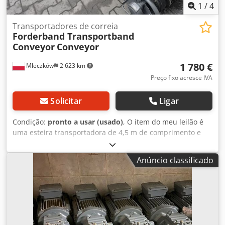
1
/
4
Transportadores de correia
Forderband Transportband
Conveyor
Conveyor
1 780 €
Mleczków
2 623 km
Preço fixo acresce IVA
Solicitar
Ligar
Condição:
pronto a usar (usado)
, O item do meu leilão é
uma esteira transportadora de 4,5 m de comprimento e
0,6 m de largura de correia. Possibilidade de transporte.
Dksdpexgndhefx Ailjr
Anúncio classificado