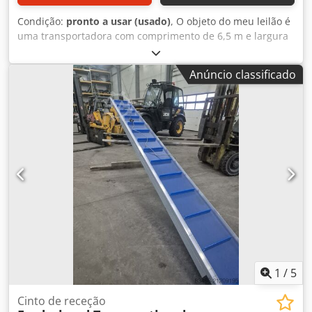
Condição:
pronto a usar (usado)
, O objeto do meu leilão é
uma transportadora com comprimento de 6,5 m e largura
da esteira de 0,5 m Dodpsra Dufsfx Ailskr Possibilidade de
transporte.
Anúncio classificado
1
/
5
Cinto de receção