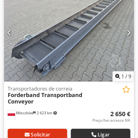
fatura comercial e lista de embalagem.
1
/
9
Transportadores de correia
Forderband Transportband
Conveyor
2 650 €
Mleczków
2 623 km
Preço fixo acresce IVA
Solicitar
Ligar