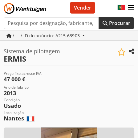
Vender
Procurar
/ ... / ID do anúncio: A215-63903
Sistema de pilotagem
ERMIS
Preço fixo acresce IVA
47 000 €
Ano de fabrico
2013
Condição
Usado
Localização
Nantes