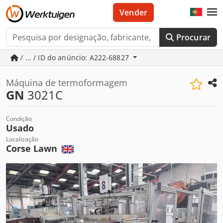
Vender
Procurar
/ ... / ID do anúncio: A222-68827
Máquina de termoformagem
GN
3021C
Condição
Usado
Localização
Corse Lawn