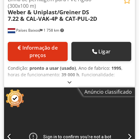
(300x100 m)
Weber & Uniplast/Greiner
DS
7.22 & CAL-VAK-4P & CAT-PUL-2D
Países Baixos
1 758 km
Informação de
Ligar
preços
Condição:
pronto a usar (usado)
, Ano de fabrico:
1995
,
horas de funcionamento:
39 000 h
, Funcionalidade:
totalmente funcional
, Equipamento:
documentação /
manual
, Uma linha de produção usada e funcional para
Anúncio classificado
perfis de PVC rígido, composta por: Extrusora dupla rosca
(paralela) Fabricante: WEBER Modelo: DS 7.22 Ano de
fabricação: 1995 Nº de série: DS70-043 Horas de operação:
39.000 h Diâmetro da rosca: 70 mm Comprimento efetivo
da rosca: 22 x D Geometria da rosca: para perfis de PVC
rígido Torque: 4.500 Nm por rosca Velocidade da rosca:
máx. 40 rpm, infinitamente ajustável Motor de