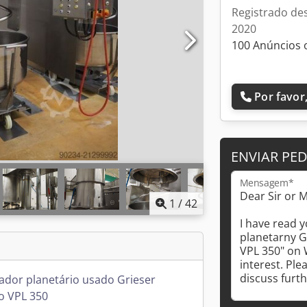
Registrado de
2020
100 Anúncios 
Por favor,
ENVIAR PE
Mensagem*
1
/
42
ador planetário usado Grieser
o VPL 350