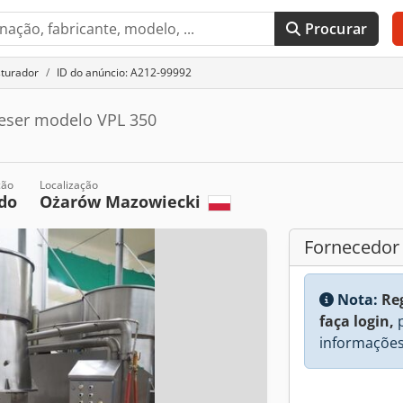
Procurar
turador
ID do anúncio: A212-99992
ieser modelo VPL 350
ção
Localização
do
Ożarów Mazowiecki
Fornecedor
Nota:
Re
faça login,
p
informações