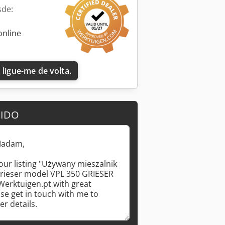
sde:
online
 ligue-me de volta.
DIDO