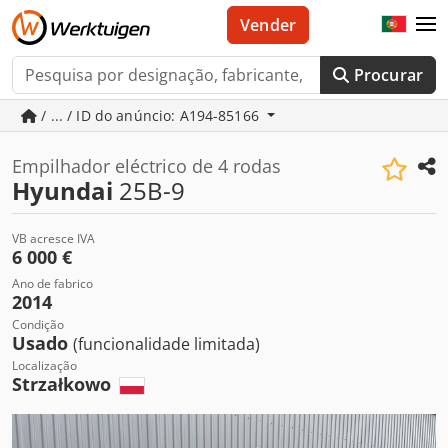
Vender
Procurar
/ ... / ID do anúncio: A194-85166
Empilhador eléctrico de 4 rodas
Hyundai
25B-9
VB acresce IVA
6 000 €
Ano de fabrico
2014
Condição
Usado
(funcionalidade limitada)
Localização
Strzałkowo