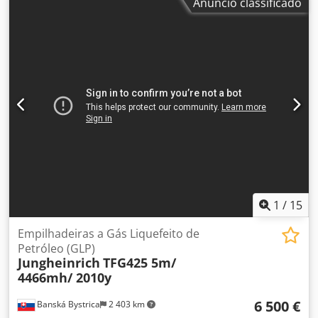
Anúncio classificado
1
/
15
Empilhadeiras a Gás Liquefeito de
Petróleo (GLP)
Jungheinrich
TFG425 5m/
4466mh/ 2010y
6 500 €
Banská Bystrica
2 403 km