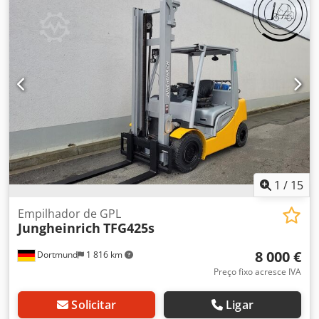
comprimento total:
3 617 mm
, tipo de transmissão:
Treibgas
, largura de construção:
1 192 mm
, Empilhadeiras
GLP centro de carga: 500 Classe ISO: Classe ISO 2 = 1.000 -
2.500 kg Tipo de mastro: Duplex Condição: Não está pronto
para uso Condição técnica: ruim Dsdpfxswmtzho Aipowa
Descrição: Mais dados mediante solicitação deslocamento
lateral, 3ª válvula, luz de trabalho frontal, aquecimento,
grade de proteção de carga, cabine completa, certificado
CE, farol giratório, limpador de para-brisa, assento,
1
/
15
Empilhador de GPL
Jungheinrich
TFG425s
8 000 €
Dortmund
1 816 km
Preço fixo acresce IVA
Solicitar
Ligar