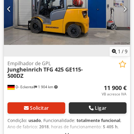
1
/
9
Empilhador de GPL
Jungheinrich
TFG 425 GE115-
500DZ
11 900 €
D- Eckental
1 904 km
VB acresce IVA
Solicitar
Ligar
Condição:
usado
, Funcionalidade:
totalmente funcional
,
Ano de fabrico:
2018
, horas de funcionamento:
5 405 h
,
capacidade de carga:
2 500 kg
, altura de elevação:
5 000