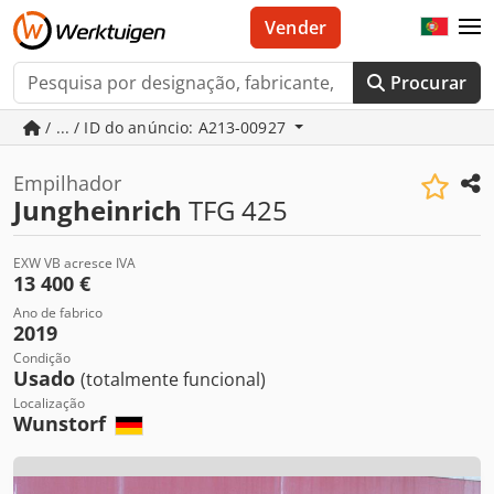
Vender
Procurar
/ ... / ID do anúncio: A213-00927
Empilhador
Jungheinrich
TFG 425
EXW VB acresce IVA
13 400 €
Ano de fabrico
2019
Condição
Usado
(totalmente funcional)
Localização
Wunstorf