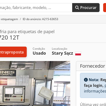
Procurar
e etiquetagem
ID do anúncio: A215-63653
ria para etiquetas de papel
20 12T
Condição
Localização
ntraproposta
Usado
Stary Sącz
Fornecedor
Nota:
Re
faça login,
p
informações
Última vez on