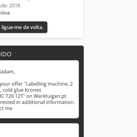
sde: 2018
nline
 ligue-me de volta.
DIDO