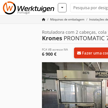
Portugal
Máquinas de embalagem
Instalações d
Rotuladora com 2 cabeças, cola f
Krones
PRONTOMATIC 7
FCA VB acresce IVA
Fazer uma co
6 900 €