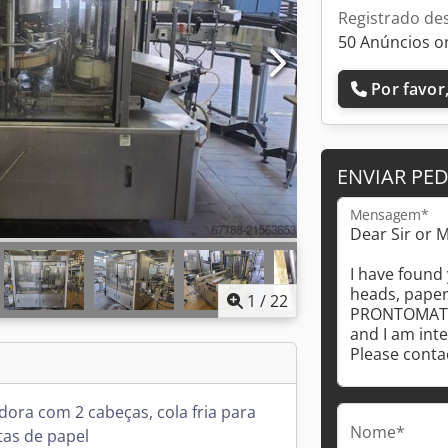
Registrado de
50 Anúncios o
Por favor,
ENVIAR PE
Mensagem*
1
/
22
dora com 2 cabeças, cola fria para
Nome*
tas de papel