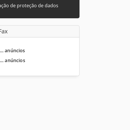
ação de proteção de dados
Fax
... anúncios
... anúncios