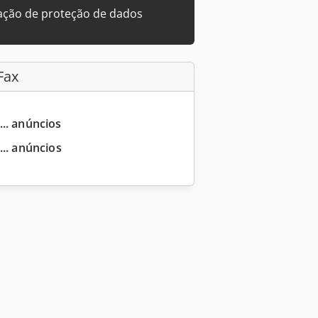
ação de proteção de dados
Fax
... anúncios
... anúncios