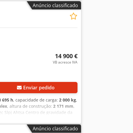
ermitido na ZONA 1 e 2) Grupo de gás =
Anúncio classificado
135 *C - IP 6X Equipado com: -
s dianteiros e traseiros - Luz
14 900 €
VB acresce IVA
Enviar pedido
3 695 h
, capacidade de carga:
2 000 kg
,
plex
, altura de construção:
2 171 mm
,
zc Slpj Ahtsa Centro de gravidade da
bom Pneus dianteiros, tipo:
fabricação da bateria: 2018 Grelha de
Anúncio classificado
ro, farol de trabalho dianteiro,