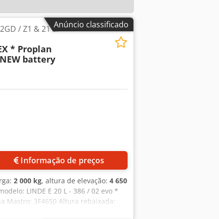
Anúncio classificado
n 2GD / Z1 & 21 &
 EX * Proplan
* NEW battery
Informação de preços
rga:
2 000 kg
, altura de elevação:
4 650
modelo: LINDE E 20 L - 386 / 02 evo *
a Mastro: 3F4650 Altura rebaixada:
eria NOVA * 48V / 625Ah * Fabricada