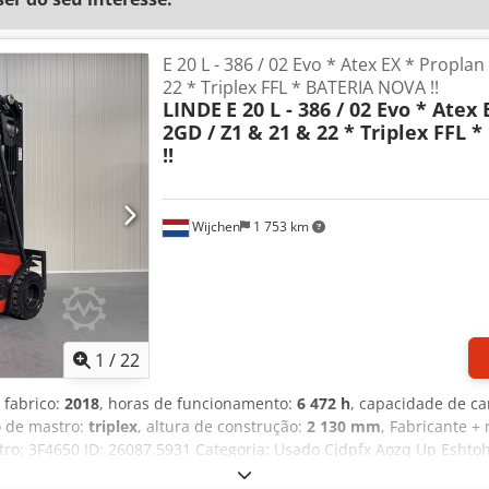
E 20 L - 386 / 02 Evo * Atex EX * Propla
22 * Triplex FFL * BATERIA NOVA !!
LINDE
E 20 L - 386 / 02 Evo * Atex
2GD / Z1 & 21 & 22 * Triplex FFL 
!!
Wijchen
1 753 km
1
/
22
 fabrico:
2018
, horas de funcionamento:
6 472 h
, capacidade de ca
po de mastro:
triplex
, altura de construção:
2 130 mm
, Fabricante + 
tro: 3F4650 ID: 26087.5931 Categoria: Usado Cjdpfx Aozq Up Eshtoh
Capacidade: 2000 kg Ano: 2018 Horas: 6472 horas Capacidade: Bat