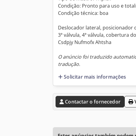
Condição: Pronto para uso e tota
Condição técnica: boa
Deslocador lateral, posicionador 
3ª válvula, 4ª válvula, cobertura do
Csdpjy Nufmofx Ahtsha
O anúncio foi traduzido automat
tradução.
Solicitar mais informações
Contactar o fornecedor
V
Estes anúncios também podem se