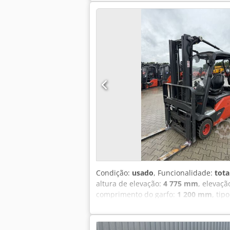
em 02/2026 Opcionais: * EX * Proplan !
IIB Classe de temperatura = T4 Tipo = 
Especificações para CONTAINER !! - Contr
intermitente - Luz de segurança rotativ
Condição:
usado
, Funcionalidade:
tota
altura de elevação:
4 775 mm
, elevaçã
comprimento do garfo:
1 200 mm
, tip
carga: 500 Tipo de mastro: Triplex Est
Superelástico Pneus traseiros, tipo: S
proteção de carga, deslocador lateral, a