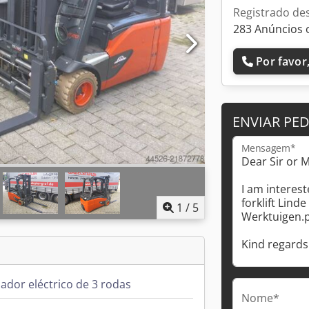
Registrado de
283 Anúncios 
Por favor,
ENVIAR PE
Mensagem*
1
/
5
ador eléctrico de 3 rodas
Nome*