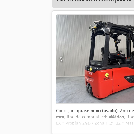
Condição:
quase novo (usado)
, Ano de
mm
, tipo de combustível:
elétrico
, ti
EX * Proplan 2GD / Zona 1-21-22 * Mas
2130 mm Altura de elevação: 4650 mm 