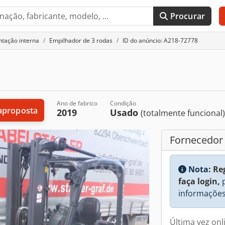
Procurar
tação interna
Empilhador de 3 rodas
ID do anúncio: A218-72778
Ano de fabrico
Condição
aproposta
2019
Usado
(totalmente funcional
Fornecedor
Nota:
Re
faça login,
p
informações
Última vez onl