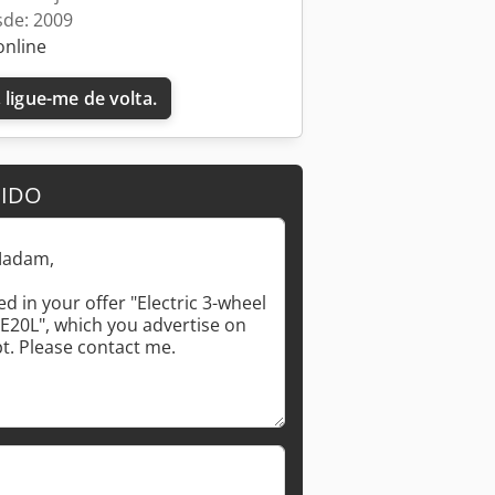
sde: 2009
online
 ligue-me de volta.
DIDO