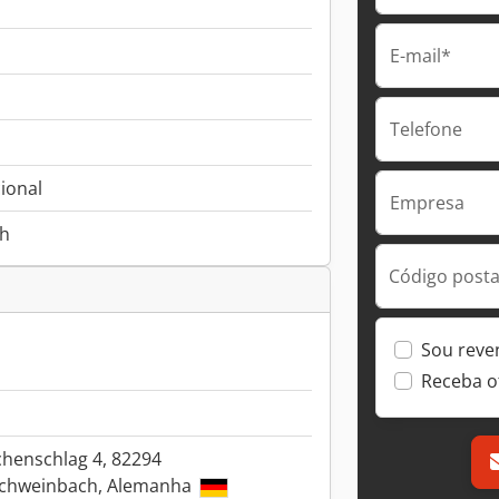
E-mail*
Telefone
ional
Empresa
 h
Código postal
Sou reve
Receba o
chenschlag 4, 82294
chweinbach, Alemanha