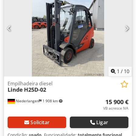
mastro: Duplex Estado: Pronto para uso e totalmente
funcional Estado técnico: bom Pneus dianteiros, tipo:
Superelástico Pneus traseiros, tipo: Superelástico
Deslocador lateral, dispositivo de ajuste de garfos, 3.ª
válvula, 4.ª válvula, farol de trabalho traseiro, farol de
trabalho dianteiro, aquecimento, aprovação STVZO, cabine
completa, ar condicionado, espelho retrovisor interno, luz
de sinalização rotativa, , estofamento de assento em
tecido, porta-documentos, proteção contra poeira, câmara
de nitrogénio, pedal duplo.
1
/
10
Empilhadeira diesel
Linde
H25D-02
15 900 €
Niederlangen
1 908 km
VB acresce IVA
Solicitar
Ligar
Condição:
usado
, Funcionalidade:
totalmente funcional
,