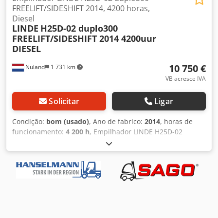
FREELIFT/SIDESHIFT 2014, 4200 horas,
Diesel
LINDE
H25D-02 duplo300
FREELIFT/SIDESHIFT 2014 4200uur
DIESEL
10 750 €
Nuland
1 731 km
VB acresce IVA
Solicitar
Ligar
Condição:
bom (usado)
, Ano de fabrico:
2014
, horas de
funcionamento:
4 200 h
, Empilhador LINDE H25D-02
duplo300 FREELIFT/SIDESHIFT 2014, 4200 horas, DIESEL
Chsdpfx Aszqu D Nsblsa Vídeo pode ser enviado via
WhatsApp. Estoque contínuo, veja o site. Preços são EXW
Nuland. A Van de Wert Trading B.V. possui um estoque
variável de máquinas, caminhões, reboques e acessórios.
Todas as nossas entregas são a preços comerciais e nas
condições AS-IS, sem garantias. (consulte nossos termos e
condições gerais) Para uma visita e/ou test drive, pode