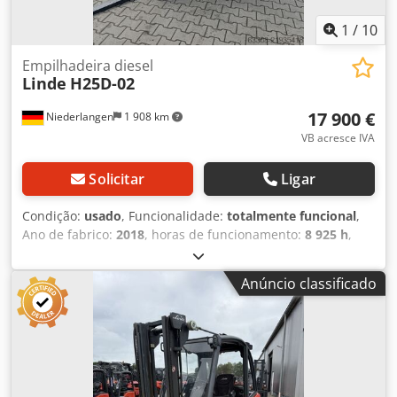
1
/
10
Empilhadeira diesel
Linde
H25D-02
17 900 €
Niederlangen
1 908 km
VB acresce IVA
Solicitar
Ligar
Condição:
usado
, Funcionalidade:
totalmente funcional
,
Ano de fabrico:
2018
, horas de funcionamento:
8 925 h
,
capacidade de carga:
2 500 kg
, altura de elevação:
3 370
mm
, tipo de combustível:
diesel
, tipo de mastro:
duplex
,
Anúncio classificado
comprimento do garfo:
1 200 mm
, tipo de transmissão:
Diesel
, Empilhador a diesel Centro de gravidade da carga:
500 Cedpfx Aoy Sql Isblsha Tipo de mastro: Duplex Estado:
Pronto para uso e totalmente funcional Estado técnico:
bom Pneus dianteiros, tipo: Poliuretano Pneus traseiros,
tipo: Superelástico Deslizador lateral, dispositivo de ajuste