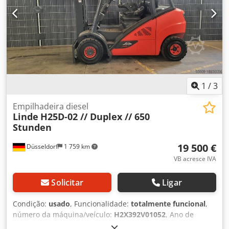
Abszrgbpelsha Classe ISO: 2 (1.000–2.500 kg) Altura total:
2.377 mm EQUIPAMENTO Deslocador lateral 3.ª válvula
Referência externa: SL12069SP
1
/
3
Empilhadeira diesel
Linde
H25D-02 // Duplex // 650
Stunden
19 500 €
Düsseldorf
1 759 km
VB acresce IVA
Solicitar
Ligar
Condição:
usado
, Funcionalidade:
totalmente funcional
,
número da máquina/veículo:
H2X392V01052
, Ano de
fabrico:
2019
, horas de funcionamento:
650 h
, capacidade