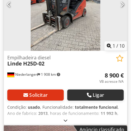
dos garfos, 3.ª válvula, 4.ª válvula, farol de trabalho
traseiro, farol de trabalho dianteiro, aquecimento, cabine
completa, ar condicionado, espelho interior, luz rotativa,
Sistema de almofada de nitrogênio, estofamento de tecido,
porta-documentos, luz de segurança traseira (Blue Spot),
proteção contra poeira, pedal duplo.
1
/
10
Empilhadeira diesel
Linde
H25D-02
8 900 €
Niederlangen
1 908 km
VB acresce IVA
Solicitar
Ligar
Condição:
usado
, Funcionalidade:
totalmente funcional
,
Ano de fabrico:
2013
, horas de funcionamento:
11 992 h
,
capacidade de carga:
2 500 kg
, altura de elevação:
3 250
mm
, elevação livre:
150 mm
, tipo de combustível:
diesel
,
Anúncio classificado