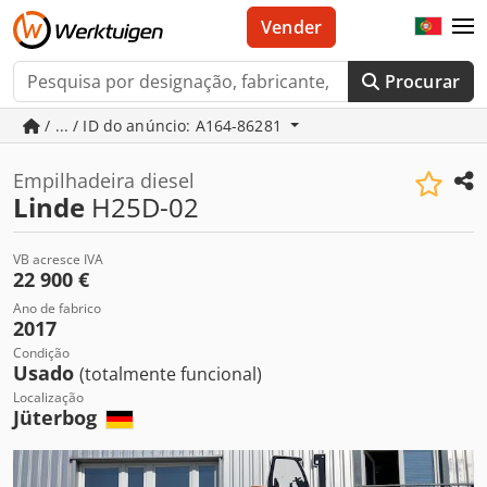
Vender
Procurar
/ ... / ID do anúncio: A164-86281
Empilhadeira diesel
Linde
H25D-02
VB acresce IVA
22 900 €
Ano de fabrico
2017
Condição
Usado
(totalmente funcional)
Localização
Jüterbog