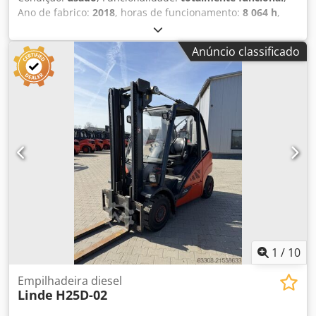
Ano de fabrico:
2018
, horas de funcionamento:
8 064 h
,
capacidade de carga:
2 500 kg
, altura de elevação:
3 017
mm
, tipo de combustível:
diesel
, tipo de mastro:
duplex
,
Anúncio classificado
altura de construção:
2 150 mm
, tipo de transmissão:
Diesel
, Empilhador a diesel Centro de gravidade da carga:
500 Tipo de mastro: Duplex Estado: Pronto para uso e
totalmente funcional Estado técnico: bom Pneus
dianteiros, tipo: Superelástico Pneus traseiros, tipo:
Superelástico Codjy Dwngjpfx Ableha Deslizador lateral, 3.ª
válvula, farol de trabalho dianteiro, aquecimento, filtro de
partículas, cabine completa, ar condicionado, espelho
interior, assento com acolchoamento em plástico, luz de
segurança frontal e traseira (BlueSpot), proteção contra
poeira, pedal duplo.
1
/
10
Empilhadeira diesel
Linde
H25D-02