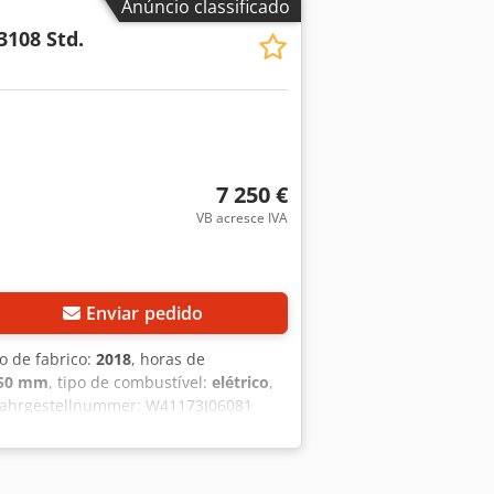
Anúncio classificado
 3108 Std.
7 250 €
VB acresce IVA
Enviar pedido
o de fabrico:
2018
, horas de
450 mm
, tipo de combustível:
elétrico
,
 Fahrgestellnummer: W41173J06081
uhw T Tjvsrf Ano de fabrico da bateria:
sitivo está visualmente e tecnicamente
nos. Temos uma grande seleção de