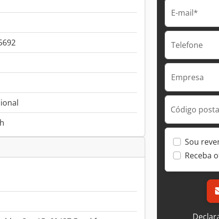
E-mail*
5692
Telefone
Empresa
ional
Código postal
 h
Sou reve
Receba o
Declar