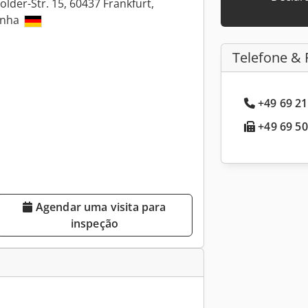
lder-Str. 15, 60437 Frankfurt,
anha
Telefone & 
+49 69 21
+49 69 50
Agendar uma visita para
inspeção