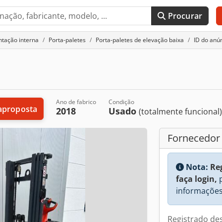
Procurar
tação interna
Porta-paletes
Porta-paletes de elevação baixa
ID do anú
Ano de fabrico
Condição
aproposta
2018
Usado
(totalmente funcional
Fornecedor
Nota:
Re
faça login,
p
informações
Registrado de