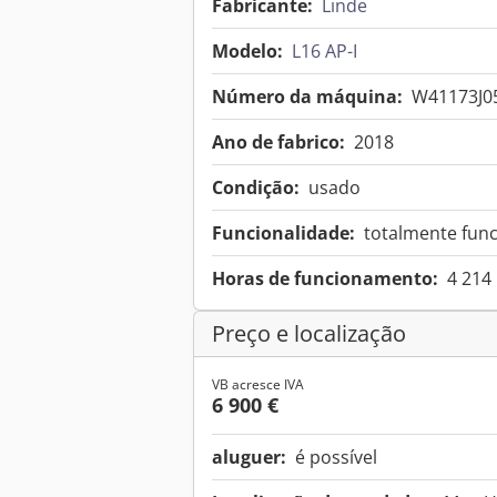
Fabricante:
Linde
Modelo:
L16 AP-I
Número da máquina:
W41173J0
Ano de fabrico:
2018
Condição:
usado
Funcionalidade:
totalmente func
Horas de funcionamento:
4 214
Preço e localização
VB acresce IVA
6 900 €
aluguer:
é possível