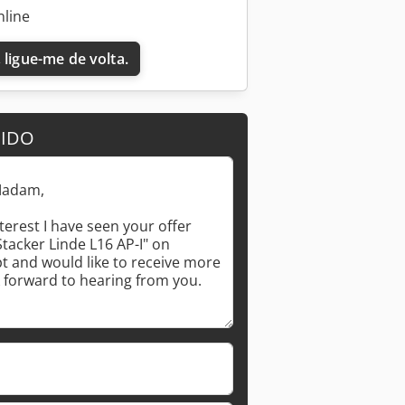
nline
 ligue-me de volta.
DIDO