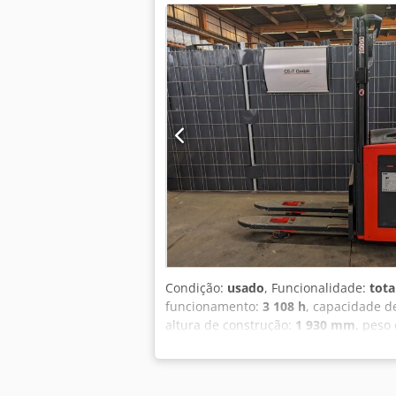
Condição:
usado
, Funcionalidade:
tota
funcionamento:
3 108 h
, capacidade d
altura de construção:
1 930 mm
, peso
Estado técnico: bom Tipo de pneus dian
2021 Descrição: Linde L16 AP No.: M03
em boas condições. Sujeito a erros e 