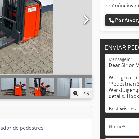
22 Anúncios o
Por favor,
ENVIAR PE
Mensagem*
1
/
9
Nome*
ador de pedestres