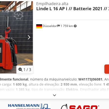
Empilhadeira alta
Linde
L 16 AP i // Batterie 2021 //
Düsseldorf
1 759 km
1
/
3
lmente funcional
, número da máquina/veículo:
W41173J06081
, An
e carga:
1 600 kg
, altura de elevação:
2 930 mm
, elevação livre:
1 
 em vazio:
1 385 kg
, tipo de transmissão:
Elektro
, Empilhador alto
teiros: poliuretano Bateria Volt: 24V Bateria Ah: 300Ah Cedpfx Aks
05 Ano de construção: 2018 Horas de funcionamento: 3108 O dispo
venda prévia. Se não encontrou o seu camião, por favor contacte-