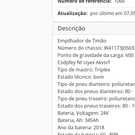
Número de referência:
1066
Atualização:
por último em 07.0
Descrição
Empilhador de Timão
Número do chassis: W41173J0569
Ponto de gravidade da carga: 600
Csdpfey Nt Uyex Akvsrf
Tipo de mastro: Triplex
Estado técnico: bom
Tipo de pneu dianteiro: poliureta
Estado dos pneus dianteiros: 80 -
Tipo de pneu traseiro: poliuretan
Estado dos pneus traseiros: 80 - 
Bateria, Voltagem: 24V
Bateria, Ah: 345Ah
Ano da bateria: 2018
Estado da bateria: 60 - 80%