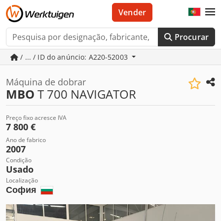
Vender
Procurar
/ ... / ID do anúncio: A220-52003
Máquina de dobrar
MBO
T 700 NAVIGATOR
Preço fixo acresce IVA
7 800 €
Ano de fabrico
2007
Condição
Usado
Localização
София