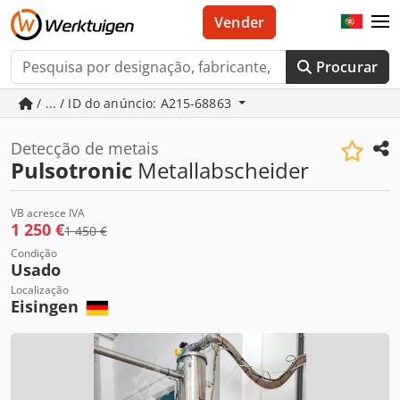
Vender
Procurar
/ ... / ID do anúncio: A215-68863
Detecção de metais
Pulsotronic
Metallabscheider
VB acresce IVA
1 250 €
1 450 €
Condição
Usado
Localização
Eisingen