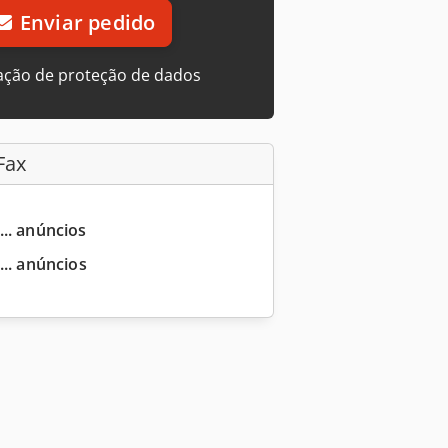
Enviar pedido
ação de proteção de dados
Fax
... anúncios
... anúncios