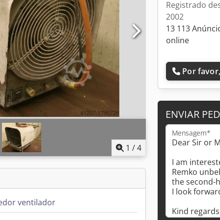
Registrado de
2002
13 113 Anúnci
online
Por favor,
ENVIAR PE
Mensagem*
1
/
4
dor ventilador