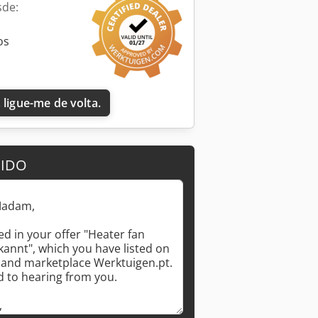
sde:
os
 ligue-me de volta.
DIDO