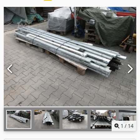
1
/
14