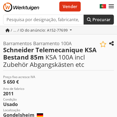
Vender
Procurar
/ ... / ID do anúncio: A152-77699
Barramentos Barramento 100A
Schneider Telemecanique KSA
Bestand 85m
KSA 100A incl
Zubehör Abgangskästen etc
Preço fixo acresce IVA
5 650 €
Ano de fabrico
2011
Condição
Usado
Localização
Gondelsheim