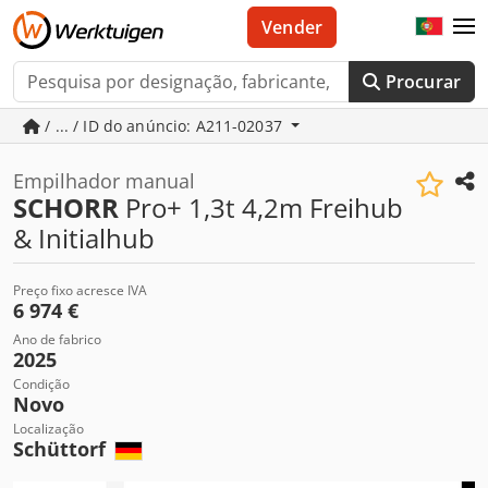
Vender
Procurar
/ ... / ID do anúncio: A211-02037
Empilhador manual
SCHORR
Pro+ 1,3t 4,2m Freihub
& Initialhub
Preço fixo acresce IVA
6 974 €
Ano de fabrico
2025
Condição
Novo
Localização
Schüttorf