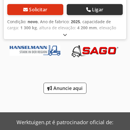
Solicitar
Ligar
Condição:
novo
, Ano de fabrico:
2025
, capacidade de
carga:
1 300 kg
, altura de elevação:
4 200 mm
, elevação
livre:
1 450 mm
, tipo de combustível:
elétrico
, tipo de
mastro:
triplex
, altura de construção:
1 986 mm
, potência:
0,65 kW (0,88 cv)
, capacidade da bateria:
106 Ah
,
comprimento do garfo:
1 150 mm
, largura do garfo:
180
mm
, espessura do garfo:
60 mm
, Tipo de pneu dianteiro:
pneus de poliuretano (pretos)
, tipo de pneu traseiro:
pneus de poliuretano (pretos)
, peso total:
849 kg
, altura
total:
1 986 mm
, comprimento total:
1 776 mm
, largura
total:
806 mm
, cor:
vermelho
, SCHORR EMPILHADEIRA
Anuncie aqui
ELÉTRICA DE ELEVAÇÃO 1300KG ALTURA DE ELEVAÇÃO ATÉ
4200MM COM ELEVAÇÃO INICIAL & ELEVAÇÃO LIVRE LIGUE
PARA NÓS: 004959238968945 Com a empilhadeira elétrica
SCHORR, você transporta facilmente cargas pesadas de até
1300kg. É possível atingir uma altura de elevação de até
4200mm (dependendo da versão escolhida: 2900mm ou
Werktuigen.pt é patrocinador oficial de:
4200mm). Os garfos têm comprimento padrão de 1150mm,