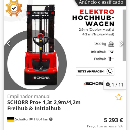
Anúncio classificado
1
/
11
Empilhador manual
SCHORR
Pro+ 1,3t 2,9m/4,2m
Freihub & Initialhub
5 293 €
Schüttorf
1 864 km
Preço fixo acresce IVA