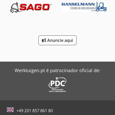
Trator elétrico da marca Still (Alemanha). Ano de fabrico do
trator: 2019. Ano de fabrico do reboque: 2017. Capacidade
do trator: 5.000 kg. Capacidade do reboque: 1.500 kg.
Altura de passagem: 3.400 mm. Bateria: 2019, sistema de
enchimento automático, carregador incluído.
Dcsdjypwkqepfx Aa Tok
Anuncie aqui
Werktuigen.pt é patrocinador oficial de:
+49 201 857 861 80