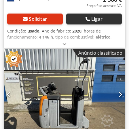
Preço fixo acresce IVA
Solicitar
Ligar
Condição:
usado
, Ano de fabrico:
2020
, horas de
funcionamento:
4 146 h
, tipo de combustível:
elétrico
,
altura total:
1 450 mm
, comprimento total:
1 500 mm
,
largura total:
750 mm
, cor:
cinzento
, Peso líquido: 1.495 kg
Anúncio classificado
- Ano de fabrico: 2020 - Documentação disponível: Não -
Marcação CE presente: Sim - Certificado CE presente: Não -
Número de série: F20615X00231 - Horas de operação:
4.146 - Força de tração: 5.000 kg - Número de rodas: 3
rodas - Tipo de tração: Elétrico - Marca/modelo: Lítio
Djdpfx Asw Rw Edsa Teck - Ano da bateria: 2020 -
Capacidade: 205Ah - Voltagem da bateria: 24V - Dimensões
de transporte: 1.500 mm x 750 mm x 1.450 mm (c x l x a) -
Peso de transporte [kg]: 1.495 kg - Pacotes de transporte
[unid.]: 1 Informações financeiras IVA: O preço indicado é
acrescido de IVA IVA/regime de diferenciação: IVA
dedutível para empresas Entrega e retoma possíveis a
qualquer momento para qualquer equipamento industrial