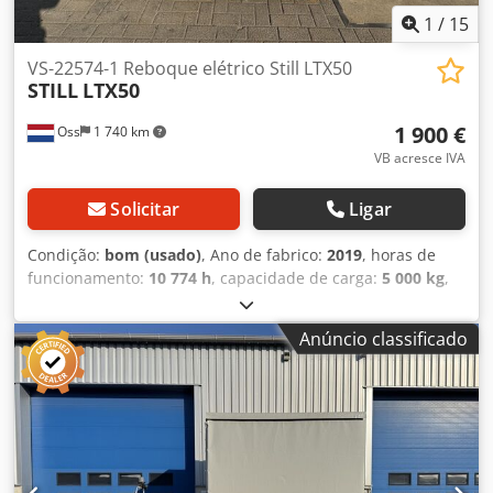
Tess van den Boom
1
/
15
VS-22574-1 Reboque elétrico Still LTX50
STILL
LTX50
1 900 €
Oss
1 740 km
VB acresce IVA
Solicitar
Ligar
Condição:
bom (usado)
, Ano de fabrico:
2019
, horas de
funcionamento:
10 774 h
, capacidade de carga:
5 000 kg
,
tipo de combustível:
elétrico
, peso em vazio:
1 300 kg
,
quilometragem:
10 774 km
, Tractor elétrico marca STILL
Anúncio classificado
(Alemanha) Ano de fabrico 2021. Capacidade de 5.000 kg;
bateria de 2019 com carregador externo; sistema de
enchimento automático. Dcodpfx Aasypxn Ro Tok