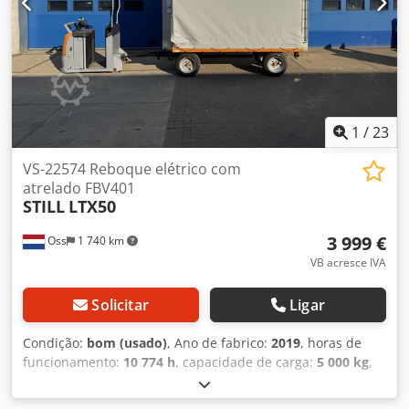
1
/
23
VS-22574 Reboque elétrico com
atrelado FBV401
STILL
LTX50
3 999 €
Oss
1 740 km
VB acresce IVA
Solicitar
Ligar
Condição:
bom (usado)
, Ano de fabrico:
2019
, horas de
funcionamento:
10 774 h
, capacidade de carga:
5 000 kg
,
tipo de combustível:
elétrico
, altura de construção:
3 400
mm
, peso em vazio:
1 300 kg
, quilometragem:
10 774 km
,