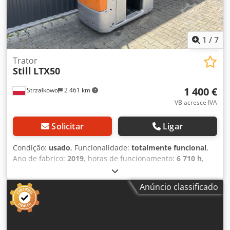
1
/
7
Trator
Still
LTX50
1 400 €
Strzałkowo
2 461 km
VB acresce IVA
Solicitar
Ligar
Condição:
usado
, Funcionalidade:
totalmente funcional
,
Ano de fabrico:
2019
, horas de funcionamento:
6 710 h
,
capacidade de carga:
5 000 kg
, tipo de combustível:
elétrico
, tipo de transmissão:
Elektro
, Trator Estado:
Anúncio classificado
Pronto a ser utilizado e totalmente funcional Djdpow
Nlvusfx Aa Tsck Estado técnico: bom Volt da bateria: 24V