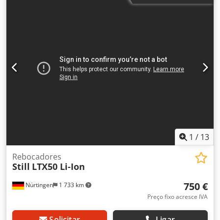
1
/
13
Rebocadores
Still
LTX50 Li-Ion
750 €
Nürtingen
1 733 km
Preço fixo acresce IVA
Solicitar
Ligar