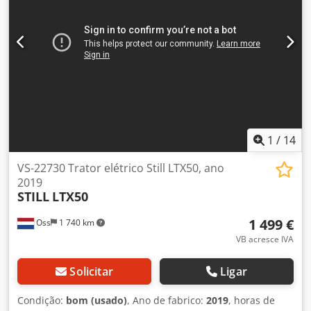
1
/
14
VS-22730 Trator elétrico Still LTX50, ano
2019
STILL
LTX50
1 499 €
Oss
1 740 km
VB acresce IVA
Solicitar
Ligar
Condição:
bom (usado)
, Ano de fabrico:
2019
, horas de