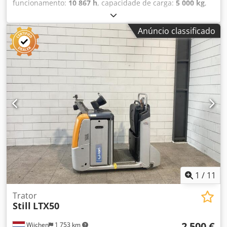
funcionamento:
10 867 h
, capacidade de carga:
5 000 kg
,
tipo de combustível:
elétrico
, peso em vazio:
1 300 kg
,
quilometragem:
10 867 km
, Trator elétrico Marca Still
Anúncio classificado
(Alemanha) Ano de fabrico: 2019 Capacidade: 5.000 kg
Bateria Inclui carregador externo Sistema de enchimento
automático Veja o vídeo no YouTube. Dcedpfx Aajy Sa Ilo
Tsk
1
/
11
Trator
Still
LTX50
2 500 €
Wijchen
1 753 km