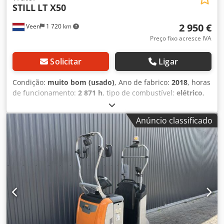
STILL
LT X50
2 950 €
Veen
1 720 km
Preço fixo acresce IVA
Solicitar
Ligar
Condição:
muito bom (usado)
, Ano de fabrico:
2018
, horas
de funcionamento:
2 871 h
, tipo de combustível:
elétrico
,
altura total:
1 550 mm
, cor:
outro
, Peso bruto: 1.190 kg
Djdpfx Ajzka Elea Teck Capacidade de elevação: 5.000 kg
Anúncio classificado
Comprimento dos garfos: 0 cm Bateria 24V 3PzS 465Ah,
ano 2021! Carregador de alta frequência de 220V, pneus
com 90% de vida útil, capô em perfeitas condições!