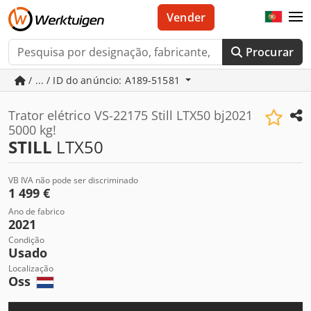
Vender
Procurar
/ ... / ID do anúncio: A189-51581
Trator elétrico VS-22175 Still LTX50 bj2021
5000 kg!
STILL
LTX50
VB IVA não pode ser discriminado
1 499 €
Ano de fabrico
2021
Condição
Usado
Localização
Oss