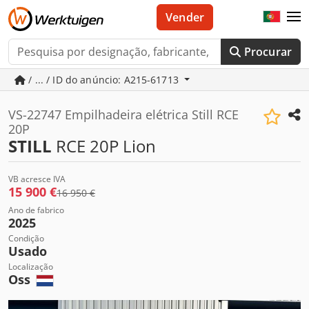
Vender
Procurar
/ ... / ID do anúncio: A215-61713
VS-22747 Empilhadeira elétrica Still RCE
20P
STILL
RCE 20P Lion
VB acresce IVA
15 900 €
16 950 €
Ano de fabrico
2025
Condição
Usado
Localização
Oss