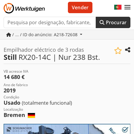
Vender
Procurar
/ ... / ID do anúncio: A218-72608
Empilhador eléctrico de 3 rodas
Still
RX20-14C | Nur 238 Bst.
VB acresce IVA
14 680 €
Ano de fabrico
2019
Condição
Usado
(totalmente funcional)
Localização
Bremen