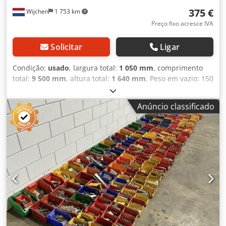
375 €
Wijchen
1 753 km
Preço fixo acresce IVA
Solicitar
Ligar
Condição:
usado
, largura total:
1 050 mm
, comprimento
total:
9 500 mm
, altura total:
1 640 mm
, Peso em vazio: 150
kg - Documentação disponível: Não - Certificado CE: Não -
Potência do motor principal [kW]: 2,2 - Diâmetro de
Anúncio classificado
conexão [mm]: 400 - Diâmetro de saída [mm]: 350 -
Potência [kW]: 22,0 - Dimensões para transporte: 9500 mm
x 1050 mm x 1640 mm (c x l x a) - Peso para transporte [kg]:
150 kg - Embalagens para transporte [unidades]: 1 Crodpfx
Aoxzz T Eoftjf Informações financeiras IVA: O preço
indicado não inclui o IVA. IVA/Regime de diferenciação: IVA
dedutível para empresas. Entrega e aceitação de
equipamentos usados possíveis a qualquer momento para
todos os produtos da área industrial. Yorick Diebels