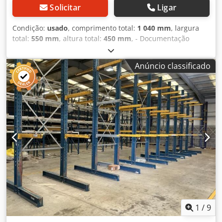
Solicitar
Ligar
Condição:
usado
, comprimento total:
1 040 mm
, largura
total:
550 mm
, altura total:
450 mm
, - Documentação
disponível: Não - Certificado CE disponível: Não -
Dimensões de transporte: 1040mm x 550mm x 450mm (c x
Anúncio classificado
l x a) - Pacotes de transporte [unid.]: 1 Informações
financeiras IVA: O preço indicado é sem IVA IVA/Regime de
margem: IVA dedutível para empresas Entrega e retoma
possíveis a qualquer momento para todo o equipamento
industrial Crsdpfxoxm Rgxe Aftjf Lukas van Rossum
1
/
9