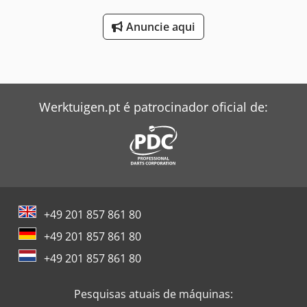
2150 mm x 2600 mm (C x L x A) - Peso para transporte [kg]:
Anuncie aqui
900 kg - Embalagens para transporte [unidades]: 1
Informações financeiras IVA: O preço indicado não inclui o
IVA. IVA/Regime de diferenciação: IVA dedutível para
empresas. Entrega e aceitação de equipamentos usados
possíveis a qualquer momento para todos os
equipamentos da área industrial. Cjdpfx Afozlc Nijterf
Werktuigen.pt é patrocinador oficial de:
Yorick Diebels
+49 201 857 861 80
+49 201 857 861 80
+49 201 857 861 80
Pesquisas atuais de máquinas: