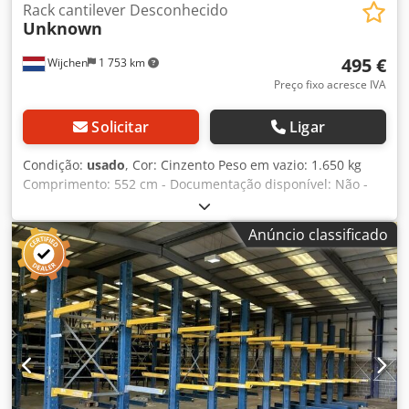
Rack cantilever Desconhecido
Unknown
495 €
Wijchen
1 753 km
Preço fixo acresce IVA
Solicitar
Ligar
Condição:
usado
, Cor: Cinzento Peso em vazio: 1.650 kg
Comprimento: 552 cm - Documentação disponível: Não -
Certificado CE disponível: Não - Tipo de estante: Dupla -
Número de colunas [Unid.]: 11 - Número de vigas [Unid.]:
Anúncio classificado
66 - Capacidade total de carga por coluna [kg]: 6000 -
Capacidade de carga por braço [kg]: 1000 - Comprimento
do braço [mm]: 1220 - Altura da coluna [mm]: 5520 -
Comprimento do pé [mm]: 1220 - Largura entre colunas
[mm]: 1500 - Peso de transporte [kg]: 1650 kg Crsdpeza Tc
Dofx Aftef Informações financeiras IVA: O preço indicado é
acrescido de IVA IVA/mecanismo de diferença: IVA
dedutível para empresas Entrega e aceitação de troca
possíveis a qualquer momento para tudo do setor