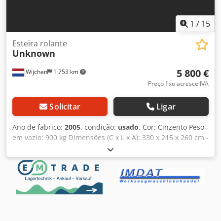
1
/
15
Esteira rolante
Unknown
5 800 €
Wijchen
1 753 km
Preço fixo acresce IVA
Solicitar
Ligar
Ano de fabrico:
2005
, condição:
usado
, Cor: Cinzento Peso
em vazio: 900 kg Dimensões (C x L x A): 330 x 215 x 260 cm -
Ano de fabricação: 2005 - Documentação disponível: Não -
Certificado CE: Não - Sistema de descarga automática: Sim
- Velocidade de transporte: Variável - Mesa elevatória: Sim
- Comprimento máximo de descarga [mm]: 3100 - Largura
máxima de descarga [mm]: 220 - Sistema de alimentação
automática: Sim - Comprimento máximo de alimentação
[mm]: 3100 - Largura máxima de alimentação [mm]: 220 -
Tensão [V]: 400 - Dimensões para transporte: 3300 mm x