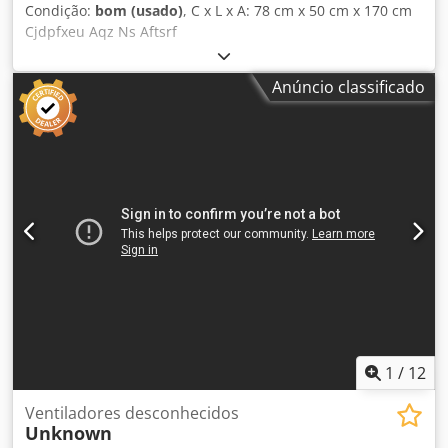
Condição:
bom (usado)
, C x L x A: 78 cm x 50 cm x 170 cm
Cjdpfxeu Aqz Ns Aftsrf
Anúncio classificado
1
/
12
Ventiladores desconhecidos
Unknown