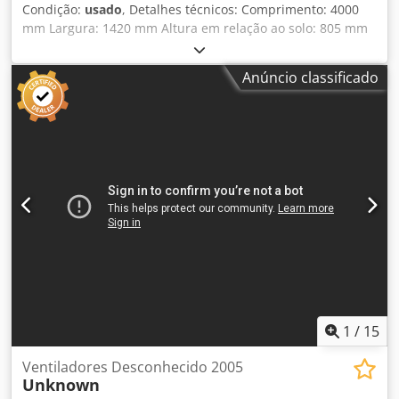
Condição:
usado
, Detalhes técnicos: Comprimento: 4000
mm Largura: 1420 mm Altura em relação ao solo: 805 mm
Capacidade de carga: 10 t Diâmetro da roda - máx.: 600
mm Codszlxbuopfx Afterf Bitola: 1000 mm Tensão de
Anúncio classificado
controlo: 80 V Controlo elétrico: Sim, com comando manual
Peso: 3,25 t Dimensões C x L x A: 4,0 x 1,42 x 0,81 m Tipo de
bateria: Chumbo-ácido Carrinho de transporte de carga
pesada para trilhos *
1
/
15
Ventiladores Desconhecido 2005
Unknown