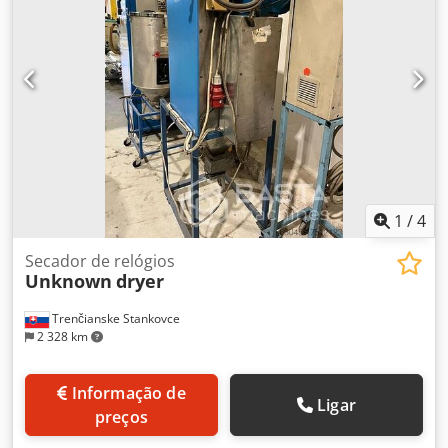
1
/
4
Secador de relógios
Unknown
dryer
Trenčianske Stankovce
2 328 km
Informação de
Ligar
preços