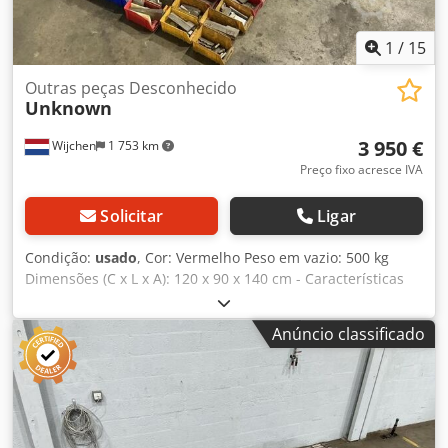
1
/
15
Outras peças Desconhecido
Unknown
3 950 €
Wijchen
1 753 km
Preço fixo acresce IVA
Solicitar
Ligar
Condição:
usado
, Cor: Vermelho Peso em vazio: 500 kg
Dimensões (C x L x A): 120 x 90 x 140 cm - Características
especiais: - Descrição: várias lâminas para plaina -
Documentação disponível: Não - Certificado CE: Não -
Anúncio classificado
Dimensões para transporte: 1200 mm x 900 mm x 1400
mm (C x L x A) - Peso para transporte [kg]: 500 kg -
Embalagens para transporte [unidades]: 1 Informações
financeiras IVA: O preço indicado não inclui o IVA
IVA/Regime de tributação diferencial: IVA dedutível para
empresas Crjdpezrnwfofx Aftof Entrega e recolha de