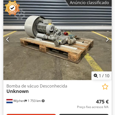
Anúncio classificado
transporte [kg]: 750 kg - Embalagens de transporte
[unidades]: 1 Informações financeiras IVA: O preço
indicado não inclui o IVA Crsdpozrnv Usfx Aftef IVA/Regime
de tributação diferenciada: IVA dedutível para empresas
Entrega e aceitação de equipamentos usados possível a
qualquer momento para todos os produtos da área
industrial Yorick Diebels
1
/
10
Bomba de vácuo Desconhecida
Unknown
475 €
Wijchen
1 753 km
Preço fixo acresce IVA