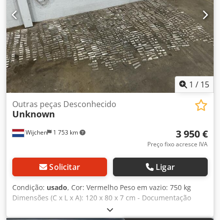
equipamentos usados possíveis a qualquer momento para
todos os produtos da área industrial Yorick Diebels
1
/
15
Outras peças Desconhecido
Unknown
3 950 €
Wijchen
1 753 km
Preço fixo acresce IVA
Solicitar
Ligar
Condição:
usado
, Cor: Vermelho Peso em vazio: 750 kg
Dimensões (C x L x A): 120 x 80 x 7 cm - Documentação
disponível: Não - Certificado CE: Não - Dimensões de
transporte: 1200 mm x 800 mm x 75 mm (c x l x a) - Peso de