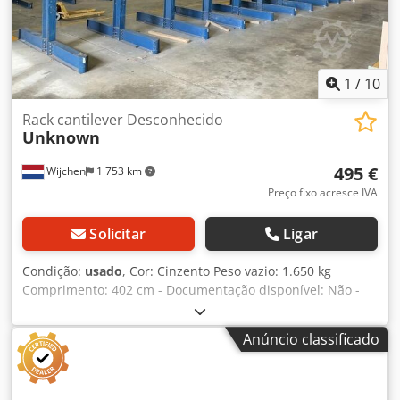
industrial Tess van den Boom
1
/
10
Rack cantilever Desconhecido
Unknown
495 €
Wijchen
1 753 km
Preço fixo acresce IVA
Solicitar
Ligar
Condição:
usado
, Cor: Cinzento Peso vazio: 1.650 kg
Comprimento: 402 cm - Documentação disponível: Não -
Certificado CE disponível: Não - Tipo de estante: Dupla -
Número de suportes [unid.]: 11 - Número de vigas [unid.]:
Anúncio classificado
44 - Capacidade de carga total por suporte [kg]: 4.000 -
Capacidade de carga por braço [kg]: 1.000 - Comprimento
do braço [mm]: 1.220 - Altura do suporte [mm]: 4.020 -