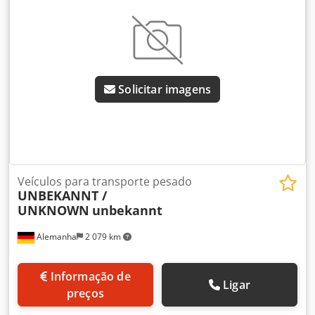
Comprimento do pé [mm]: 1.220 - Largura entre suportes
[mm]: 1.500 - Peso de transporte [kg]: 1.650 kg Cedpfx
Afsza Ubustorf Informações financeiras IVA: O preço
indicado é acrescido de IVA IVA/regime de diferença: IVA
dedutível para empresas Entrega e retoma possíveis em
qualquer altura para todo o material do setor industrial
Solicitar imagens
Tess van den Boom
Veículos para transporte pesado
UNBEKANNT /
UNKNOWN
unbekannt
Alemanha
2 079 km
Informação de
Ligar
preços