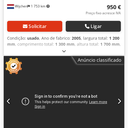
950 €
Wijchen
1 753 km
Preço fixo acresce IVA
Solicitar
Ligar
Condição:
usado
, Ano de fabrico:
2005
, largura total:
1 200
mm
, comprimento total:
1 300 mm
, altura total:
1 700 mm
,
Cor: Prateado Peso vazio: 300 kg - Ano de fabrico: 2005 -
Documentação disponível: Não - Certificado CE: Não -
Anúncio classificado
Potência do motor principal [kW]: 7,5 - Rotação [rpm]: 2930
- Diâmetro de ligação [mm]: 395 - Diâmetro de saída [mm]:
315 - Material do rotor: Metal - Tensão [V]: 400 - Fusível [A]:
16 - Potência [kW]: 7,5 - Dimensões de transporte: 1300mm
x 1200mm x 1700mm (C x L x A) - Peso de transporte [kg]:
300kg - Unidades de embalagem para transporte [un]: 1
Informações financeiras IVA: O preço indicado não inclui
IVA IVA/Regime de margem: IVA dedutível para empresas
Entrega e aceitação de retoma possíveis a qualquer
momento para todo o equipamento do setor industrial.
Codpfxsy Uxkqs Aftorf Yorick Diebels