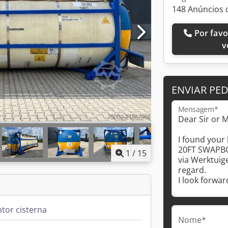
148 Anúncios 
Por favor, ligue-me de
v
ENVIAR PE
Mensagem*
1
/
15
tor cisterna
Nome*