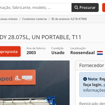
Procurar
caixas móveis
Contentor-cisterna
ID do anúncio: A218-67968
Y 28.075L, UN PORTABLE, T11
Ano de fabrico
Condição
Localização
aproposta
2003
Usado
Roosendaal
Fornecedor
Nota:
Re
faça login,
p
informações
Registrado de