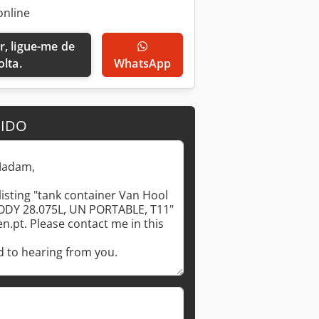
online
olta.
WhatsApp
DIDO