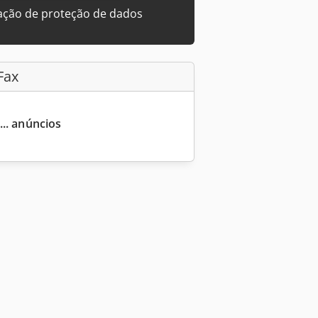
ação de proteção de dados
Fax
... anúncios