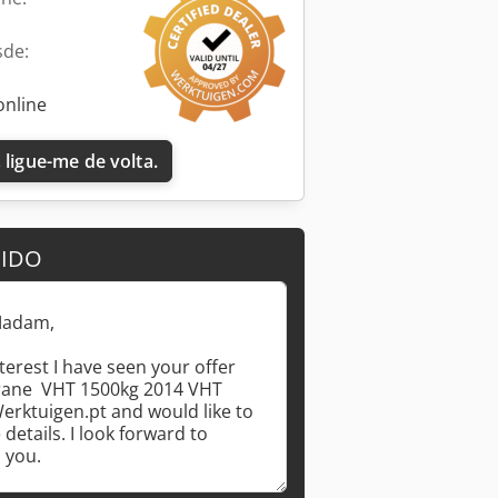
sde:
online
 ligue-me de volta.
DIDO