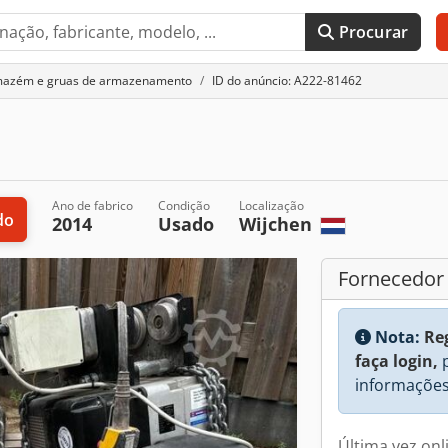
Procurar
rmazém e gruas de armazenamento
ID do anúncio: A222-81462
Ano de fabrico
Condição
Localização
do
2014
Usado
Wijchen
Fornecedor
Nota:
Re
faça login,
p
informações
Última vez onl