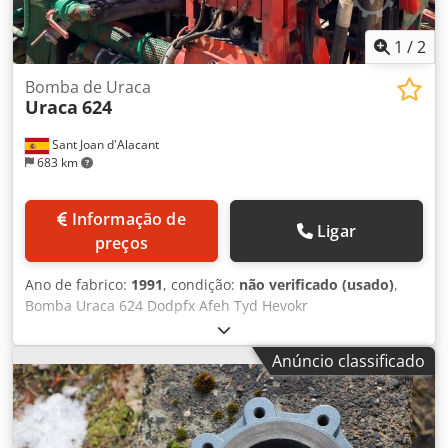
1
/
2
Bomba de Uraca
Uraca
624
Sant Joan d'Alacant
683 km
Informação de
Ligar
preços
Ano de fabrico:
1991
, condição:
não verificado (usado)
,
Bomba Uraca 624 Dodpfx Afeh Tyd Hevokr
Anúncio classificado