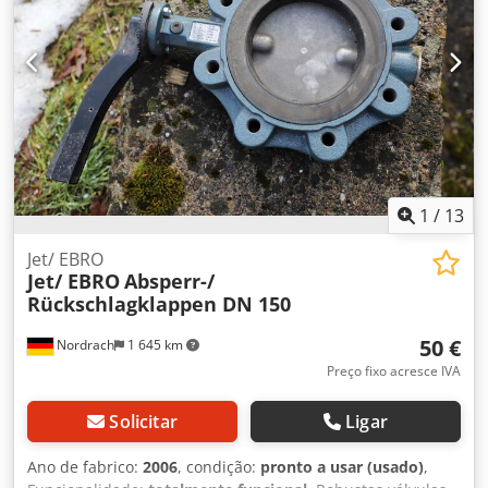
1
/
13
Jet/ EBRO
Jet/ EBRO
Absperr-/
Rückschlagklappen DN 150
50 €
Nordrach
1 645 km
Preço fixo acresce IVA
Solicitar
Ligar
Ano de fabrico:
2006
, condição:
pronto a usar (usado)
,