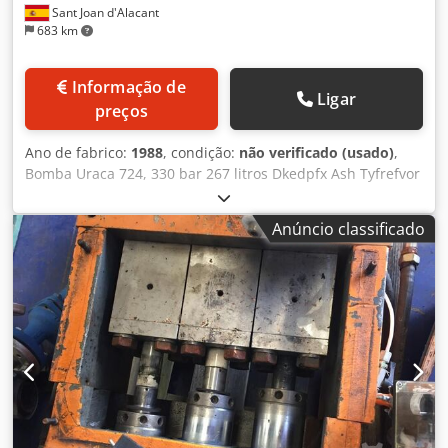
Sant Joan d'Alacant
683 km
Informação de
Ligar
preços
Ano de fabrico:
1988
, condição:
não verificado (usado)
,
Bomba Uraca 724, 330 bar 267 litros Dkedpfx Ash Tyfrefvor
Anúncio classificado