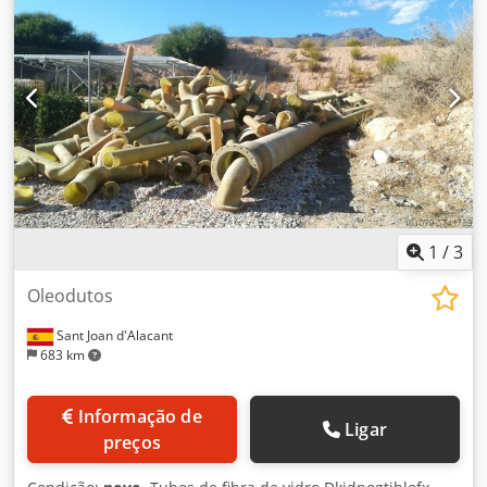
1
/
3
Oleodutos
Sant Joan d'Alacant
683 km
Informação de
Ligar
preços