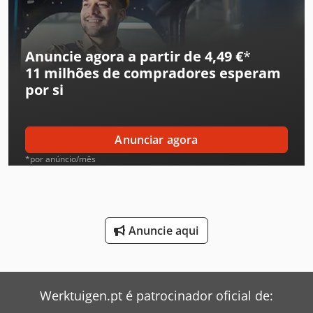
Gea Decantador
Gea Mixer
Anuncie agora a partir de 4,49 €
*
11 milhões de compradores
esperam
Grasso Compressor
por si
Ingersoll Rand Compressor
Leif & Lorentz Máquinas De Escovar
Anunciar agora
Liebherr Grua
*por anúncio/mês
Linde Reachstacker
Mitsubishi Ar Condicionado
Anuncie aqui
Mixaco Mixer
Pfaff Máquina De Costura
Werktuigen.pt é patrocinador oficial de:
Renault Tipper