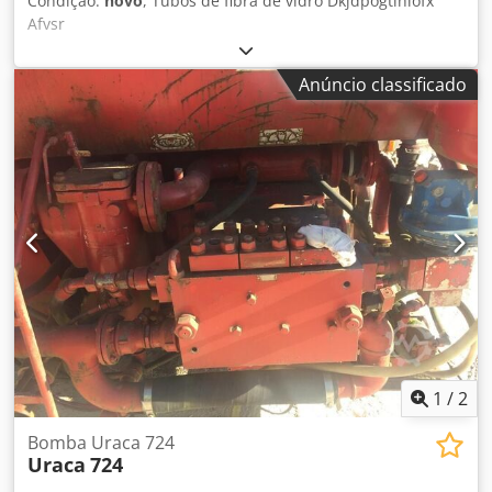
Condição:
novo
, Tubos de fibra de vidro Dkjdpogtihlofx
Afvsr
Anúncio classificado
1
/
2
Bomba Uraca 724
Uraca
724