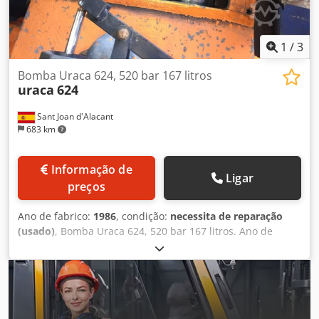
1
/
3
Bomba Uraca 624, 520 bar 167 litros
uraca
624
Sant Joan d'Alacant
683 km
Informação de
Ligar
preços
Ano de fabrico:
1986
, condição:
necessita de reparação
(usado)
, Bomba Uraca 624, 520 bar 167 litros. Ano de
fabrico 1986. Válvulas a serem revisadas. Dedpfxoh Tydxo
Afvokr