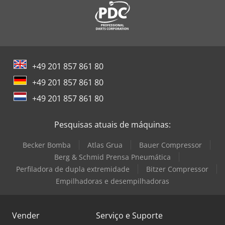
Siemens Motor Elétrico
Toshiba Ar Condicionado
Trane Compressor
+49 201 857 861 80
Wagner Bomba
+49 201 857 861 80
Windmöller & Hölscher Máquinas De Sacos
+49 201 857 861 80
Zeppelin Silo
Pesquisas atuais de máquinas:
Becker Bomba
Atlas Grua
Bauer Compressor
Berg & Schmid Prensa Pneumática
Perfiladora de dupla extremidade
Bitzer Compressor
Empilhadoras e desempilhadoras
Vender
Serviço e Suporte