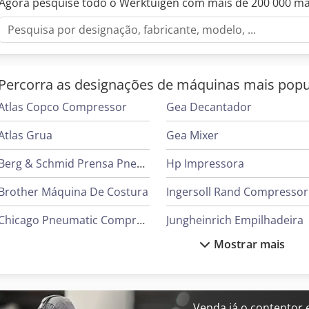
Agora pesquise todo o Werktuigen com mais de 200 000 m
sistema de ventilação esteve ligado à corrente apenas por 131h, s
cerca de 15h.
Percorra as designações de máquinas mais popu
Atlas Copco Compressor
Gea Decantador
Atlas Grua
Gea Mixer
Berg & Schmid Prensa Pneumática
Hp Impressora
Brother Máquina De Costura
Ingersoll Rand Compressor
Chicago Pneumatic Compressor
Jungheinrich Empilhadeira
Mostrar mais
Cvs Ferrari Reachstacker
Daikin Ar Condicionado
Liebherr Grua
Demag Grua
Linde Reachstacker
Venda já o contentor 