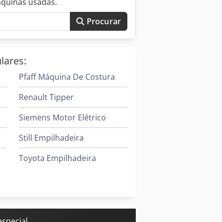
áquinas usadas.
endo que o ar condicionado trabalhou
Procurar
lares:
Pfaff Máquina De Costura
Renault Tipper
Siemens Motor Elétrico
Still Empilhadeira
Toyota Empilhadeira
Leif & Lorentz Máquinas De Escovar
Windmöller & Hölscher Máquinas De Sacos
Zeppelin Silo
especial