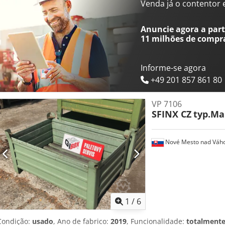
ou complementos geram custos adicionais. Este modelo pode ser p
Venda já o contentor 
necessidade! Prazo de entrega: 6 meses. Precisa de uma versão ma
Precisa de equipamentos diferentes para este food truck? Seu equ
Anuncie agora a parti
carga ou mais janelas de atendimento? Muitos detalhes do veículo
11 milhões de compr
com sua preferência!
Informe-se agora
+49 201 857 861 80
VP 7106
SFINX CZ
typ.Ma
Nové Mesto nad Váh
1
/
6
Condição:
usado
, Ano de fabrico:
2019
, Funcionalidade:
totalmente