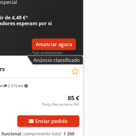
ersonalizado conforme sua
especial
is curta ou mais longa deste modelo?
ipamento exige maior capacidade de
r de 4,49 €
*
 podem ser personalizados de acordo
adores
esperam por si
Anunciar agora
*por anúncio/mês
Anúncio classificado
rs
om
2 315 km
85 €
Preço fixo acresce IVA
Enviar pedido
 funcional
, comprimento total:
1 200