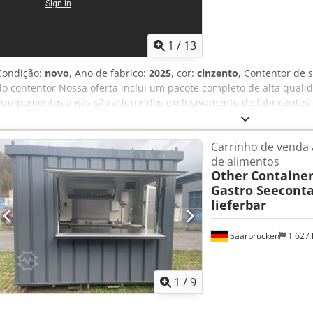
1
/
13
Condição:
novo
, Ano de fabrico:
2025
, cor:
cinzento
, Contentor de
do contentor Nossa oferta inclui um pacote completo de alta qualida
equipamentos a gás são adquiridos exclusivamente de fabricantes q
estrutura e toda a cozinha com os equipamentos são NOVOS! Dados
Adaef Rorf Disponibilidade: entrega imediata Cor: antracite Entrega
Carrinho de venda
camião. Estrutura fabricada em laminado isotérmico de alumínio e 
de alimentos
aparência estética. Garante temperatura interna ideal em todas a
Other
Container
Comprimento interno: 5.898 mm Largura interna: 2.352 mm Altura
Gastro Seeconta
gastronômico; cozinha para auto-montagem Abertura para sistema 
lieferbar
elétrica Duas janelas de venda Iluminação de teto Garantia: 1 ano d
elétrica. Este preço aplica-se ao equipamento padrão exibido. Alt
adicional. Este modelo também pode ser construído de forma dife
Saarbrücken
1 627
Por favor, entre em contacto para receber uma oferta personalizad
1
/
9