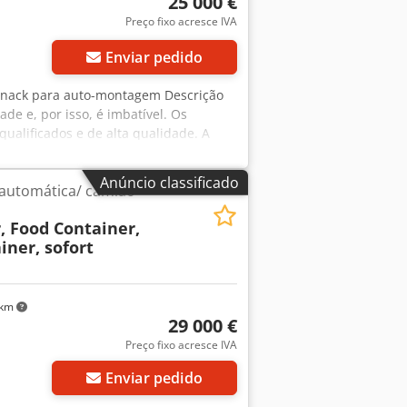
25 000 €
Preço fixo acresce IVA
Enviar pedido
 snack para auto-montagem Descrição
de e, por isso, é imbatível. Os
ualificados e de alta qualidade. A
 do contentor marítimo Csdpfx Aszl
 incluída no preço, até à borda do
Anúncio classificado
 automática/ camião
fibra de vidro, com excelente
s estações do ano. Dimensões
, Food Container,
 interna: 2.385 mm Equipamento
iner, sofort
de água Quadro de distribuição
e garantia para estrutura e instalação
erações ou complementos terão custo
rente ou com o equipamento desejado.
 km
29 000 €
a.
Preço fixo acresce IVA
Enviar pedido