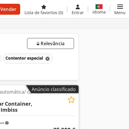
Vender
Idioma
Lista de favoritos
(0)
Entrar
Menu
Relevância
Contentor especial
Anúncio classificado
 automática/ camião
ar
Container,
 Imbiss
 km