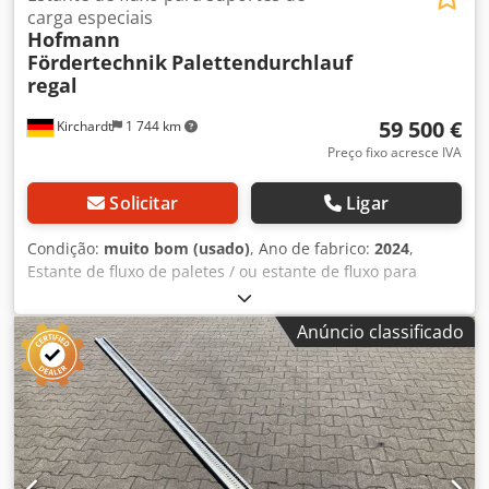
carga especiais
Hofmann
Fördertechnik
Palettendurchlauf
regal
59 500 €
Kirchardt
1 744 km
Preço fixo acresce IVA
Solicitar
Ligar
Condição:
muito bom (usado)
, Ano de fabrico:
2024
,
Estante de fluxo de paletes / ou estante de fluxo para
transportadores de carga especiais 1,40m x 1,20m, máx.
700 kg, espaço para 300 transportadores de carga – usado
Anúncio classificado
-: Preço ex-local: € 59.500 (líquido), incluindo
desmontagem, etc.! Fornecedor: Hofmann Fördertechnik
GmbH Fornecedor de transportadores de rolos: Fluxus
Solutions GmbH Ano de construção: junho de 2024 Largura
do compartimento: FW I: 1.398 mm (campo com um
transportador de rolos) – 1 campo disponível Cedov
Uzgispfx Amverf Largura do compartimento FW II: 2.798