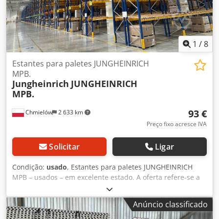
de remoção cinco vezes maior em comparação com a
arquivamento Temos vários tamanhos em estoque! Se você
estiver interessado, entre em contato comigo.
1
/
8
Estantes para paletes JUNGHEINRICH
MPB.
Jungheinrich
JUNGHEINRICH
MPB.
93 €
Chmielów
2 633 km
Preço fixo acresce IVA
Solicitar
Ligar
Condição:
usado
, Estantes para paletes JUNGHEINRICH
MPB – usados – em excelente estado. A oferta refere-se a
uma estrutura de rack JUNGHEINRICH MPB B15 – usada –
em excelente estado. Código do produto: MTP007909
Anúncio classificado
Altura: 880 cm Profundidade: 110 cm Tipo de coluna: B15
W-10 2mm (15) Inclui travessas horizontais e diagonais,