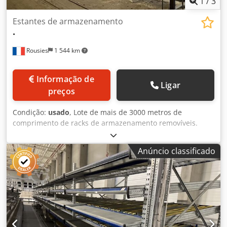
1
/
3
Estantes de armazenamento
.
Rousies
1 544 km
Informação de
Ligar
preços
Condição:
usado
, Lote de mais de 3000 metros de
comprimento de racks de armazenamento removíveis.
Comprimento: 260 - 360 cm Crsdeuru T Tjpfx Amvsf
Largura: 80 - 110 cm Altura: 200 - 650 cm Comprimento:
Anúncio classificado
260 - 360 cm Altura: 200 - 650 cm