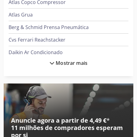
Atlas Copco Compressor
Atlas Grua
Berg & Schmid Prensa Pneumática
Cvs Ferrari Reachstacker
Daikin Ar Condicionado
Mostrar mais
Demag Grua
Flux Bomba
Ford Tipper
Gea Decantador
Gea Mixer
Anuncie agora a partir de 4,49 €
*
11 milhões de compradores
esperam
Ingersoll Rand Compressor
por si