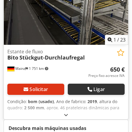
1
/
23
Estante de fluxo
Bito
Stückgut-Durchlaufregal
650 €
Mainz
1 751 km
Preço fixo acresce IVA
Solicitar
Ligar
Condição:
bom (usado)
, Ano de fabrico:
2019
, altura do
quadro:
2 500 mm
, aprox. 46 prateleiras dinâmicas para
caixas e contentores, estante de preparação, Bito – usado -
: Preço por módulo ex works: 650,- € (líquido), incluindo
desmontagem, etc. Fabricante: Bito Tipo: Estante dinâmica
Descubra mais máquinas usadas