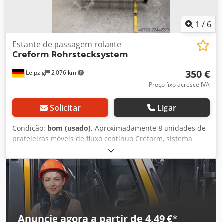
1
/
6
Estante de passagem rolante
Creform
Rohrstecksystem
350 €
Leipzig
2 076 km
Preço fixo acresce IVA
Solicitar
Ligar
Condição:
bom (usado)
, Aproximadamente 8 unidades de
prateleiras móveis de fluxo contínuo Creform, sistema
FIFO, estrutura de absorção/montagem com níveis de fluxo
– usadas: Preço por unidade, no local: 350 € (preço
líquido)! Fabricante: Creform Tipo: Sistema de tubos de
encaixe Ano de fabricação: desconhecido Dimensões:
aproximadamente: 200x130x200 cm 1 canal 8 rodízios com
travão Barras de roletes Cedpfjzp Rnbsx Amverf Estado:
bom Disponibilidade: imediata Localização: Leipzig
Anuncie agora a partir de 4,49 €
*