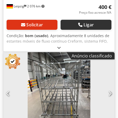
400 €
Leipzig
2 076 km
Preço fixo acresce IVA
Solicitar
Ligar
Condição:
bom (usado)
, Aproximadamente 8 unidades de
estantes móveis de fluxo contínuo Creform, sistema FIFO,
estrutura de absorção/montagem com níveis de fluxo –
usadas: Preço por unidade, no local: 400 € (preço líquido)!
Anúncio classificado
Fabricante: Creform Tipo: Sistema de tubos encaixáveis
Crodpfxozp Rn Ij Amvsf Ano de fabricação: desconhecido
Dimensões: aproximadamente: 180x180x200 cm 2 canais 9
rodízios com travão Barras de roletes Estado: bom
Disponibilidade: imediata Localização: Leipzig