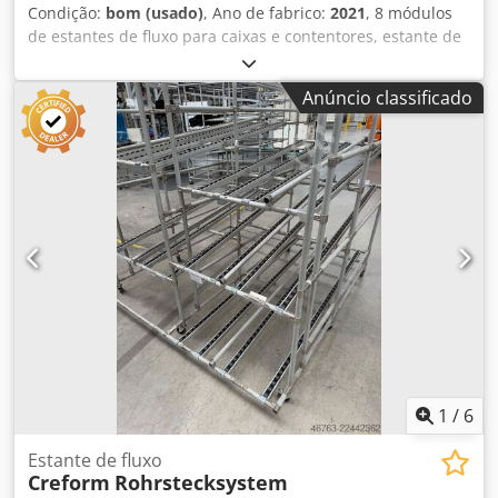
Condição:
bom (usado)
, Ano de fabrico:
2021
, 8 módulos
de estantes de fluxo para caixas e contentores, estante de
armazenamento, SSI-Schäfer – usado: Preço por módulo no
local: 450 € (sem IVA), incluindo desmontagem, embalagem
Anúncio classificado
e carregamento! Fabricante: SSI-Schäfer Tipo: KDR /
Estante de fluxo para embalagens Ano de fabricação: 2021
Tipo de suporte: P63 Largura do módulo: 2,63 m Carga
máxima por módulo: 2000 kg Cjdpfx Amozpf Hrsverf Altura
útil inferior do vão: 2.200 mm Profundidade da estante de
fluxo: 1,90 m: Carga por vão: 200 kg 2,15 m: Carga por vão:
200 kg Estado: bom Disponibilidade: imediatamente (ainda
precisa ser desmontado) Localização: região de Erfurt
1
/
6
Estante de fluxo
Creform
Rohrstecksystem