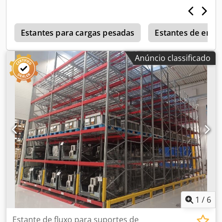
para mercadorias unitárias Ano de fabrico: 2019 Tipo de
montante: SP2 Dimensões: Cjdpfx Amozd Tqnjvsrf Largura
do módulo: aprox. 2 m, a segunda largura de módulo
ainda será determinada Altura dos quadros frontais: 2,50
Estantes para cargas pesadas
Estantes de enca
m 4 a 5 níveis de fluxo por módulo aprox. 10 pistas de
roletes e 5 divisores por nível, nas prateleiras superiores
Anúncio classificado
aprox. 18 pistas de roletes e 5 divisores Profundidade da
pista de roletes: aprox. 3,16 m, o nível inferior de um lado
é ainda mais profundo Capacidade da prateleira: máx. 500
kg Capacidade do módulo: máx. 2.500 kg Uma instalação
composta por 2x 15 módulos, a outra por 2x 8 módulos
Condição: boa Disponível: de imediato (requer
desmontagem) Localização: Mainz A técnica de transporte
visível não faz parte da oferta, mas também está
disponível para venda!
1
/
6
Estante de fluxo para suportes de