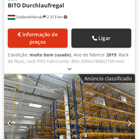
BITO
Durchlaufregal
Székesfehérvár
2 313 km
Informação de
Ligar
preços
Condição:
muito bom (usado)
, Ano de fabrico:
2019
, Rack
de fluxo, rack FIFO Fabricante: Bito 2050x1800x2100 mm
Temos vários quadros de fluxo: - direto - direto/iniciado -
dobrado Os racks de fluxo são divididos em níveis de fluxo
Anúncio classificado
ligeiramente inclinados e são projetados para o
fornecimento de mercadorias de acordo com o princípio
FIFO (primeiro a entrar, primeiro a sair). As prateleiras são
abastecidas na parte de trás e as mercadorias correm em
rolos de plástico para o lado oposto, de onde podem ser
removidas quando necessário. Cjdewlg Rmspfx Amverf
Vantagens: permite alto desempenho de coleta evita
tempos de inatividade por falta de suprimentos ideal para
mercadorias de movimentação rápida e média frequência