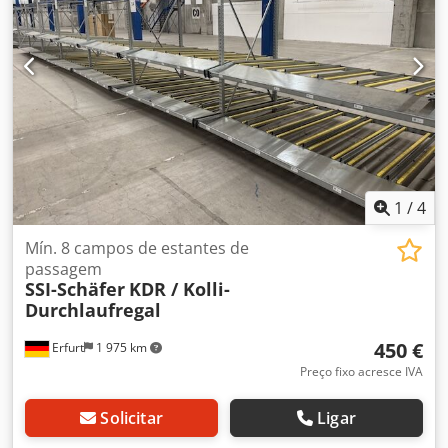
1
/
4
Mín. 8 campos de estantes de
passagem
SSI-Schäfer
KDR / Kolli-
Durchlaufregal
450 €
Erfurt
1 975 km
Preço fixo acresce IVA
Solicitar
Ligar