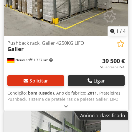
1
/
4
Pushback rack, Galler 4250KG LIFO
Galler
39 500 €
Neuwied
1 737 km
VB acresce IVA
Solicitar
Ligar
Condição:
bom (usado)
, Ano de fabrico:
2011
, Prateleiras
Pushback, sistema de prateleiras de paletes Galler, LIFO
Com o método LIFO, os últimos produtos a serem
armazenados são os primeiros a serem recuperados.
Anúncio classificado
Especificações técnicas: Fabricante: Galler Tipo: Pushback
rack Estado: usado, bom Espaço no solo: 282 m2 Altura:
3,10 m Comprimento: 47 LFM Profundidade da prateleira: