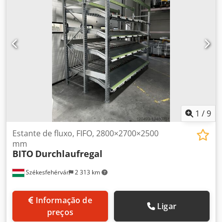
6,00 m Suporte: parafusado Fixação: grelhas de parede
lateral e traseira Carga do canal: 4250 kg Crsdpjhql Hzjfx
Amvsf Carga da palete: máx. 850 kg Ano de construção:
2011 Espaços de palete: 600 Rack é desmontado e pronto
para ser carregado em Neuwied Preços mais IVA.
1
/
9
Estante de fluxo, FIFO, 2800×2700×2500
mm
BITO
Durchlaufregal
Székesfehérvár
2 313 km
Informação de
Ligar
preços