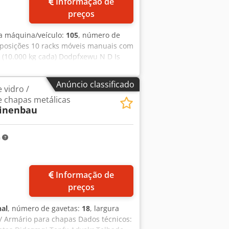
Informação de
preços
a máquina/veículo:
105
, número de
posições 10 racks móveis manuais com
(10.000 kg cada) Dodpfxewu N D Is
eta)
Anúncio classificado
vidro /
chapas metálicas
inenbau
m
Informação de
preços
nal
, número de gavetas:
18
, largura
 / Armário para chapas Dados técnicos: