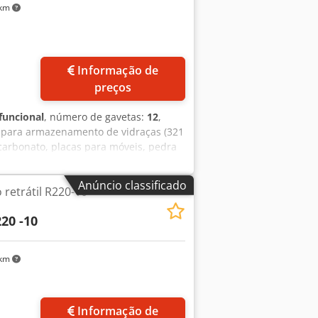
 km
Informação de
preços
funcional
, número de gavetas:
12
,
 para armazenamento de vidraças (321
licarbonato, placas para móveis, pedra
xtraíveis ligeiramente inclinadas.
s gavetas são paralelas entre si e
Anúncio classificado
retrátil R220-10
ensões e versões de capacidade,
om vários parâmetros, tendo em
20 -10
eyskr Recomendamos a revista para
 com o uso eficaz de seu espaço.
 km
Informação de