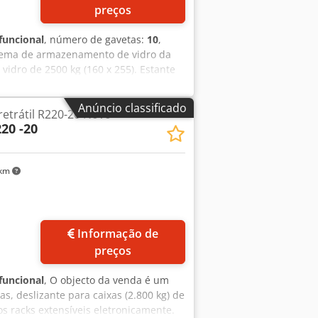
preços
funcional
, número de gavetas:
10
,
stema de armazenamento de vidro da
idro de 2500 kg (160 x 255). Estante
 eletronicamente. Número de gavetas,
lizam sobre a barra plana (lado de
Anúncio classificado
etrátil R220-20 Novo
alar a estante nas instalações do
20 -20
 km
Informação de
preços
funcional
, O objecto da venda é um
 deslizante para caixas (2.800 kg) de
s racks extensíveis eletronicamente.