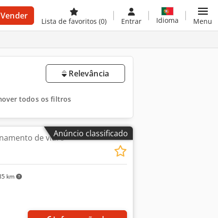
Vender
Idioma
Lista de favoritos
(0)
Entrar
Menu
Relevância
over todos os filtros
Anúncio classificado
namento de vidro
85 km