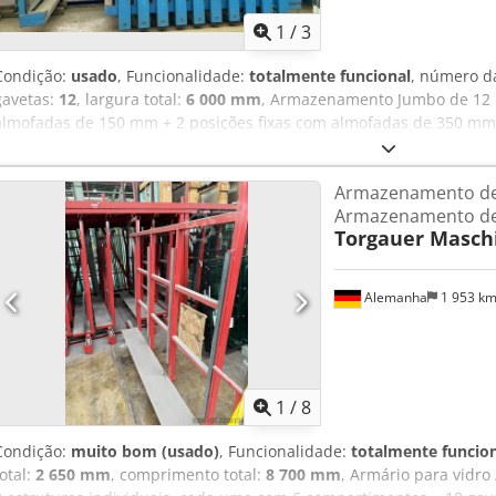
1
/
3
Condição:
usado
, Funcionalidade:
totalmente funcional
, número d
gavetas:
12
, largura total:
6 000 mm
, Armazenamento Jumbo de 12 
almofadas de 150 mm + 2 posições fixas com almofadas de 350 mm 
Adyskr Disponível em estoque (pronto para transporte, carga compl
Armazenamento de 
Armazenamento de 
Torgauer Masch
Alemanha
1 953 k
1
/
8
Condição:
muito bom (usado)
, Funcionalidade:
totalmente funcio
total:
2 650 mm
, comprimento total:
8 700 mm
, Armário para vidro