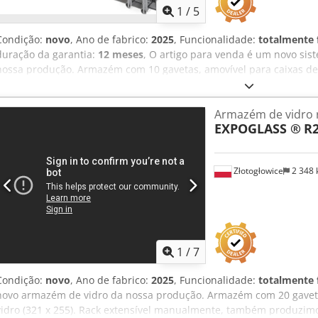
1
/
5
Condição:
novo
, Ano de fabrico:
2025
, Funcionalidade:
totalmente 
duração da garantia:
12 meses
, O artigo para venda é um novo si
nossa produção. Armazém com 10 gavetas, amovível para caixas de v
extensível manualmente, também produzimos estantes extensíveis
tamanho de acordo com as necessidades do cliente. As gavetas des
Armazém de vidro r
carga) para evitar que se soltem. Os nossos montadores podem inst
EXPOGLASS ®
R2
cliente em qualquer ponto da Europa. Dedpogd Ilyefx Adyekr
Złotogłowice
2 348
1
/
7
Condição:
novo
, Ano de fabrico:
2025
, Funcionalidade:
totalmente 
novo armazém de vidro da nossa produção. Armazém com 20 gavetas,
vidro (321 x 255). Rack extensível manualmente, também produzimo