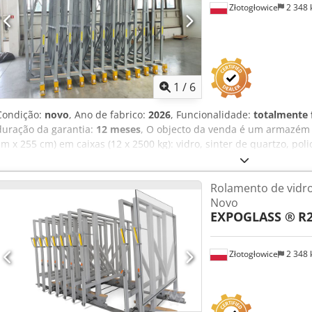
Złotogłowice
2 348
área de cultivo planejada. Dodpfxogfm Nmj Adyjkr
1
/
6
Condição:
novo
, Ano de fabrico:
2026
, Funcionalidade:
totalmente 
duração da garantia:
12 meses
, O objecto da venda é um armazém
cm x 255 cm) em caixas (12 x 2500 kg): vidro, sinter de quartzo, po
ou outros materiais de cartão. O magazine tem a forma de gavetas e
Graças a ele, você pode economizar até 75% de espaço, pois todas a
Rolamento de vidro 
distam apenas 10 milímetros uma da outra. Oferecemos várias dim
Novo
enquanto após consulta, também podemos produzir um armazém c
EXPOGLASS ®
R2
conta as suas condições e desejos individuais. Dedpfx Adef Sqf U
empresas de vidro, pedra, móveis e publicidade, que se preocupam
Złotogłowice
2 348