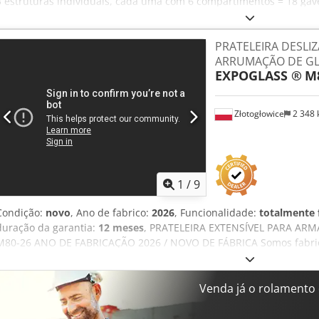
3 estruturas individuais, cada uma com 6 compartimentos = 18 ga
acessível e espaço de armazenamento adicional Gavetas: 2000 x 18
Dimensões por estrutura: 2900 x 2650 mm Fabricante: Torgauer Ma
PRATELEIRA DESLI
imediatamente
ARRUMAÇÃO DE G
EXPOGLASS ®
M8
Złotogłowice
2 348
1
/
9
Condição:
novo
, Ano de fabrico:
2026
, Funcionalidade:
totalmente 
duração da garantia:
12 meses
, PRATELEIRA EXTENSÍVEL PARA A
M80-26 ANO DE FABRICAÇÃO 2026 / NOVO DE FÁBRICA Somos fabrican
projetadas para o armazenamento de chapas de vidro (caixas com v
(chapas metálicas, quartzito, policarbonato, placas de móveis). Nos
produzidas integralmente pela nossa empresa na Polônia. Os materi
Venda já o rolamento 
nossas prateleiras possuem certificados de durabilidade adequado
contínuo. A estrutura consiste em gavetas deslizantes, levemente in