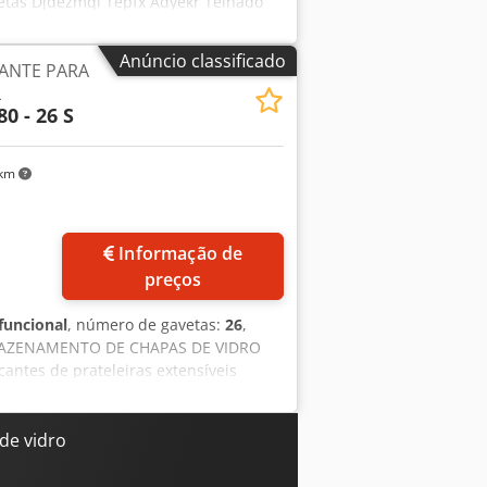
vetas Djdezmqi Tepfx Adyekr Telhado
00 x 300 mm, 1300 kg/gaveta
schinenbau Disponibilidade:
Anúncio classificado
ZANTE PARA
L
0 - 26 S
 km
Informação de
preços
funcional
, número de gavetas:
26
,
RMAZENAMENTO DE CHAPAS DE VIDRO
tes de prateleiras extensíveis
idro) ou outros materiais planos
sas prateleiras são desenvolvidas e
ais utilizados na fabricação de
de vidro
s e passam por controle de qualidade
clinadas. Essas prateleiras