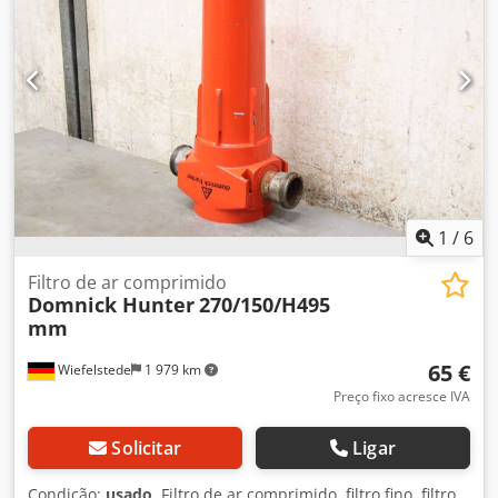
1
/
6
Filtro de ar comprimido
Domnick Hunter
270/150/H495
mm
65 €
Wiefelstede
1 979 km
Preço fixo acresce IVA
Solicitar
Ligar
Condição:
usado
, Filtro de ar comprimido, filtro fino, filtro,