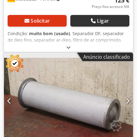
125 €
Preço fixo acresce IVA
Solicitar
Ligar
Condição:
muito bom (usado)
, Separador DF, separador
de óleo fino, separador ar-óleo, filtro de ar comprimido,
cartucho de filtro, filtro fino, filtro, pré-filtro, filtro de ar de
admissão, carcaça do filtro de ar, carcaça do filtro de ar,
Anúncio classificado
filtro de ar do gerador -Fabricante: Ecoair, Filtro Separador
de Óleo de Ar Tipo N 2785000 / 49 302 52 171
Chodpjwbzzxefx An Ioa -Interior/exterior: Ø 110/170 mm -
Círculo do parafuso: Ø 210 mm -Quantidade: 1x filtro de ar
disponível -Dimensões: Ø 245 x 420 mm -Peso: 3,4 kg.