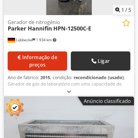
1
/
5
Gerador de nitrogénio
Parker Hannifin
HPN-12500C-E
Lübbecke
1 934 km
Informação de
Ligar
preços
Ano de fabrico:
2015
, condição:
recondicionado (usado)
,
Gerador de gás de laboratório com uma capacidade de
12,5 litros/minuto e uma pureza de 0,5 % de oxigénio
residual. O sistema foi completamente revisto por nós,
Anúncio classificado
Airtech Stickstoff GmbH, como parceiro autorizado da
Parker. Também podemos assumir o serviço por si.
Chodpfxen R Naus An Isa