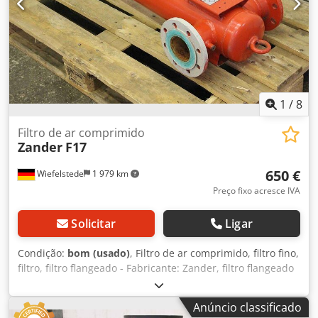
1
/
8
Filtro de ar comprimido
Zander
F17
650 €
Wiefelstede
1 979 km
Preço fixo acresce IVA
Solicitar
Ligar
Condição:
bom (usado)
, Filtro de ar comprimido, filtro fino,
filtro, filtro flangeado - Fabricante: Zander, filtro flangeado
tipo F17 - Tipo de filtro: F 17 XA D, 2º Estágio / Elemento
filtrante 3075 A - Capacidade: 20 litros - Pressão de
Anúncio classificado
operação: 16 bar - Conexão: DN 80 - Preço: por unidade -