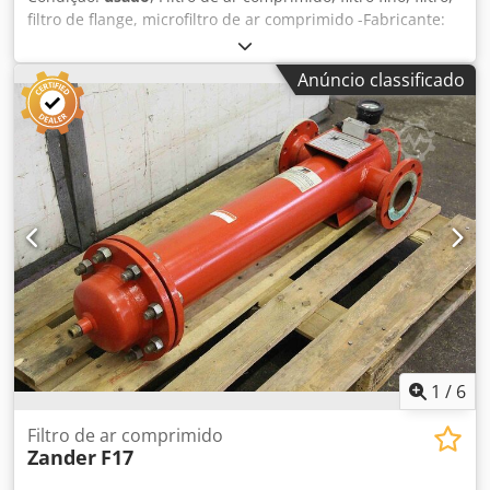
filtro de flange, microfiltro de ar comprimido -Fabricante:
Domnick Hunter, filtro de ar comprimido -Tipo:
infelizmente não há designação exacta do tipo -
Anúncio classificado
Dimensões: ver fotos Chodsq Av Upspfx An Ioa -
Dimensões: 270/150/H495 mm -Peso: 7 kg
1
/
6
Filtro de ar comprimido
Zander
F17