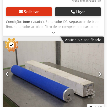
metros quadrados de espaço de exposição.
Preço fixo acresce IVA
Solicitar
Ligar
Condição:
bom (usado)
, Separador DF, separador de óleo
fino, separador ar-óleo, filtro de ar comprimido, cartucho
de filtro, filtro fino, filtro, pré-filtro, filtro de ar de admissão,
carcaça do filtro de ar, carcaça do filtro de ar, filtro de ar
Anúncio classificado
do gerador Chjdpfx Anowbzxqs Isa -Fabricante: Mann
Filter, Filtro Separador de Ar e Óleo Tipo 49 002 -
Interior/exterior: Ø 124/169 mm -Número: 5 filtros de ar
disponíveis -Preço: por peça -Dimensões: Ø 190 x 315 mm -
Peso: 2,6 kg/peça