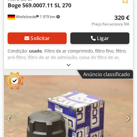
Boge
569.0007.11 SL 270
320 €
Wiefelstede
1 979 km
Preço fixo acresce IVA
Solicitar
Ligar
Condição:
usado
, Filtro de ar comprimido, filtro fino, filtro,
pré-filtro, filtro de ar de admissão, caixa do filtro de ar,
caixa do filtro de ar, filtro de ar do gerador -Fabricante:
Boge, filtro de admissão do compressor tipo SL 270 -Tipo:
Anúncio classificado
569.0007.11 Chodsppdhgspfx An Iea -Ansaugfilterpatrone:
569.0007.31 -Indicador de manutenção: 569000503 -
Dimensões: 530/440/H850 mm -Peso: 28 kg