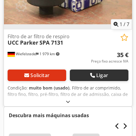
1
/
7
Filtro de ar filtro de respiro
UCC Parker
SPA 7131
35 €
Wiefelstede
1 979 km
Preço fixo acresce IVA
Solicitar
Ligar
Condição:
muito bom (usado)
, Filtro de ar comprimido,
filtro fino, filtro, pré-filtro, filtro de ar de admissão, caixa de
filtro de ar, caixa de filtro de ar, filtro de ar do gerador,
filtro de ventilação - Fabricante: UCC Parker, Filtro de ar
Filtro de respiro de ar OVP -Tipo: SPA 7131 AB -Número:
Descubra mais máquinas usadas
25x filtros de ar disponíveis Chodpfx Asvyqugen Ioa -Preço:
por peça -Dimensões da embalagem: 80/80/H75 mm -Peso:
0,1 kg/peça