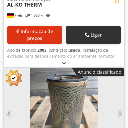
AL-KO THERM
Freising
1 880 km
Informação de
Ligar
preços
Ano de fabrico:
2005
, condição:
usado
, Instalação de
extração para despoeiramento do ar ambiente. O motor
aciona uma roda de ventilador, gerando uma pressão
negativa. O ar é sugado para o interior da máquina através
Anúncio classificado
do bocal de aspiração e conduzido até os elementos
filtrantes. O ar tratado é então novamente expelido. Csdpfx
Anszgczhe Isha Acessório da máquina: Despoeiramento de
oficina Vazão nominal: 1400 m³/h, vazão mínima: 1.108
m³/h Potência: 2,2 kW Corrente: 5 A Tensão: 400 V
Frequência: 50 Hz Estrutura base: sobre chassi móvel
Equipamento: bocal de aspiração 140 mm; filtro de ar
(categoria C el. conforme); motor assíncrono (fabricante
EMGR)