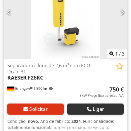
1
/
3
Separador ciclone de 2,6 m³ com ECO-
Drain 31
KAESER
F26KC
750 €
Erlangen
1 890 km
EXW Preço fixo acresce IVA
Solicitar
Ligar
Condição:
novo
, Ano de fabrico:
2024
, Funcionalidade:
totalmente funcional
, número da máquina/veículo: