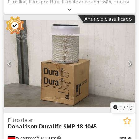
filtro fino, filtro, pré-filtro, filtro de ar de admissão, carcaça
do filtro de ar, caixa de filtro de ar, filtro de ar para gerador
- Fabricante: Donaldson, filtro de ar modelo Duralife SMP
Anúncio classificado
18-1046 Ovp - Quantidade: 8 filtros de ar disponíveis -
Preço: por unidade - Dimensões: Ø 282 x 420 mm - Peso:
2,9 kg/unid. Cjdpfx Aszd Ac Hjn Ieha
1
/
10
Filtro de ar
Donaldson
Duralife SMP 18 1045
33 €
Wiefelstede
1 979 km