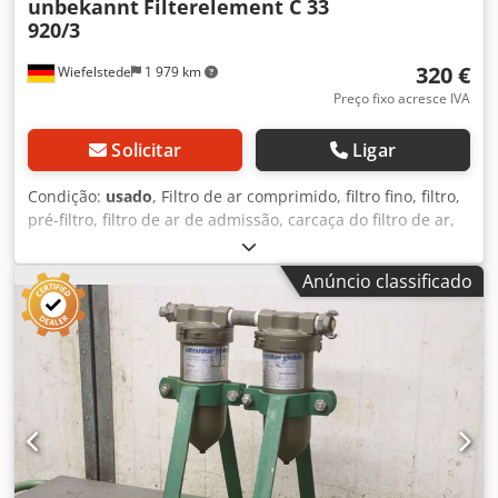
unbekannt
Filterelement C 33
920/3
320 €
Wiefelstede
1 979 km
Preço fixo acresce IVA
Solicitar
Ligar
Condição:
usado
, Filtro de ar comprimido, filtro fino, filtro,
pré-filtro, filtro de ar de admissão, carcaça do filtro de ar,
carcaça do filtro de ar, filtro de ar do gerador Csdpeh Ra
Hyjfx An Isha -Filtro de ar: com elemento filtrante -Filtro
Anúncio classificado
tipo: C 33 920/3 -Dimensões: 735/445/H730 mm -Peso: 34
kg