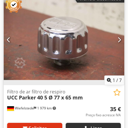
1
/
7
Filtro de ar filtro de respiro
UCC Parker
40 5 Ø 77 x 65 mm
35 €
Wiefelstede
1 979 km
Preço fixo acresce IVA