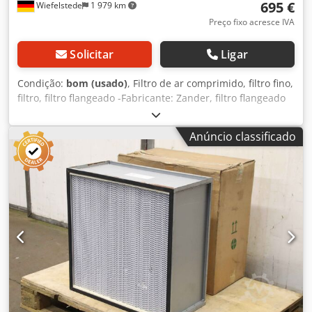
695 €
Wiefelstede
1 979 km
Preço fixo acresce IVA
Solicitar
Ligar
Condição:
bom (usado)
, Filtro de ar comprimido, filtro fino,
filtro, filtro flangeado -Fabricante: Zander, filtro flangeado
tipo F17 -Tipo de filtro: F 17 XA D 1ª etapa/elemento
filtrante 3075 X -Capacidade: 20 litros -Pressão máxima de
Anúncio classificado
operação: 16 bar -Conexão: DN 80 Chsdpfxjfwg H Ae An Ija
-Preço: por unidade -Quantidade: 1 unidade -Dimensões:
380/300/H1170 mm -Peso: 72 kg