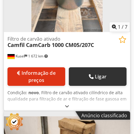
1
/
7
Filtro de carvão ativado
Camfil
CamCarb 1000 CM05/207C
Kusel
1 672 km
Informação de
Ligar
preços
Condição:
novo
, Filtro de carvão ativado cilíndrico de alta
qualidade para filtração de ar e filtração de fase gasosa em
sistemas de ventilação, climatização e ar de processo.
Adequado para a redução de odores e poluentes gasosos.
Anúncio classificado
Fabricante: Camfil Linha de produtos: CamCarb Tipo: 1000
CM05/207C Cedpfxozb Nu Ej An Isha Número do artigo:
56000101 Construção: filtro cilíndrico Tipo de filtro: filtro de