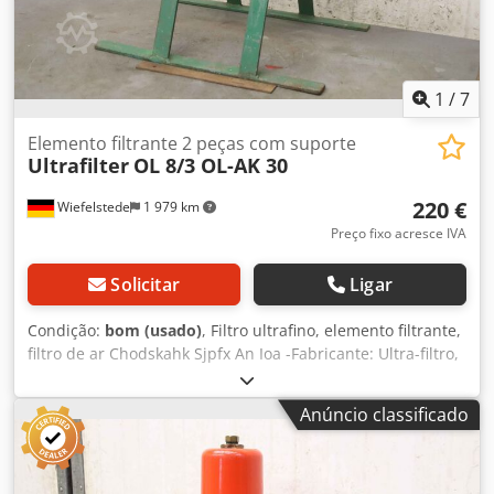
1
/
7
Elemento filtrante 2 peças com suporte
Ultrafilter
OL 8/3 OL-AK 30
220 €
Wiefelstede
1 979 km
Preço fixo acresce IVA
Solicitar
Ligar
Condição:
bom (usado)
, Filtro ultrafino, elemento filtrante,
filtro de ar Chodskahk Sjpfx An Ioa -Fabricante: Ultra-filtro,
filtro ultra-fino 2 peças com suporte -Elementos
filtrantes:Tipo OL 8/3 -Filtro: Tipo OL-AK 30 -Pressão: máx.
Anúncio classificado
250 PSI / 17 bar -dimensão: 550/430/H470 mm -Peso: 19 kg