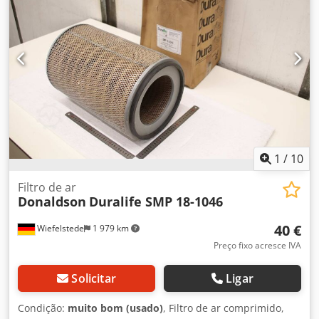
carvão ativado Aplicação: filtração de fase gasosa
Execução: filtro cilíndrico CamCarb Estado: NOS
1
/
10
Filtro de ar
Donaldson
Duralife SMP 18-1046
40 €
Wiefelstede
1 979 km
Preço fixo acresce IVA
Solicitar
Ligar
Condição:
muito bom (usado)
, Filtro de ar comprimido,