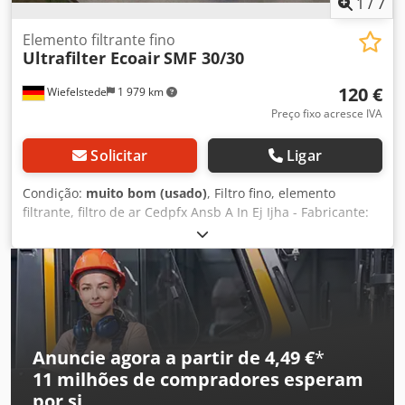
1
/
7
Elemento filtrante fino
Ultrafilter Ecoair
SMF 30/30
120 €
Wiefelstede
1 979 km
Preço fixo acresce IVA
Solicitar
Ligar
Condição:
muito bom (usado)
, Filtro fino, elemento
filtrante, filtro de ar Cedpfx Ansb A In Ej Ijha - Fabricante:
Ultrafilter Ecoair, embalagem original - Tipo: SMF 30/30 -
Preço: por unidade - Quantidade: 2 unidades - Dimensões:
Ø 86 x 775 mm - Peso: 1,4 kg
Anuncie agora a partir de 4,49 €
*
11 milhões de compradores
esperam
por si