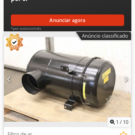
Anunciar agora
*por anúncio/mês
Anúncio classificado
1
/
10
Filtro de ar