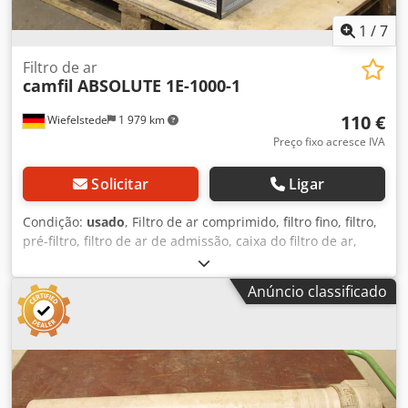
1
/
7
Filtro de ar
camfil
ABSOLUTE 1E-1000-1
110 €
Wiefelstede
1 979 km
Preço fixo acresce IVA
Solicitar
Ligar
Condição:
usado
, Filtro de ar comprimido, filtro fino, filtro,
pré-filtro, filtro de ar de admissão, caixa do filtro de ar,
caixa do filtro de ar, filtro de ar do gerador, filtro compacto,
filtro HEPA Chedpsmrxacjfx An Ija -Fabricante: camfil, tipo
Anúncio classificado
de filtro de ar ABSOLUTE 1E-1000-1 Ovp não utilizado -
Tamanho: 610x610x292 mm -Número: 3x filtro de ar
disponível -Preço: por peça -Dimensão embalagem:
610/610/H300 mm -Peso: 17 kg/unidade.