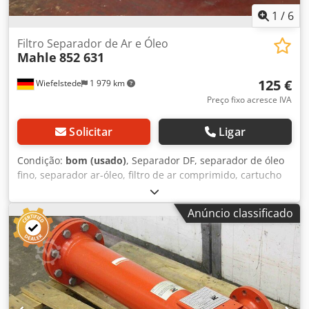
1
/
6
Filtro Separador de Ar e Óleo
Mahle
852 631
125 €
Wiefelstede
1 979 km
Preço fixo acresce IVA
Solicitar
Ligar
Condição:
bom (usado)
, Separador DF, separador de óleo
fino, separador ar-óleo, filtro de ar comprimido, cartucho
de filtro, filtro fino, filtro, pré-filtro, filtro de ar de admissão,
carcaça do filtro de ar, carcaça do filtro de ar, filtro de ar
Anúncio classificado
do gerador -Fabricante: Filtro Separador de Óleo Mahle Air
Tipo 852 631 -Interior/exterior: Ø 120/170 mm -
Quantidade: 1x filtro de ar disponível -Dimensões: Ø 200 x
610 mm -Peso: 4,2 kg Chsdpjwbz Dasfx An Isa