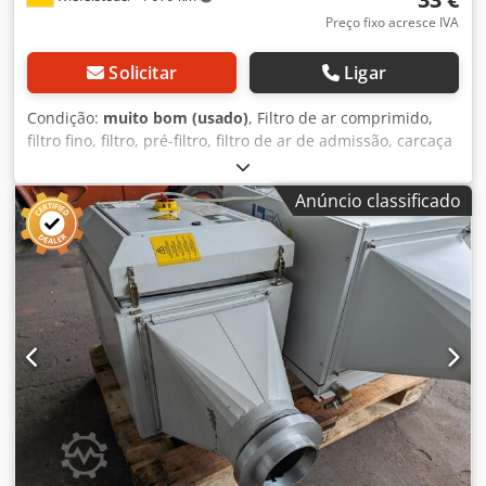
Preço fixo acresce IVA
Solicitar
Ligar
Condição:
muito bom (usado)
, Filtro de ar comprimido,
filtro fino, filtro, pré-filtro, filtro de ar de admissão, carcaça
do filtro de ar, carcaça de filtro de ar, filtro de ar do
gerador Csdpfx Aopyk Itsn Ieha - Fabricante: Donaldson,
Anúncio classificado
filtro de ar tipo Duralife SMP 18 1045 Ovp - Quantidade: 8x
filtros de ar disponíveis - Preço: por peça - Dimensão da
embalagem: 265/265/H280 mm - Peso: 1,8 kg/unidade