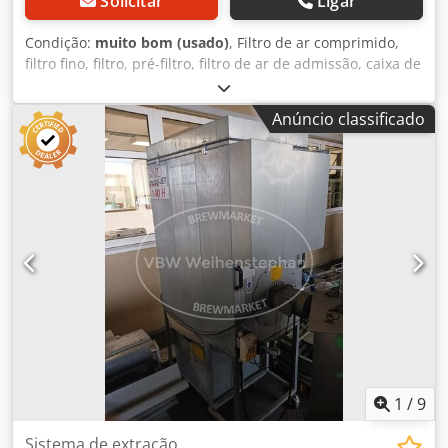
Solicitar
Ligar
Condição:
muito bom (usado)
, Filtro de ar comprimido,
filtro fino, filtro, pré-filtro, filtro de ar de admissão, caixa de
filtro de ar, caixa de filtro de ar, filtro de ar do gerador,
filtro de ventilação - Fabricante: UCC, Filtro de Ar Filtro de
Anúncio classificado
Respiro de Ar -Tipo: 40 5 -Número: 4x filtros de ar
disponíveis -Preço: por peça -Dimensões: Ø 77 x 65 mm -
Peso: 0,2 kg/peça Chedpfx Ajvyqvqsn Ija
1
/
9
Sistema de extração