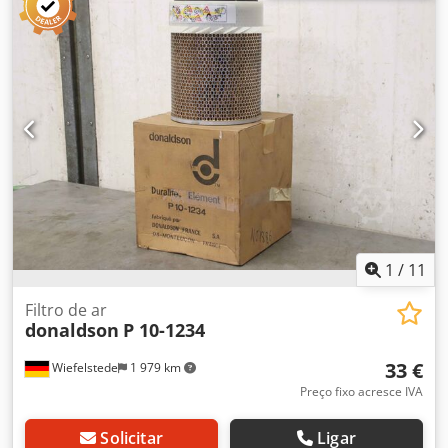
Quantidade: 2 un. - Dimensões: 380/300/A1170 mm
Chedpfx Aofwnbxsn Isa - Peso: 72 kg
1
/
11
Filtro de ar
donaldson
P 10-1234
33 €
Wiefelstede
1 979 km
Preço fixo acresce IVA
Solicitar
Ligar