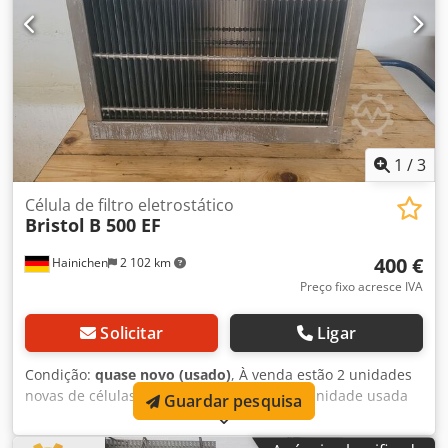
1
/
3
Célula de filtro eletrostático
Bristol
B 500 EF
400 €
Hainichen
2 102 km
Preço fixo acresce IVA
Solicitar
Ligar
Condição:
quase novo (usado)
, À venda estão 2 unidades
novas de células de filtro eletrostático e 1 unidade usada
Guardar pesquisa
da marca Bristol para o modelo B 500 EF. Área de filtração:
3 m^3 Distância entre placas: 6 mm Peso da célula: 5 kg