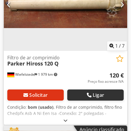
1
/
7
Filtro de ar comprimido
Parker Hiross
120 Q
120 €
Wiefelstede
1 979 km
Preço fixo acresce IVA
Solicitar
Ligar
Condição:
bom (usado)
, Filtro de ar comprimido, filtro fino
Chedpfx Asb A Ni Een Isa -Conexão: 2" polegadas -
Quantidade: 3 filtros disponíveis -Preço: por unidade
Anúncio classificado