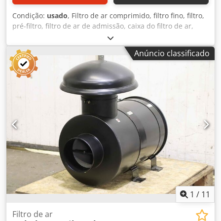
Condição:
usado
, Filtro de ar comprimido, filtro fino, filtro,
pré-filtro, filtro de ar de admissão, caixa do filtro de ar,
caixa do filtro de ar, filtro de ar do gerador -fabricante:
donaldson, filtro de ar tipo P 10-1234 Ovp -Quantidade: 5
Anúncio classificado
filtros de ar disponíveis -Preço: por peça Chedepyk Nqjpfx
An Isa -Dimensão da embalagem: 260/260/H285 mm -Peso:
1,8 kg/pc.
1
/
11
Filtro de ar