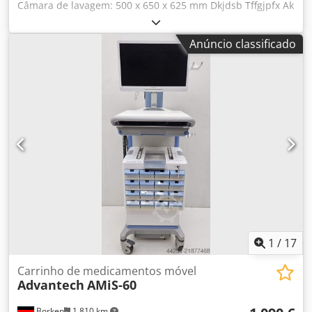
Câmara de lavagem: 500 x 650 x 625 mm Dkjdsb Tffgjpfx Ak
Eer
Anúncio classificado
1
/
17
Carrinho de medicamentos móvel
Advantech
AMiS-60
Borken
1 810 km