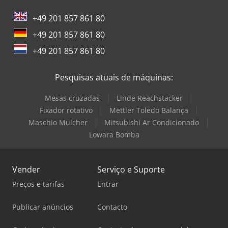
Still Empilhadeira
+49 201 857 861 80
Trane Compressor
+49 201 857 861 80
Windmöller & Hölscher Máquinas De Sacos
+49 201 857 861 80
Zeppelin Silo
Pesquisas atuais de máquinas:
Mesas cruzadas
Linde Reachstacker
Fixador rotativo
Mettler Toledo Balança
Maschio Mulcher
Mitsubishi Ar Condicionado
Lowara Bomba
Vender
Serviço e Suporte
Preços e tarifas
Entrar
Publicar anúncios
Contacto