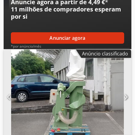
Anuncie agora a partir de 4,49 €
*
eficiência de 99,999% a 0,3 µm Ruído ≤65dB
11 milhões de compradores
esperam
por si
Anunciar agora
*por anúncio/mês
Anúncio classificado