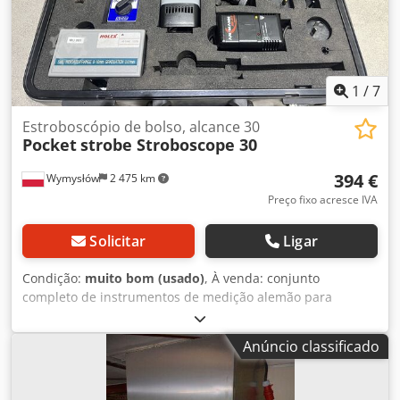
1
/
7
Estroboscópio de bolso, alcance 30
Pocket
strobe Stroboscope 30
394 €
Wymysłów
2 475 km
Preço fixo acresce IVA
Solicitar
Ligar
Condição:
muito bom (usado)
, À venda: conjunto
completo de instrumentos de medição alemão para
diagnóstico e ajuste de máquinas, ideal para aplicações de
serviço, produção e controle de qualidade. O conjunto
Anúncio classificado
inclui: • Luz estroboscópica ROTUX Pocket Strobe™ • Faixa
de operação: 30 – 12.500 FPM (flashes/minuto) • Display
integrado e botão de ajuste • Alimentação por bateria