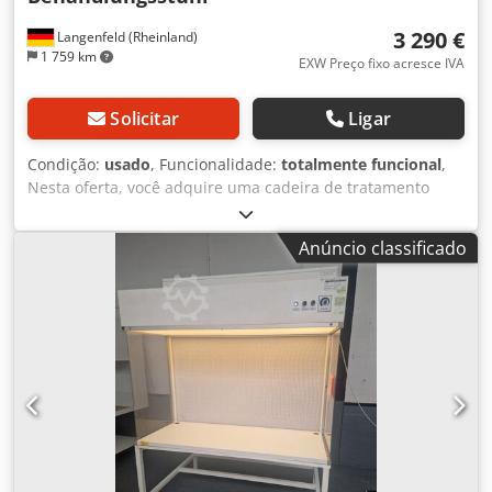
3 290 €
Langenfeld (Rheinland)
1 759 km
EXW Preço fixo acresce IVA
Solicitar
Ligar
Condição:
usado
, Funcionalidade:
totalmente funcional
,
Nesta oferta, você adquire uma cadeira de tratamento
usada "Coburg Exaflex 6126" Objeto de venda: 1 x Coburg
Exaflex 6126 Condição: Este anúncio refere-se a um
Anúncio classificado
equipamento usado, que pode apresentar sinais de uso
(pequenos riscos ou amarelamento). O equipamento foi
testado quanto à sua funcionalidade. Embalagem e envio:
Você pode agendar uma visita para inspecionar o
equipamento durante nosso horário comercial. Por favor,
marque uma visita! Embalagem marítima e envio mundial
disponíveis mediante solicitação! Dkjdsx S E I Ropfx Ak Eor
Antes do envio ou recolha, um teste funcional em vídeo
será realizado para você. Para mais informações, entre em
contato diretamente conosco.