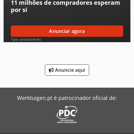
11 milhões de compradores
esperam
Hp Impressora
por si
Hp Impressora 3D
Ingersoll Rand Compressor
Anunciar agora
Leif & Lorentz Máquinas De Escovar
*por anúncio/mês
Liebherr Grua
Linde Reachstacker
Anuncie aqui
Mitsubishi Ar Condicionado
Pfaff Máquina De Costura
Werktuigen.pt é patrocinador oficial de:
Renault Tipper
Siemens Bomba
Siemens Motor Elétrico