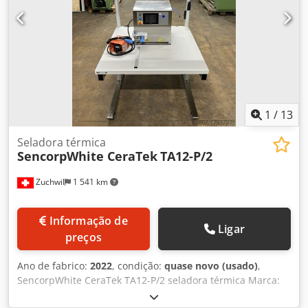
1
/
13
Seladora térmica
SencorpWhite CeraTek
TA12-P/2
Zuchwil
1 541 km
Informação de
Ligar
preços
Ano de fabrico:
2022
, condição:
quase novo (usado)
,
SencorpWhite CeraTek TA12-P/2 seladora térmica Marca:
SencorpWhite Tipo: CeraTek TA12-P/2 Função: Seladora