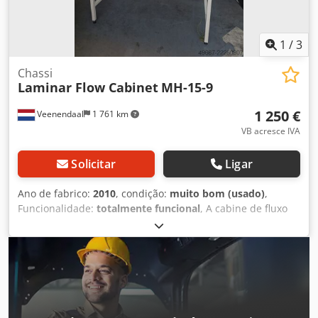
1
/
3
Chassi
Laminar Flow Cabinet
MH-15-9
1 250 €
Veenendaal
1 761 km
VB acresce IVA
Solicitar
Ligar
Ano de fabrico:
2010
, condição:
muito bom (usado)
,
Funcionalidade:
totalmente funcional
, A cabine de fluxo
estava em uma sala limpa Modelo Parâmetros BBS-H1300
BBS-H1800 Dimensões externas (L*A*P) 1300*820*2040
mm 1800*820*2070 mm Dksdpfxozia Idj Ak Ejr Fonte de
energia AC 220V±10% AC 110V±10% Frequência 50 Hz 60Hz
Consumo 400W 500 W Velocidade do fluxo de ar 0,3～0,5
m/s Consumo da lâmpada UV 30W*1 30W*1 Consumo da
lâmpada fluorescente 12W (LED)*1 16W (LED)*2 Filtro HEPA