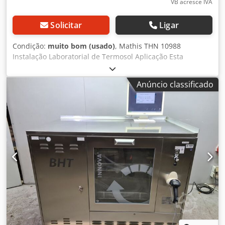
VB acresce IVA
Solicitar
Ligar
Condição:
muito bom (usado)
, Mathis THN 10988
Instalação Laboratorial de Termosol Aplicação Esta
combinação de foulard e secador demonstrou excelente
desempenho prático. É utilizada neste formato para
Anúncio classificado
diversos processos de tratamento com ar quente, como
secagem, fixação, condensação, termosolização, etc. Este
equipamento é utilizado sempre que já for necessário um
determinado tamanho de amostra, como para produzir
coleções de amostras ou similares. Secador THN Para
cobrir todas as aplicações mencionadas anteriormente e,
caso seja desejado o uso de quadros de agulhas em
operação individual do secador, recomenda-se o modelo
do tipo THN. Os quadros de agulhas padrão são
adequados para um tamanho de amostra de até máx. 50 x
50 cm (quadros de agulhas maiores sob consulta). Para
cobrir todas as aplicações mencionadas anteriormente e,
caso seja desejado o uso de quadros de agulhas em