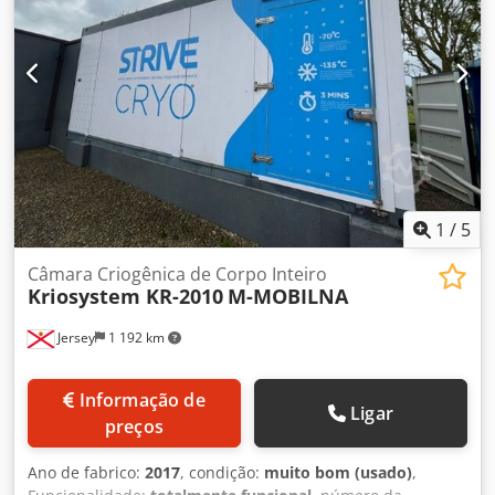
1
/
5
Câmara Criogênica de Corpo Inteiro
Kriosystem KR-2010
M-MOBILNA
Jersey
1 192 km
Informação de
Ligar
preços
Ano de fabrico:
2017
, condição:
muito bom (usado)
,