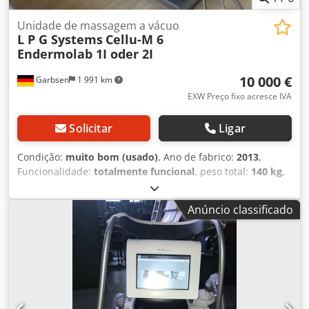
Unidade de massagem a vácuo
L P G Systems
Cellu-M 6
Endermolab 1I oder 2I
10 000 €
Garbsen
1 991 km
EXW Preço fixo acresce IVA
Solicitar
Ligar
Condição:
muito bom (usado)
, Ano de fabrico:
2013
,
Funcionalidade:
totalmente funcional
, peso total:
140 kg
,
Sistemas LPG LPG Cellu M6 Endermolab 1I ou opcional 2I
Equipamento para beleza e terapia Aparelho para corpo e
Anúncio classificado
rosto (novo) Endermo lift (Ergo lift) Patente mundial mais
recente para o rosto Testado por instrutor de treinamento
(beleza e terapia) Completamente recondicionado e
revisado Manutenção recente realizada Mangueira nova
Cabeçote de rolos revisado KM80 de 2013 Cabeçote de
rolos novo KM70 ou cabeçote terapêutico TR50 Cabeçote
de rolos novo KM50 Controlador novo do anterior