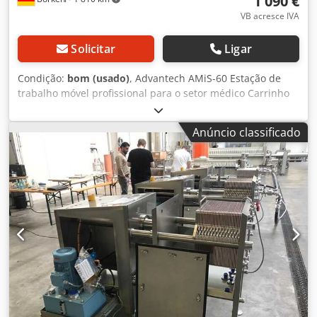
1 090 €
VB acresce IVA
Solicitar
Ligar
Condição:
bom (usado)
, Advantech AMiS-60 Estação de
trabalho móvel profissional para o setor médico Carrinho
de enfermagem móvel de alta qualidade da marca
Advantech (modelo AMiS-60). Este sistema foi desenvolvido
Anúncio classificado
como uma "Workstation on Wheels" (WoW) e é ideal para
hospitais, casas de repouso ou clínicas médicas,
permitindo a dispensação de medicamentos e
documentação diretamente junto ao paciente. Destaques
& Funções: Design ergonômico: Ajuste contínuo da altura
por mola a gás manual, adaptando-se facilmente a
qualquer estatura (posição sentada ou em pé).
Dispensação segura de medicamentos: Equipado com
caixa de medicamentos MDS com 16 compartimentos
removíveis individualmente. A caixa possui controle
eletrônico (abrir/fechar) e um fecho mecânico para acesso
de emergência. Fonte de alimentação integrada: O chassi
abriga um potente sistema de bateria LiFePO4, projetado