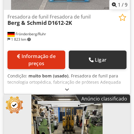
1
/
9
Fresadora de funil Fresadora de funil
Berg & Schmid
D1612-2K
Fröndenberg/Ruhr
1 823 km
Informação de
Ligar
preços
Condição:
muito bom (usado)
, Fresadora de funil para
tecnologia ortopédica, fabricação de próteses Adequada
para a produção precisa e simples (lixamento, fresagem)
de próteses ou outros trabalhos ortopédicos. Velocidade
Anúncio classificado
do fuso: 2800 rpm Potência do motor: 1,5 kW Dsdpfx Ajy
Daqwjk Eekr Funil de extração ajustável, mangueira de
extração nova Bom estado técnico, a máquina está
parcialmente revisada tecnicamente e recém-pintada.